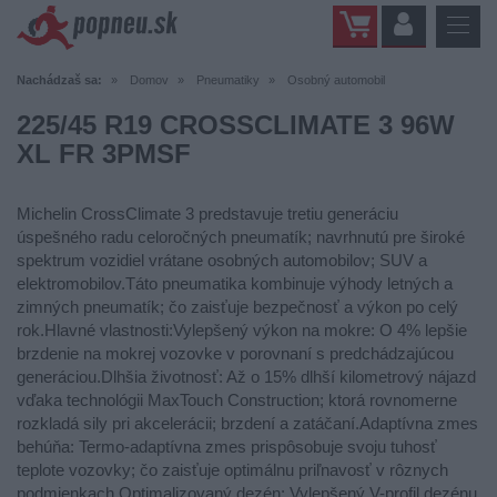
Nachádzaš sa:
Domov
Pneumatiky
Osobný automobil
225/45 R19 CROSSCLIMATE 3 96W
XL FR 3PMSF
Michelin CrossClimate 3 predstavuje tretiu generáciu
úspešného radu celoročných pneumatík; navrhnutú pre široké
spektrum vozidiel vrátane osobných automobilov; SUV a
elektromobilov.Táto pneumatika kombinuje výhody letných a
zimných pneumatík; čo zaisťuje bezpečnosť a výkon po celý
rok.Hlavné vlastnosti:Vylepšený výkon na mokre: O 4% lepšie
brzdenie na mokrej vozovke v porovnaní s predchádzajúcou
generáciou.Dlhšia životnosť: Až o 15% dlhší kilometrový nájazd
vďaka technológii MaxTouch Construction; ktorá rovnomerne
rozkladá sily pri akcelerácii; brzdení a zatáčaní.Adaptívna zmes
behúňa: Termo-adaptívna zmes prispôsobuje svoju tuhosť
teplote vozovky; čo zaisťuje optimálnu priľnavosť v rôznych
podmienkach.Optimalizovaný dezén: Vylepšený V-profil dezénu