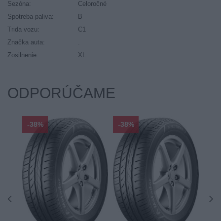
Sezóna:
Celoročné
Spotreba paliva:
B
Trida vozu:
C1
Značka auta:
.
Zosilnenie:
XL
ODPORÚČAME
-38%
-38%
-48