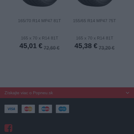
165/70 R14 MP47 81T
155/65 R14 MP47 75T
175
165 x 70 x R14 81T
165 x 70 x R14 81T
1
45,01 €
45,38 €
4
72,60 €
73,20 €
Získajte viac o Popneu.sk