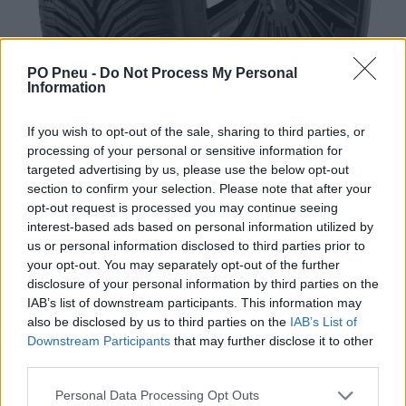
PO Pneu -
Do Not Process My Personal
Information
If you wish to opt-out of the sale, sharing to third parties, or
processing of your personal or sensitive information for
targeted advertising by us, please use the below opt-out
section to confirm your selection. Please note that after your
opt-out request is processed you may continue seeing
interest-based ads based on personal information utilized by
us or personal information disclosed to third parties prior to
your opt-out. You may separately opt-out of the further
disclosure of your personal information by third parties on the
200,11 €
303,20 €
IAB’s list of downstream participants. This information may
also be disclosed by us to third parties on the
IAB’s List of
Tovar je skladom u dodávateľa a dostupný do 3-10 dní.
Downstream Participants
that may further disclose it to other
third parties.
-
+
Personal Data Processing Opt Outs