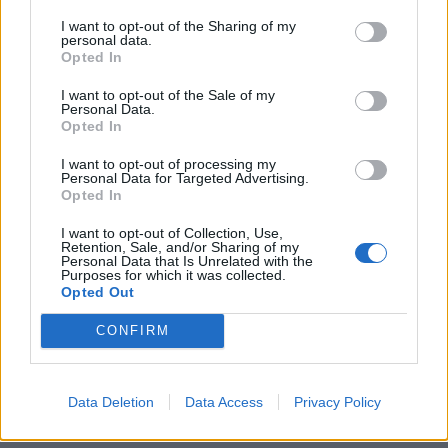
I want to opt-out of the Sharing of my
personal data.
Séria/Značka:
Michelin
Opted In
Kód:
3528706089039
Záruka:
24 mesiacov
I want to opt-out of the Sale of my
Personal Data.
Šírka:
225 cm
Opted In
Druh pneumatiky:
Standardní a EV ready
I want to opt-out of processing my
Duša:
TL
Personal Data for Targeted Advertising.
Opted In
EU smernica:
2020/740
Hlučnosť:
72
I want to opt-out of Collection, Use,
Retention, Sale, and/or Sharing of my
Hlučnosť typ:
B
Personal Data that Is Unrelated with the
Index:
W
Purposes for which it was collected.
Opted Out
Index kg:
96 (710kg)
Konštrukcia:
Radiální
CONFIRM
Objem:
.
Priľnavosť na mokru:
B
Data Deletion
Data Access
Privacy Policy
Profil:
45
Ráfik:
R19