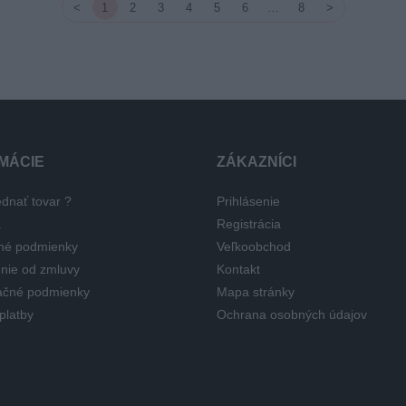
<
1
2
3
4
5
6
…
8
>
MÁCIE
ZÁKAZNÍCI
dnať tovar ?
Prihlásenie
a
Registrácia
né podmienky
Veľkoobchod
nie od zmluvy
Kontakt
čné podmienky
Mapa stránky
platby
Ochrana osobných údajov