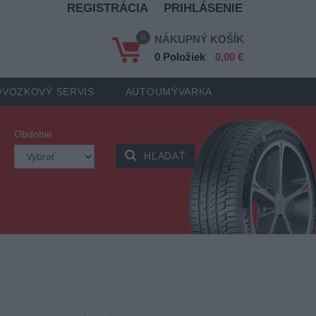
REGISTRÁCIA
PRIHLÁSENIE
0
NÁKUPNÝ KOŠÍK
0 Položiek
0,00 €
VOZKOVÝ SERVIS
AUTOUMÝVARKA
Obdobie
HĽADAŤ