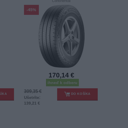
Continental
-45%
170,14 €
ihneď k odberu
309,35 €
ŠÍKA
DO KOŠÍKA
Ušetríte:
139,21 €