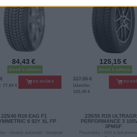
84,43 €
125,15 €
ihneď k odberu
ihneď k odberu
 €
227,55 €
DO KOŠÍKA
DO KO
: 77,93 €
Ušetríte:
102,40 €
225/40 R18 EAG F1
235/55 R19 ULTRAGR
YMMETRIC 6 92Y XL FP
PERFORMANCE 3 105V
3PMSF
iky - Osobný automobil - Goodyear
Pneumatiky - SUV a 4x4 pneuma