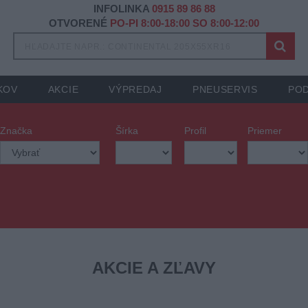
INFOLINKA
0915 89 86 88
OTVORENÉ
PO-PI 8:00-18:00 SO 8:00-12:00
KOV
AKCIE
VÝPREDAJ
PNEUSERVIS
POD
Značka
Šírka
Profil
Priemer
AKCIE A ZĽAVY