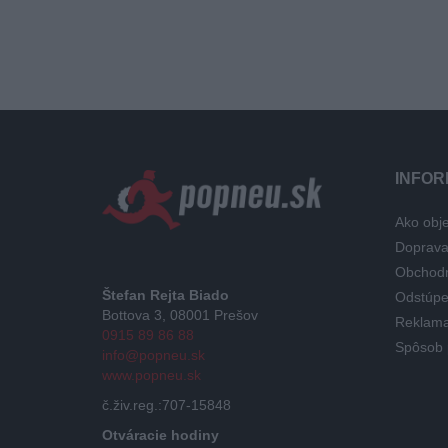
INFOR
Ako obje
Doprav
Obchod
Štefan Rejta Biado
Odstúpe
Bottova 3, 08001 Prešov
Reklama
0915 89 86 88
Spôsob 
info@popneu.sk
www.popneu.sk
č.živ.reg.:707-15848
Otváracie hodiny