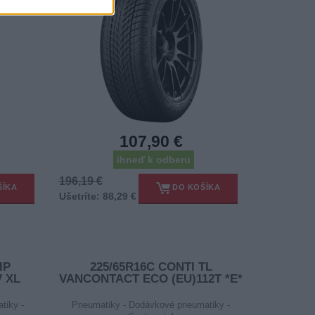
107,90 €
ihneď k odberu
196,19 €
ŠÍKA
DO KOŠÍKA
Ušetríte: 88,29 €
IP
225/65R16C CONTI TL
 XL
VANCONTACT ECO (EU)112T *E*
tiky -
Pneumatiky - Dodávkové pneumatiky -