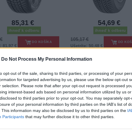
85,31 €
54,69 €
ihneď k odberu
ihneď k odberu
 €
105,17 €
DO KOŠÍKA
DO KOŠ
: 81,97 €
Ušetríte: 50,48 €
-
Do Not Process My Personal Information
to opt-out of the sale, sharing to third parties, or processing of your per
/65 R15 COOPER WINTER
205/55 R17 COOPER WI
formation for targeted advertising by us, please use the below opt-out s
88T 3PMSF
95V XL 3PMSF
r selection. Please note that after your opt-out request is processed y
tiky - Osobný automobil - Cooper
Pneumatiky - Osobný automobil -
eing interest-based ads based on personal information utilized by us or
Tires
Tires
disclosed to third parties prior to your opt-out. You may separately opt-
losure of your personal information by third parties on the IAB’s list of
-45%
. This information may also be disclosed by us to third parties on the
IA
Participants
that may further disclose it to other third parties.