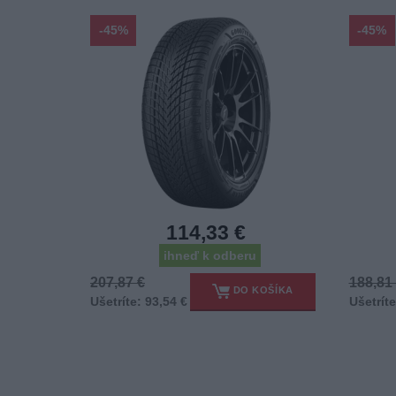
-45%
-45%
114,33 €
ihneď k odberu
207,87 €
188,81
DO KOŠÍKA
Ušetríte: 93,54 €
Ušetríte