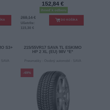
152,84 €
ihneď k odberu
268,14 €
ÍKA
DO KOŠÍKA
Ušetríte:
115,30 €
MO S3+
215/55VR17 SAVA TL ESKIMO
HP 2 XL (EU) 98V *E*
- SAVA
Pneumatiky - Osobný automobil - SAVA
-49%