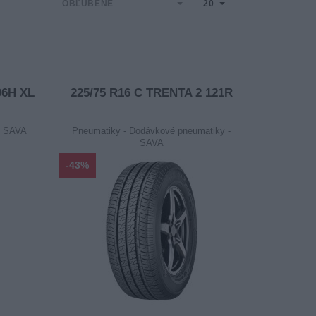
OBĽÚBENÉ
20
96H XL
225/75 R16 C TRENTA 2 121R
- SAVA
Pneumatiky - Dodávkové pneumatiky -
SAVA
-43%