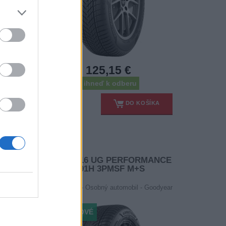
125,15 €
ihneď k odberu
227,55 €
ŠÍKA
DO KOŠÍKA
Ušetríte:
102,40 €
NTER
205/55 R16 UG PERFORMANCE
3 91H 3PMSF M+S
 Cooper
Pneumatiky - Osobný automobil - Goodyear
-45%
NOVÉ