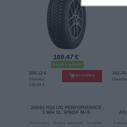
169,47 €
ihneď k odberu
308,12 €
162,36
DO KOŠÍKA
Ušetríte:
Ušetríte
138,65 €
205/60 R16 UG PERFORMANCE
3 96H XL 3PMSF M+S
AS
Pneumatiky - Osobný automobil - Goodyear
Pneumat