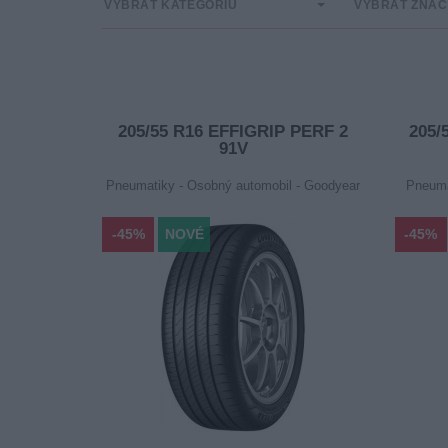
VYBRAŤ KATEGÓRIU
VYBRAŤ ZNA
205/55 R16 EFFIGRIP PERF 2
205
91V
Pneumatiky - Osobný automobil - Goodyear
Pneuma
-45%
NOVÉ
-45%