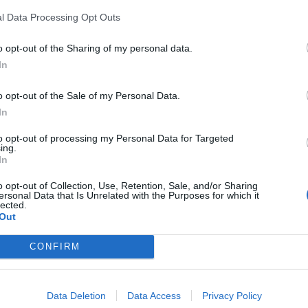
l Data Processing Opt Outs
o opt-out of the Sharing of my personal data.
In
59,87 €
125,15 €
o opt-out of the Sale of my Personal Data.
In
ihneď k odberu
ihneď k odberu
 €
227,55 €
to opt-out of processing my Personal Data for Targeted
DO KOŠÍKA
DO KO
ing.
: 48,99 €
Ušetríte:
In
102,40 €
o opt-out of Collection, Use, Retention, Sale, and/or Sharing
ersonal Data that Is Unrelated with the Purposes for which it
lected.
Out
65HR16 SAVA TL ESKIMO
215/55 R17 COOPER WI
HP 2 (EU) 98H *E*
98V XL 3PMSF
CONFIRM
atiky - Osobný automobil - SAVA
Pneumatiky - Osobný automobil -
Tires
-45%
Data Deletion
Data Access
Privacy Policy