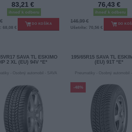
83,21 €
76,43 €
ihneď k odberu
ihneď k odberu
 €
146,99 €
DO KOŠÍKA
DO KOŠ
: 68,08 €
Ušetríte: 70,56 €
45VR17 SAVA TL ESKIMO
195/65R15 SAVA TL ESKI
HP 2 XL (EU) 94V *E*
(EU) 91T *E*
atiky - Osobný automobil - SAVA
Pneumatiky - Osobný automobil 
-48%