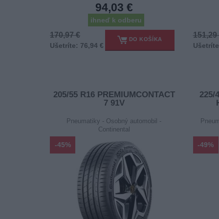
94,03 €
ihneď k odberu
170,97 €
151,29
DO KOŠÍKA
Ušetríte: 76,94 €
Ušetríte
205/55 R16 PREMIUMCONTACT
225/
7 91V
Pneumatiky - Osobný automobil -
Pneum
Continental
-45%
-49%