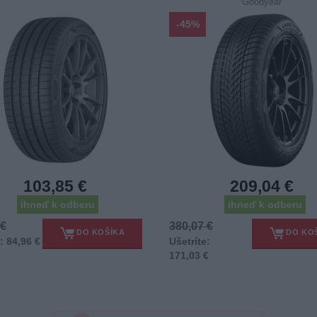
Goodyear
-45%
103,85 €
209,04 €
ihneď k odberu
ihneď k odberu
 €
380,07 €
DO KOŠÍKA
DO KO
: 84,96 €
Ušetríte:
171,03 €