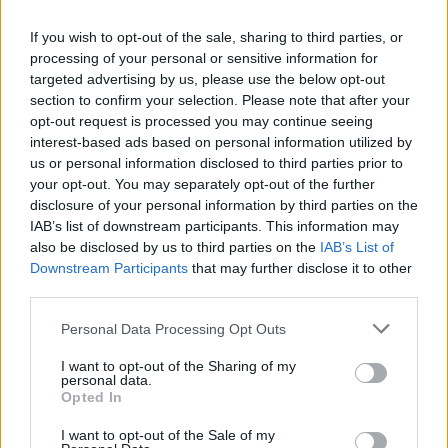
If you wish to opt-out of the sale, sharing to third parties, or
processing of your personal or sensitive information for
targeted advertising by us, please use the below opt-out
section to confirm your selection. Please note that after your
59,10 €
95,33 €
opt-out request is processed you may continue seeing
interest-based ads based on personal information utilized by
Tovar je skladom a ihneď dostupný k odberu.
us or personal information disclosed to third parties prior to
your opt-out. You may separately opt-out of the further
-
+
disclosure of your personal information by third parties on the
IAB’s list of downstream participants. This information may
also be disclosed by us to third parties on the
IAB’s List of
Downstream Participants
that may further disclose it to other
Séria/Značka:
Matador
third parties.
Kód:
4050496004590
Záruka:
24 mesiacov
Personal Data Processing Opt Outs
Hmotnosť:
6.26 kg
I want to opt-out of the Sharing of my
Šírka:
175 cm
personal data.
Opted In
Druh pneumatiky:
Standardní a EV ready
Duša:
TL
I want to opt-out of the Sale of my