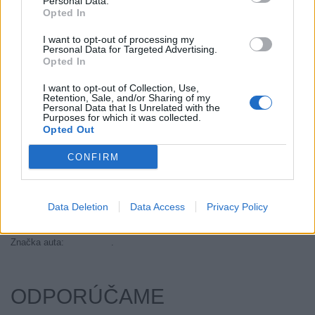
Personal Data.
EU smernica:
2020/740
Opted In
Hlučnosť:
70
I want to opt-out of processing my
Hlučnosť typ:
B
Personal Data for Targeted Advertising.
Index:
T
Opted In
Index kg:
84 (500kg)
I want to opt-out of Collection, Use,
Konštrukcia:
Radiální
Retention, Sale, and/or Sharing of my
Personal Data that Is Unrelated with the
Objem:
49.57
Purposes for which it was collected.
Opted Out
Priľnavosť na mokru:
C
Profil:
70
CONFIRM
Ráfik:
R14
Sezóna:
Letné
Spotreba paliva:
C
Data Deletion
Data Access
Privacy Policy
Trida vozu:
C1
Značka auta:
.
ODPORÚČAME