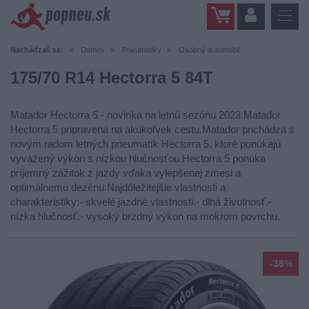
Nachádzaš sa:
Domov
Pneumatiky
Osobný automobil
175/70 R14 Hectorra 5 84T
Matador Hectorra 5 - novinka na letnú sezónu 2023.Matador
Hectorra 5 pripravená na akúkoľvek cestu.Matador prichádza s
novým radom letných pneumatík Hectorra 5. ktoré ponúkajú
vyvážený výkon s nízkou hlučnosťou.Hectorra 5 ponúka
príjemný zážitok z jazdy vďaka vylepšenej zmesi a
optimálnemu dezénu.Najdôležitejšie vlastnosti a
charakteristiky:- skvelé jazdné vlastnosti.- dlhá životnosť.-
nízka hlučnosť.- vysoký brzdný výkon na mokrom povrchu.
-38%