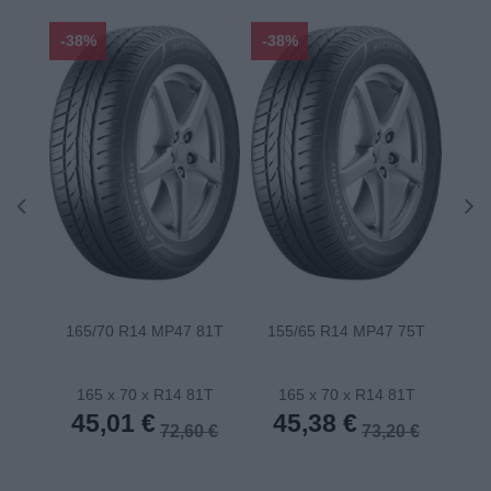
-38%
-38%
-48
165/70 R14 MP47 81T
155/65 R14 MP47 75T
175
165 x 70 x R14 81T
165 x 70 x R14 81T
1
45,01 €
45,38 €
4
72,60 €
73,20 €