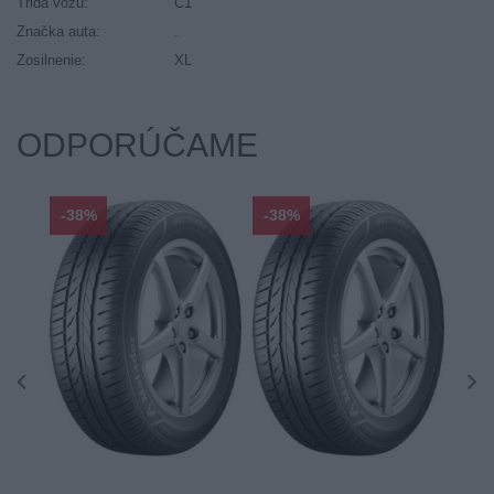
Trida vozu:
C1
Značka auta:
.
Zosilnenie:
XL
ODPORÚČAME
-38%
-38%
-48