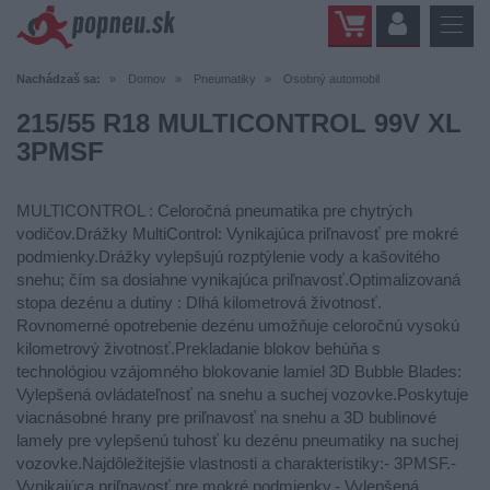
Nachádzaš sa:
Domov
Pneumatiky
Osobný automobil
215/55 R18 MULTICONTROL 99V XL
3PMSF
MULTICONTROL : Celoročná pneumatika pre chytrých
vodičov.Drážky MultiControl: Vynikajúca priľnavosť pre mokré
podmienky.Drážky vylepšujú rozptýlenie vody a kašovitého
snehu; čím sa dosiahne vynikajúca priľnavosť.Optimalizovaná
stopa dezénu a dutiny : Dlhá kilometrová životnosť.
Rovnomerné opotrebenie dezénu umožňuje celoročnú vysokú
kilometrový životnosť.Prekladanie blokov behúňa s
technológiou vzájomného blokovanie lamiel 3D Bubble Blades:
Vylepšená ovládateľnosť na snehu a suchej vozovke.Poskytuje
viacnásobné hrany pre priľnavosť na snehu a 3D bublinové
lamely pre vylepšenú tuhosť ku dezénu pneumatiky na suchej
vozovke.Najdôležitejšie vlastnosti a charakteristiky:- 3PMSF.-
Vynikajúca priľnavosť pre mokré podmienky.- Vylepšená