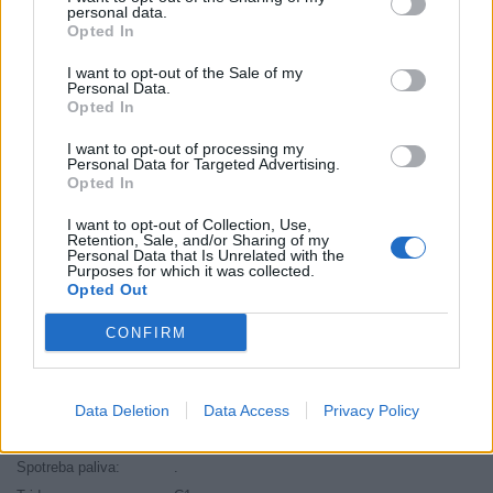
Záruka:
24 mesiacov
personal data.
Opted In
Hmotnosť:
11.59 kg
Šírka:
215 cm
I want to opt-out of the Sale of my
Personal Data.
Druh pneumatiky:
Standardní
Opted In
Duša:
TL
I want to opt-out of processing my
EU smernica:
2020/740
Personal Data for Targeted Advertising.
Hlučnosť:
.
Opted In
Hlučnosť typ:
.
I want to opt-out of Collection, Use,
Index:
V
Retention, Sale, and/or Sharing of my
Personal Data that Is Unrelated with the
Index kg:
99 (775kg)
Purposes for which it was collected.
Opted Out
Konštrukcia:
Radiální
Objem:
103.36
CONFIRM
Priľnavosť na mokru:
.
Profil:
55
Ráfik:
R18
Data Deletion
Data Access
Privacy Policy
Sezóna:
Celoročné
Spotreba paliva:
.