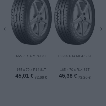
165/70 R14 MP47 81T
155/65 R14 MP47 75T
175
165 x 70 x R14 81T
165 x 70 x R14 81T
1
45,01 €
45,38 €
4
72,60 €
73,20 €