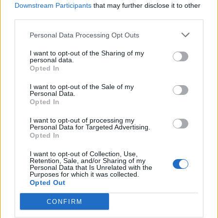
Downstream Participants
that may further disclose it to other
Kód:
8019227157178
third parties.
Záruka:
24 mesiacov
Personal Data Processing Opt Outs
Hmotnosť:
13 kg
Šírka:
275 cm
I want to opt-out of the Sharing of my
personal data.
Výška:
45 cm
Opted In
Brzdiaca vzdialenosť:
B
I want to opt-out of the Sale of my
Druh pneumatiky:
Standardní
Personal Data.
Duša:
TL
Opted In
EU smernica:
1222/2009
I want to opt-out of processing my
Hlučnosť:
72
Personal Data for Targeted Advertising.
Opted In
Hlučnosť typ:
2
Index:
Y
I want to opt-out of Collection, Use,
Retention, Sale, and/or Sharing of my
Index kg:
103 (875kg)
Personal Data that Is Unrelated with the
Purposes for which it was collected.
Konštrukcia:
Radiální
Opted Out
Objem:
136.50
CONFIRM
Palce:
18
Plátna:
.