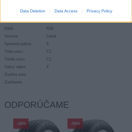
Počet v balení:
2
Data Deletion
Data Access
Privacy Policy
Priľnavosť na mokru:
B
Profil:
45
Ráfik:
R18
Sezóna:
Letné
Spotreba paliva:
E
Trida vozu:
C1
Trieda vozu:
C1
Valivý odpor:
E
Značka auta:
.
Zosilnenie:
.
ODPORÚČAME
-38%
-38%
-48