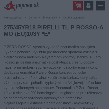
Nachádzaš sa:
Domov
Pneumatiky
Osobný automobil
275/45YR18 PIRELLI TL P ROSSO-A
MO (EU)103Y *E*
P ZERO ROSSO-Vysoko výkonná pneumatika spájajúca
výkon a pohodlie. Vyvinutá pre moderná športová vozidlá s
elektronickým riadením a systémom kontroly stability. P Zero
Rosso; je ideálna pneumatika poskytujúca presnú odozvu
riadenia na mokrej i suchej vozovke. K športovému výkonu
dodáva pneumatika P Zero Rosso koncept pohodlie
prostredníctvom špeciálnej konštrukcie karkas; ktorý spája
výkon s prvkami pohodlie typickými pre "vlajkovej lodi" sektor
vysoko výkonných automobilov. Pneumatika P Zero Rosso
získala viac ako 200 homologáciou originálneho príslušenstva
od popredných výrobcov výkonných automobilov.
Najdôležitejšie vlastnosti a charakteristiky: - asymetrický
vzorka prináša istotu za mokra aj sucha; lepšiu priľnavosť a