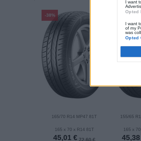
I want 
Advertis
Opted 
-38%
-38%
I want t
of my P
was col
Opted 
165/70 R14 MP47 81T
155/65 R
165 x 70 x R14 81T
165 x 70
45,01 €
45,38
72,60 €