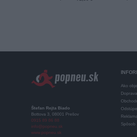
INFOR
Ako obje
Doprav
Obchod
Štefan Rejta Biado
Odstúpe
Bottova 3, 08001 Prešov
Reklama
0915 89 86 88
Spôsob 
info@popneu.sk
www.popneu.sk