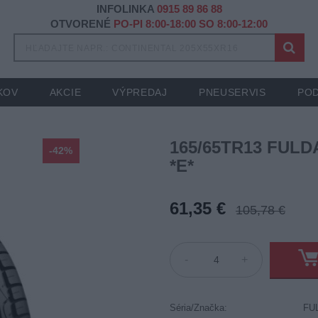
INFOLINKA
0915 89 86 88
OTVORENÉ
PO-PI 8:00-18:00 SO 8:00-12:00
KOV
AKCIE
VÝPREDAJ
PNEUSERVIS
POD
165/65TR13 FULD
-42%
*E*
61,35 €
105,78 €
-
+
Séria/Značka:
FU