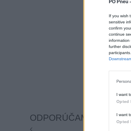
PO Pneu 
If you wish 
sensitive in
confirm you
continue se
information 
further disc
participants
Downstream 
Persona
I want t
Opted 
I want t
ODPORÚČAME
Opted 