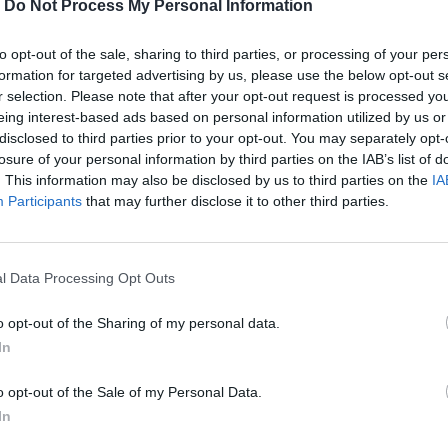
-
Do Not Process My Personal Information
Počet v balení:
2
Priľnavosť na mokru:
C
to opt-out of the sale, sharing to third parties, or processing of your per
Profil:
65
formation for targeted advertising by us, please use the below opt-out s
Ráfik:
R1
r selection. Please note that after your opt-out request is processed y
Sezóna:
Let
eing interest-based ads based on personal information utilized by us or
Spotreba paliva:
E
disclosed to third parties prior to your opt-out. You may separately opt-
losure of your personal information by third parties on the IAB’s list of
Trida vozu:
C1
. This information may also be disclosed by us to third parties on the
IA
Trieda vozu:
C1
Participants
that may further disclose it to other third parties.
Valivý odpor:
E
Značka auta:
.
Zosilnenie:
.
l Data Processing Opt Outs
o opt-out of the Sharing of my personal data.
In
o opt-out of the Sale of my Personal Data.
In