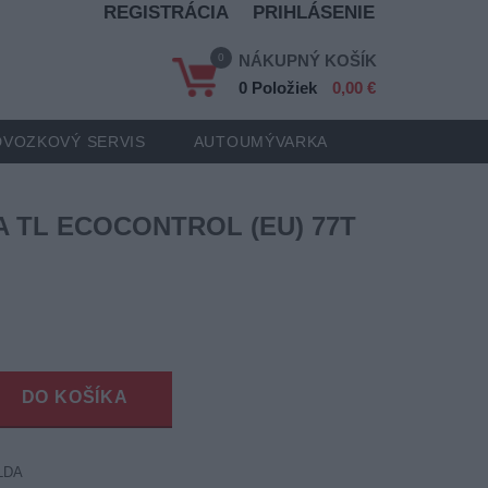
REGISTRÁCIA
PRIHLÁSENIE
0
NÁKUPNÝ KOŠÍK
0 Položiek
0,00 €
VOZKOVÝ SERVIS
AUTOUMÝVARKA
A TL ECOCONTROL (EU) 77T
DO KOŠÍKA
LDA