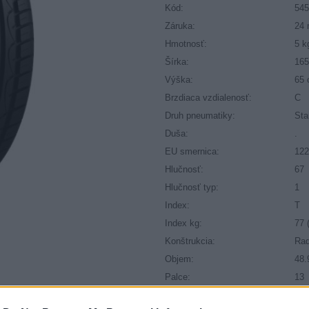
Kód:
54
Záruka:
24 
Hmotnosť:
5 k
Šírka:
16
Výška:
65
Brzdiaca vzdialenosť:
C
Druh pneumatiky:
Sta
Duša:
.
EU smernica:
122
Hlučnosť:
67
Hlučnosť typ:
1
Index:
T
Index kg:
77 
Konštrukcia:
Rad
Objem:
48.
Palce:
13
Plátna:
.