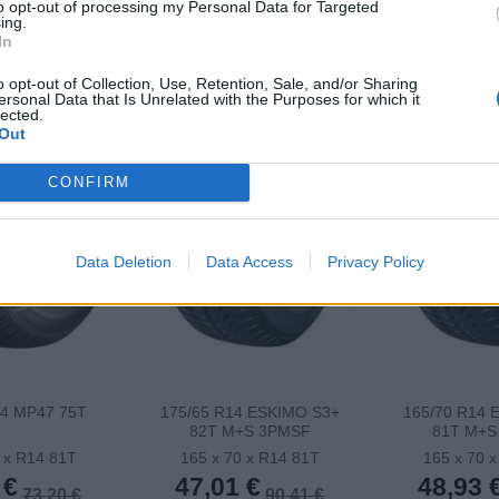
to opt-out of processing my Personal Data for Targeted
ing.
In
-48%
-48%
o opt-out of Collection, Use, Retention, Sale, and/or Sharing
ersonal Data that Is Unrelated with the Purposes for which it
lected.
Out
CONFIRM
Data Deletion
Data Access
Privacy Policy
14 MP47 75T
175/65 R14 ESKIMO S3+
165/70 R14 
82T M+S 3PMSF
81T M+S
 x R14 81T
165 x 70 x R14 81T
165 x 70 
 €
47,01 €
48,93 
73,20 €
90,41 €