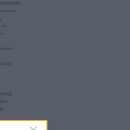
52000360458
mesiacov
g
5 cm
 cm
ndardní
2/2009
(412kg)
iální
96