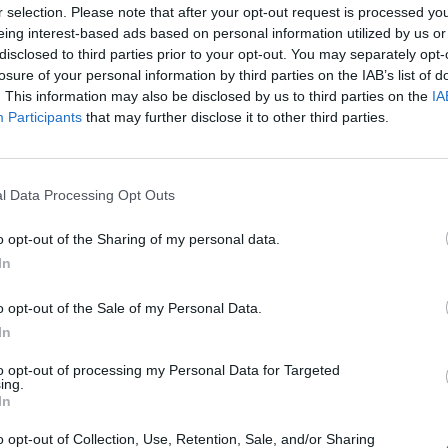
r selection. Please note that after your opt-out request is processed y
Spotreba paliva:
.
eing interest-based ads based on personal information utilized by us or
Trida vozu:
C1
disclosed to third parties prior to your opt-out. You may separately opt-
Značka auta:
.
losure of your personal information by third parties on the IAB’s list of
. This information may also be disclosed by us to third parties on the
IA
Zosilnenie:
XL
Participants
that may further disclose it to other third parties.
l Data Processing Opt Outs
o opt-out of the Sharing of my personal data.
In
o opt-out of the Sale of my Personal Data.
-48%
-48%
In
to opt-out of processing my Personal Data for Targeted
ing.
In
o opt-out of Collection, Use, Retention, Sale, and/or Sharing