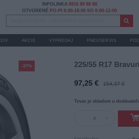
INFOLINKA
0915 89 86 88
OTVORENÉ
PO-PI 8:00-18:00 SO 8:00-12:00
KOV
AKCIE
VÝPREDAJ
PNEUSERVIS
POD
225/55 R17 Bravur
-37%
97,25 €
154,37 €
Tovar je skladom u dodávateľa
-
+