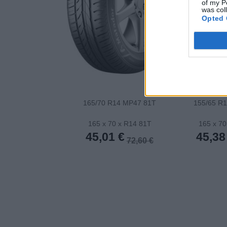
of my P
was col
Opted 
165/70 R14 MP47 81T
155/65 R
165 x 70 x R14 81T
165 x 70
45,01 €
45,38
72,60 €