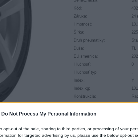
Séria/Značka:
Ba
Kód:
40
Záruka:
24 
Hmotnosť:
10.
Šírka:
22
Druh pneumatiky:
Sta
Duša:
TL
EU smernica:
202
Hlučnosť:
0
Hlučnosť typ:
.
Index:
Y
Index kg:
101
Konštrukcia:
Rad
Objem:
81.
Priľnavosť na mokru:
.
-
Do Not Process My Personal Information
Profil:
55
Ráfik:
R1
to opt-out of the sale, sharing to third parties, or processing of your per
formation for targeted advertising by us, please use the below opt-out s
Sezóna:
Let