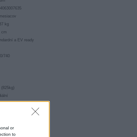
rum
24063007635
mesiacov
37 kg
5 cm
ndardní a EV ready
0/740
 (825kg)
iální
56
7
sonal or
ection to
né