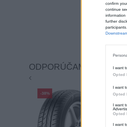
confirm you
continue se
information 
further disc
participants
Downstream 
Persona
ODPORÚČAME
I want t
Opted 
I want t
-38%
-38%
Opted 
I want 
Advertis
Opted 
I want t