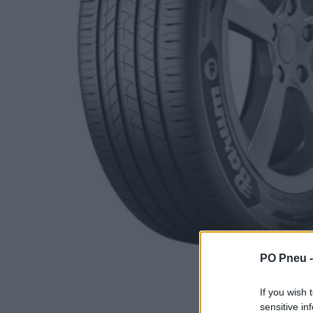
PO Pneu 
If you wish 
sensitive in