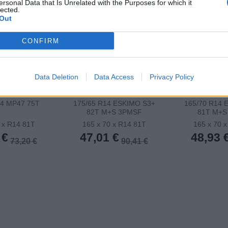
ersonal Data that Is Unrelated with the Purposes for which it
lected.
Out
CONFIRM
Data Deletion
Data Access
Privacy Policy
14 MP47 75T
175/65 R14 ESKIMO S3+
165/70 R14 
82T M+S 3PMSF
81T M+S
 x R14 81T
165 x 70 x R14 81T
165 x 70 
 €
47,01 €
48,93 
73,20 €
90,41 €