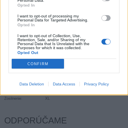
Personal Data.
EU smernica:
2020/740
Opted In
Hlučnosť:
72
I want to opt-out of processing my
Hlučnosť typ:
B
Personal Data for Targeted Advertising.
Index:
V
Opted In
Index kg:
94 (670kg)
I want to opt-out of Collection, Use,
Objem:
64.27
Retention, Sale, and/or Sharing of my
Personal Data that Is Unrelated with the
Priľnavosť na mokru:
B
Purposes for which it was collected.
Opted Out
Profil:
55
Ráfik:
R16
CONFIRM
Sezóna:
Letné
Spotreba paliva:
C
Trida vozu:
C1
Data Deletion
Data Access
Privacy Policy
Značka auta:
.
Zosilnenie:
XL
ODPORÚČAME