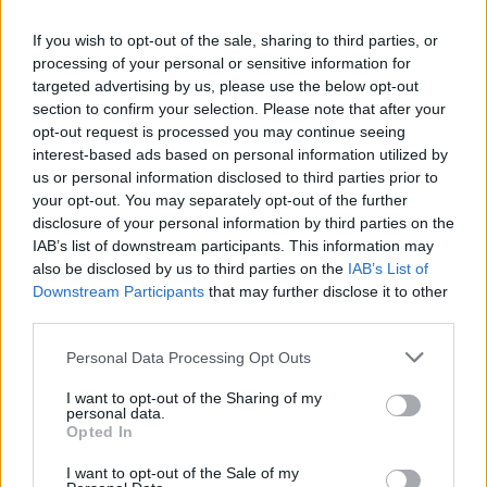
If you wish to opt-out of the sale, sharing to third parties, or
processing of your personal or sensitive information for
targeted advertising by us, please use the below opt-out
section to confirm your selection. Please note that after your
67,11 €
108,24 €
opt-out request is processed you may continue seeing
interest-based ads based on personal information utilized by
Tovar je skladom u dodávateľa a dostupný do 3-10 dní.
us or personal information disclosed to third parties prior to
your opt-out. You may separately opt-out of the further
-
+
disclosure of your personal information by third parties on the
IAB’s list of downstream participants. This information may
also be disclosed by us to third parties on the
IAB’s List of
Downstream Participants
that may further disclose it to other
Séria/Značka:
Matador
third parties.
Kód:
4050496004095
Záruka:
24 mesiacov
Personal Data Processing Opt Outs
Hmotnosť:
8.53 kg
I want to opt-out of the Sharing of my
Šírka:
205 cm
personal data.
Opted In
Druh pneumatiky:
Standardní
Duša:
TL
I want to opt-out of the Sale of my