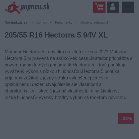
Nachádzaš sa:
Domov
Pneumatiky
Osobný automobil
205/55 R16 Hectorra 5 94V XL
Matador Hectorra 5 - novinka na letnú sezónu 2023.Matador
Hectorra 5 pripravená na akúkoľvek cestu.Matador prichádza s
novým radom letných pneumatík Hectorra 5. ktoré ponúkajú
vyvážený výkon s nízkou hlučnosťou.Hectorra 5 ponúka
príjemný zážitok z jazdy vďaka vylepšenej zmesi a
optimálnemu dezénu.Najdôležitejšie vlastnosti a
charakteristiky:- skvelé jazdné vlastnosti.- dlhá životnosť.-
nízka hlučnosť.- vysoký brzdný výkon na mokrom povrchu.
-38%