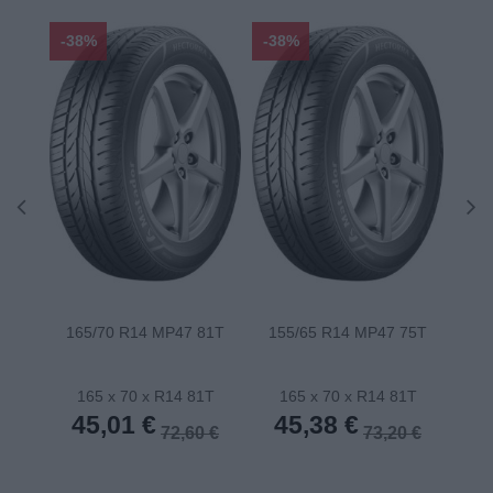
-38%
-38%
-48
165/70 R14 MP47 81T
155/65 R14 MP47 75T
175
165 x 70 x R14 81T
165 x 70 x R14 81T
1
45,01 €
45,38 €
4
72,60 €
73,20 €