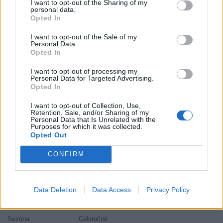
I want to opt-out of the Sharing of my
personal data.
Kód:
4024067004487
Opted In
Záruka:
24 mesiacov
I want to opt-out of the Sale of my
Hmotnosť:
8.95 kg
Personal Data.
Šírka:
215 cm
Opted In
Druh pneumatiky:
Standardní
I want to opt-out of processing my
Duša:
TL
Personal Data for Targeted Advertising.
Opted In
EU smernica:
2020/740
Hlučnosť:
72
I want to opt-out of Collection, Use,
Retention, Sale, and/or Sharing of my
Hlučnosť typ:
B
Personal Data that Is Unrelated with the
Purposes for which it was collected.
Index:
V
Opted Out
Index kg:
94 (670kg)
Konštrukcia:
Radiální
CONFIRM
Objem:
75.33
Priľnavosť na mokru:
B
Data Deletion
Data Access
Privacy Policy
Profil:
55
Ráfik:
R17
Sezóna:
Celoročné