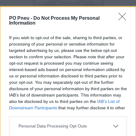
PO Pneu -
Do Not Process My Personal
Information
If you wish to opt-out of the sale, sharing to third parties, or
processing of your personal or sensitive information for
targeted advertising by us, please use the below opt-out
section to confirm your selection. Please note that after your
opt-out request is processed you may continue seeing
interest-based ads based on personal information utilized by
us or personal information disclosed to third parties prior to
your opt-out. You may separately opt-out of the further
140,59 €
234,32 €
disclosure of your personal information by third parties on the
IAB’s list of downstream participants. This information may
Tovar je skladom u dodávateľa a dostupný do 3-10 dní.
also be disclosed by us to third parties on the
IAB’s List of
Downstream Participants
that may further disclose it to other
third parties.
-
+
Personal Data Processing Opt Outs
Séria/Značka:
Semperit