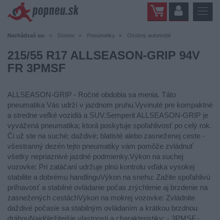
Nachádzaš sa:
Domov
Pneumatiky
Osobný automobil
215/55 R17 ALLSEASON-GRIP 94V
FR 3PMSF
ALLSEASON-GRIP - Ročné obdobia sa menia. Táto
pneumatika Vás udrží v jazdnom pruhu.Vyvinuté pre kompaktné
a stredne veľké vozidlá a SUV.Semperit ALLSEASON-GRIP je
vyvážená pneumatika; ktorá poskytuje spoľahlivosť po celý rok.
Či už ste na suché; daždivé; blatisté alebo zasneženej ceste -
všestranný dezén tejto pneumatiky vám pomôže zvládnuť
všetky nepriaznivé jazdné podmienky.Výkon na suchej
vozovke: Pri zatáčaní udržuje plnú kontrolu vďaka vysokej
stabilite a dobrému handlinguVýkon na snehu: Zažite spoľahlivú
priľnavosť a stabilné ovládanie počas zrýchlenie aj brzdenie na
zasnežených cestáchVýkon na mokrej vozovke: Zvládnite
daždivé počasie sa stabilným ovládaním a krátkou brzdnou
dráhouNajdôležitejšie vlastnosti a charakteristiky: - 3PMSF.-