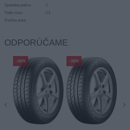
Spotreba paliva:
C
Trida vozu:
C1
Značka auta:
.
ODPORÚČAME
-38%
-38%
-48