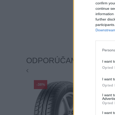
confirm you
continue se
information 
further disc
participants
Downstream 
Persona
ODPORÚČAME
I want t
Opted 
I want t
-38%
-48%
Opted 
I want 
Advertis
Opted 
I want t