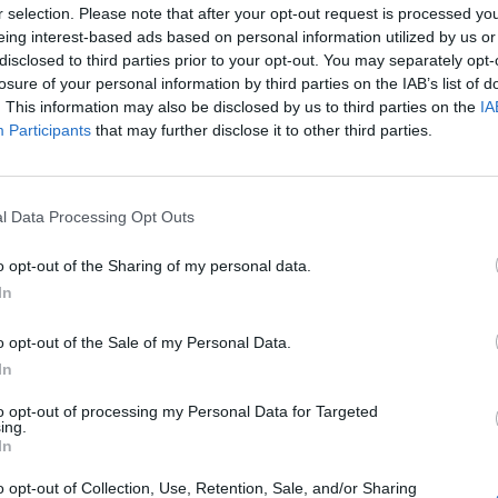
r selection. Please note that after your opt-out request is processed y
Spotreba paliva:
C
eing interest-based ads based on personal information utilized by us or
Trida vozu:
.
disclosed to third parties prior to your opt-out. You may separately opt-
Značka auta:
.
losure of your personal information by third parties on the IAB’s list of
. This information may also be disclosed by us to third parties on the
IA
Zosilnenie:
XL
Participants
that may further disclose it to other third parties.
l Data Processing Opt Outs
o opt-out of the Sharing of my personal data.
In
o opt-out of the Sale of my Personal Data.
-48%
-48%
In
to opt-out of processing my Personal Data for Targeted
ing.
In
o opt-out of Collection, Use, Retention, Sale, and/or Sharing