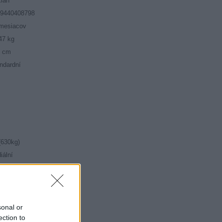
ian
19440408798
mesiacov
47 kg
5 cm
ndardní
(630kg)
iální
00
8
sonal or
ection to
mné