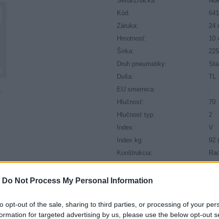
Séria/Značka:
Nok
Kód:
64
Záruka:
24 
Hmotnosť:
10.
Šírka:
22
Druh pneumatiky:
Sta
Duša:
TL
EU smernica:
.
Hlučnosť:
70
Hlučnosť typ:
2
Index:
V
Index kg:
92 
Konštrukcia:
Rad
Objem:
95.
Priľnavosť na mokru:
B
-
Do Not Process My Personal Information
Profil:
40
Ráfik:
R1
to opt-out of the sale, sharing to third parties, or processing of your per
formation for targeted advertising by us, please use the below opt-out s
Sezóna:
Zi