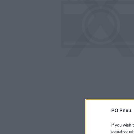
PO Pneu 
If you wish 
sensitive in