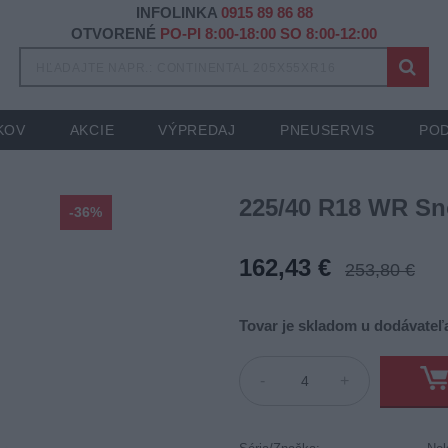
INFOLINKA
0915 89 86 88
OTVORENÉ
PO-PI 8:00-18:00 SO 8:00-12:00
KOV
AKCIE
VÝPREDAJ
PNEUSERVIS
POD
225/40 R18 WR Sn
-36%
162,43 €
253,80 €
Tovar je skladom u dodávateľa
-
+