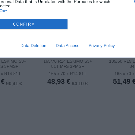
ersonal Data that Is Unrelated with the Purposes for which it
lected.
Out
CONFIRM
Data Deletion
Data Access
Privacy Policy
4 ESKIMO S3+
165/70 R14 ESKIMO S3+
185/60 R15 
+S 3PMSF
81T M+S 3PMSF
84
 x R14 81T
165 x 70 x R14 81T
165 x 70 
 €
48,93 €
51,49 
90,41 €
94,10 €