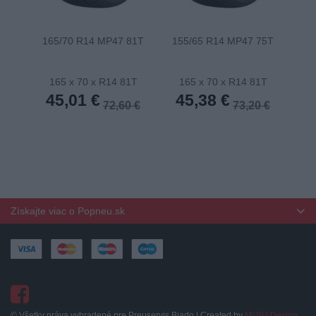
165/70 R14 MP47 81T
155/65 R14 MP47 75T
175
165 x 70 x R14 81T
165 x 70 x R14 81T
1
45,01 €
45,38 €
4
72,60 €
73,20 €
Získajte viac o Popneu.sk
© Všetky práva vyhradené pre Preuservis Biado | Created by
MI:SU Design