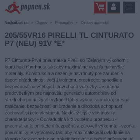
Nachádzaš sa:
Domov
Pneumatiky
Osobný automobil
205/55VR16 PIRELLI TL CINTURATO
P7 (NEU) 91V *E*
P7 Cinturato-Prvá pneumatika Pirelli so "Zeleným výkonom";
ktorá bola navrhnutá tak; aby maximálne využila najnovšie
materiály. Konštrukcia a dezén je navrhnutý pre zaručenie
úspor; ohľaduplnosť voči životnému prostredie; pohodlie a
bezpečnosť na všetkých povrchoch vozovky. Je určená
predovšetkým pre najnovšiu generáciu automobilov od
stredného po najvyšší výkon. Dobrý výkon za mokra; presné
zatáčanie; bezpečnosť pri brzdenie a dlhodobá schopnosť
zachovať si tieto vlastnosti. Najdôležitejšie vlastnosti a
charakteristiky: - Oohľaduplná k životnému prostrediu -
pneumatika je pri riadení bezpečná a zároveň výkonná. - vzorka
pneumatiky je vytvorený tak; aby maximalizoval ovládanie na
akomkoľvek povrchu; pri trakcii; brzdenie a bočné priľnavosti aj