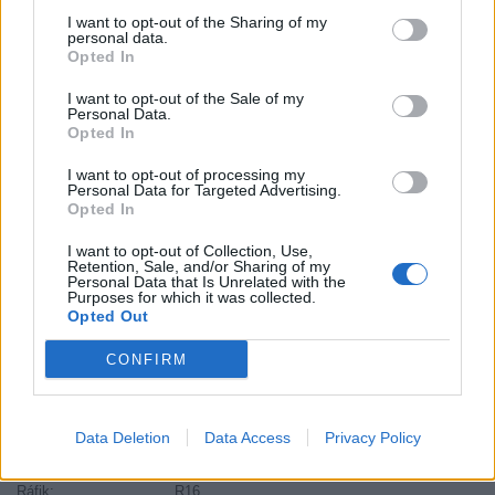
Kód:
8019227232899
I want to opt-out of the Sharing of my
Záruka:
24 mesiacov
personal data.
Opted In
Hmotnosť:
8 kg
Šírka:
205 cm
I want to opt-out of the Sale of my
Personal Data.
Výška:
55 cm
Opted In
Brzdiaca vzdialenosť:
B
I want to opt-out of processing my
Druh pneumatiky:
Standardní
Personal Data for Targeted Advertising.
Duša:
TL
Opted In
EU smernica:
1222/2009
I want to opt-out of Collection, Use,
Hlučnosť:
70
Retention, Sale, and/or Sharing of my
Personal Data that Is Unrelated with the
Hlučnosť typ:
2
Purposes for which it was collected.
Opted Out
Index:
V
Index kg:
91 (615kg)
CONFIRM
Palce:
16
Počet v balení:
2
Priľnavosť na mokru:
B
Data Deletion
Data Access
Privacy Policy
Profil:
55
Ráfik:
R16