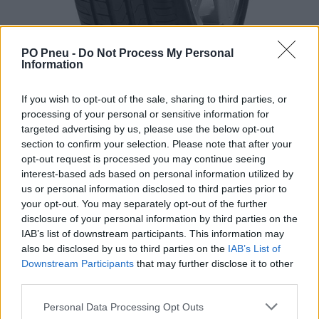
PO Pneu -
Do Not Process My Personal
Information
If you wish to opt-out of the sale, sharing to third parties, or
processing of your personal or sensitive information for
targeted advertising by us, please use the below opt-out
section to confirm your selection. Please note that after your
opt-out request is processed you may continue seeing
interest-based ads based on personal information utilized by
100,50 €
us or personal information disclosed to third parties prior to
your opt-out. You may separately opt-out of the further
Tovar je skladom u dodávateľa a dostupný do 3-10 dní.
disclosure of your personal information by third parties on the
IAB’s list of downstream participants. This information may
also be disclosed by us to third parties on the
IAB’s List of
-
+
Downstream Participants
that may further disclose it to other
third parties.
Séria/Značka:
Pirelli
Personal Data Processing Opt Outs