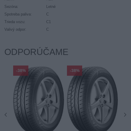
Sezóna:
Letné
Spotreba paliva:
C
Trieda vozu:
C1
Valivý odpor:
C
ODPORÚČAME
-38%
-38%
-48