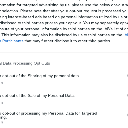
formation for targeted advertising by us, please use the below opt-out s
Profil:
65
r selection. Please note that after your opt-out request is processed y
Ráfik:
R1
eing interest-based ads based on personal information utilized by us or
Sezóna:
Let
disclosed to third parties prior to your opt-out. You may separately opt-
Spotreba paliva:
C
losure of your personal information by third parties on the IAB’s list of
. This information may also be disclosed by us to third parties on the
IA
Trieda vozu:
C1
Participants
that may further disclose it to other third parties.
Valivý odpor:
C
l Data Processing Opt Outs
o opt-out of the Sharing of my personal data.
In
o opt-out of the Sale of my Personal Data.
In
-48%
-48%
to opt-out of processing my Personal Data for Targeted
ing.
In