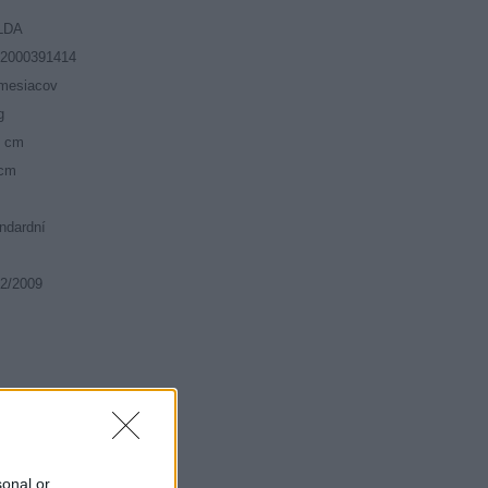
LDA
52000391414
mesiacov
g
5 cm
 cm
ndardní
2/2009
(500kg)
sonal or