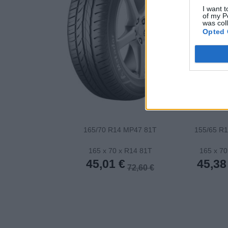
I want t
of my P
was col
Opted 
165/70 R14 MP47 81T
155/65 R
165 x 70 x R14 81T
165 x 70
45,01 €
45,38
72,60 €