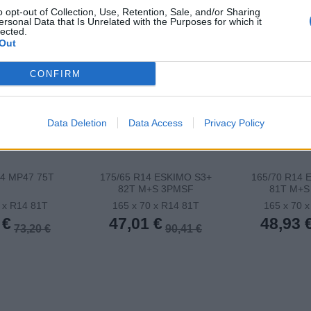
o opt-out of Collection, Use, Retention, Sale, and/or Sharing
ersonal Data that Is Unrelated with the Purposes for which it
lected.
Out
CONFIRM
Data Deletion
Data Access
Privacy Policy
14 MP47 75T
175/65 R14 ESKIMO S3+
165/70 R14 
82T M+S 3PMSF
81T M+S
 x R14 81T
165 x 70 x R14 81T
165 x 70 
 €
47,01 €
48,93 
73,20 €
90,41 €