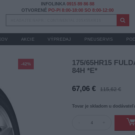
INFOLINKA
0915 89 86 88
OTVORENÉ
PO-PI 8:00-18:00 SO 8:00-12:00
KOV
AKCIE
VÝPREDAJ
PNEUSERVIS
POD
175/65HR15 FUL
-42%
84H *E*
67,06 €
115,62 €
Tovar je skladom u dodávateľa
-
+