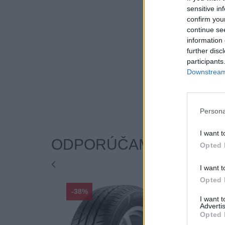
sensitive in
confirm you
continue se
information 
further disc
participants
Downstream 
Persona
I want t
ODPORÚČAME
Opted 
I want t
Opted 
-38%
-38%
I want 
Advertis
Opted 