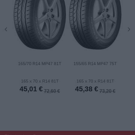
165/70 R14 MP47 81T
155/65 R14 MP47 75T
175
165 x 70 x R14 81T
165 x 70 x R14 81T
1
45,01 €
45,38 €
4
72,60 €
73,20 €