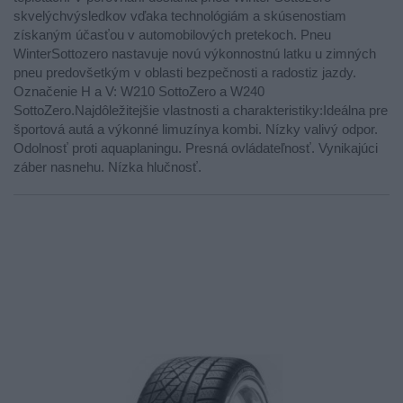
skvelýchvýsledkov vďaka technológiám a skúsenostiam
získaným účasťou v automobilových pretekoch. Pneu
WinterSottozero nastavuje novú výkonnostnú latku u zimných
pneu predovšetkým v oblasti bezpečnosti a radostiz jazdy.
Označenie H a V: W210 SottoZero a W240
SottoZero.Najdôležitejšie vlastnosti a charakteristiky:Ideálna pre
športová autá a výkonné limuzínya kombi. Nízky valivý odpor.
Odolnosť proti aquaplaningu. Presná ovládateľnosť. Vynikajúci
záber nasnehu. Nízka hlučnosť.