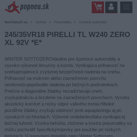
Nachádzaš sa:
Domov
Pneumatiky
Osobný automobil
245/35VR18 PIRELLI TL W240 ZERO
XL 92V *E*
WINTER SOTTOZEROIdeálne pre športové automobily a
vysoko výkonné limuzíny a kombi. Vynikajúca priľnavosť na
snehuprispieva k zvýšenej bezpečnosti riadenia na snehu.
Priľnavosť na mokrom alebo zasneženom povrchu
neobmedzujepohodlie riadenia pri bežných podmienkach.
Priečne a diagonálne žliabky nezadržiavajú sneh;
zvyšujútrakciu a brzdenie na zasnežených povrchoch. Vysoký
akustický komfort a nízky odpor valivého trenia.Hlboké
pozdĺžne žliabky zvyšujú odolnosť proti aquaplaningu aj pri
vysokých rýchlostiach. Výborné ovládanievďaka vynikajúcej
bočnej tuhosti. Vzorka behúňa; zloženie a kostra pneumatiky sa
môžu pochváliť špecifickýmiprvky pre použitie pri nízkych
teplotách. V porovnaní dosiahla pneu Winter Sottozero