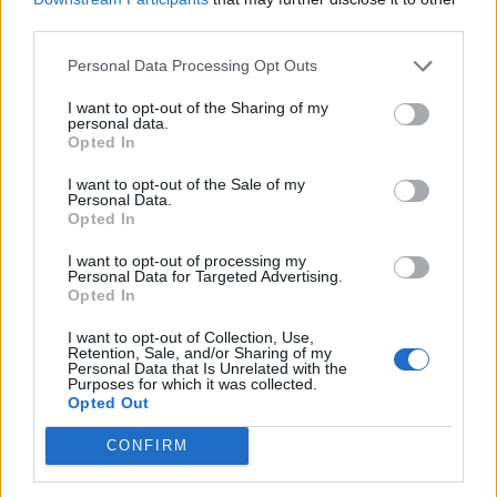
third parties.
-
+
Personal Data Processing Opt Outs
I want to opt-out of the Sharing of my
Séria/Značka:
Pirelli
personal data.
Opted In
Kód:
8019227169607
Záruka:
24 mesiacov
I want to opt-out of the Sale of my
Personal Data.
Hmotnosť:
10 kg
Opted In
Šírka:
245 cm
Výška:
35 cm
I want to opt-out of processing my
Personal Data for Targeted Advertising.
Brzdiaca vzdialenosť:
C
Opted In
Druh pneumatiky:
Standardní
I want to opt-out of Collection, Use,
Duša:
TL
Retention, Sale, and/or Sharing of my
Personal Data that Is Unrelated with the
EU smernica:
1222/2009
Purposes for which it was collected.
Opted Out
Hlučnosť:
72
Hlučnosť typ:
2
CONFIRM
Index:
V
Index kg:
92 (630kg)