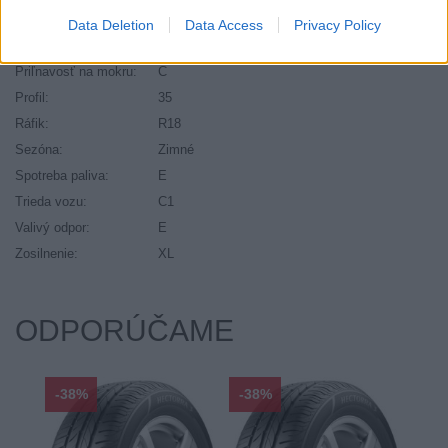
Palce:
18
Data Deletion
Data Access
Privacy Policy
Počet v balení:
2
Priľnavosť na mokru:
C
Profil:
35
Ráfik:
R18
Sezóna:
Zimné
Spotreba paliva:
E
Trieda vozu:
C1
Valivý odpor:
E
Zosilnenie:
XL
ODPORÚČAME
-38%
-38%
-48