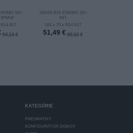
ESKIMO S3+
185/60 R15 ESKIMO S3+
185/65TR15 
 3PMSF
84T
ESKIMO S3+ (E
x R14 81T
165 x 70 x R14 81T
165 x 70 x 
€
51,49 €
51,81 €
94,10 €
99,02 €
KATEGÓRIE
PNEUMATIKY
KONFIGURÁTOR DISKOV