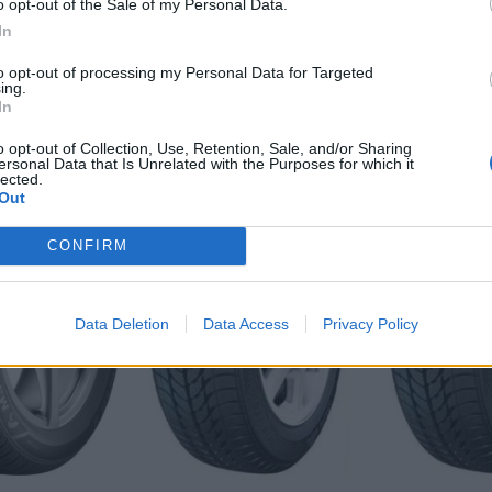
o opt-out of the Sale of my Personal Data.
In
to opt-out of processing my Personal Data for Targeted
ing.
In
o opt-out of Collection, Use, Retention, Sale, and/or Sharing
ersonal Data that Is Unrelated with the Purposes for which it
lected.
-48%
-48%
Out
CONFIRM
Data Deletion
Data Access
Privacy Policy