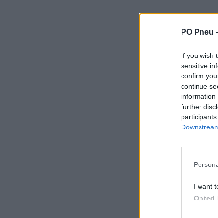
PO Pneu 
If you wish 
sensitive in
confirm you
continue se
information 
further disc
participants
Downstream 
Persona
I want t
Opted 