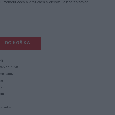
epšiu izoláciu vody v drážkach s cieľom účinne znižovať
DO KOŠÍKA
lli
19227214598
mesiacov
kg
5 cm
 cm
ndardní