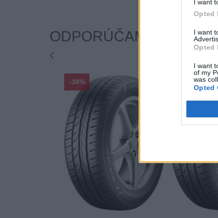
I want t
Opted 
I want 
ODPORÚČAME
Advertis
Opted 
I want t
of my P
was col
-38%
-38%
Opted 