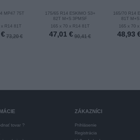
14 MP47 75T
175/65 R14 ESKIMO S3+
165/70 R14 
82T M+S 3PMSF
81T M+S
 x R14 81T
165 x 70 x R14 81T
165 x 70 
 €
47,01 €
48,93 
73,20 €
90,41 €
MÁCIE
ZÁKAZNÍCI
dnať tovar ?
Prihlásenie
a
Registrácia