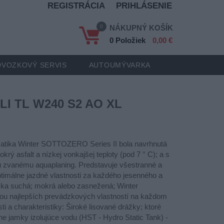
REGISTRÁCIA
PRIHLÁSENIE
0
NÁKUPNÝ KOŠÍK
0 Položiek
0,00 €
VOZKOVÝ SERVIS
AUTOUMÝVARKA
LI TL W240 S2 AO XL
matika Winter SOTTOZERO Series II bola navrhnutá
krý asfalt a nízkej vonkajšej teploty (pod 7 ° C); a s
u zvanému aquaplaning. Predstavuje všestranné a
ptimálne jazdné vlastnosti za každého jesenného a
vka suchá; mokrá alebo zasnežená; Winter
u najlepších prevádzkových vlastností na každom
ti a charakteristiky: Široké lisované drážky; ktoré
e jamky izolujúce vodu (HST - Hydro Static Tank) -