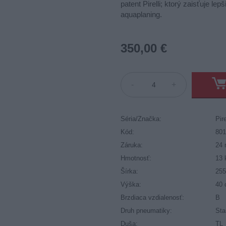
patent Pirelli; ktorý zaisťuje l
aquaplaning.
350,00 €
-
+
Séria/Značka:
Pire
Kód:
80
Záruka:
24 
Hmotnosť:
13 
Šírka:
25
Výška:
40
Brzdiaca vzdialenosť:
B
Druh pneumatiky:
Sta
Duša:
TL