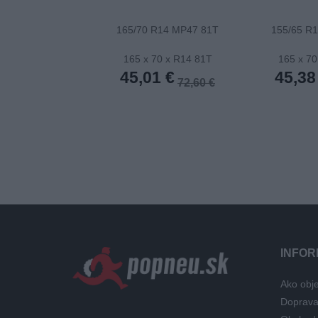
165/70 R14 MP47 81T
155/65 R
165 x 70 x R14 81T
165 x 70
45,01 €
45,38
72,60 €
INFOR
Ako obje
Doprav