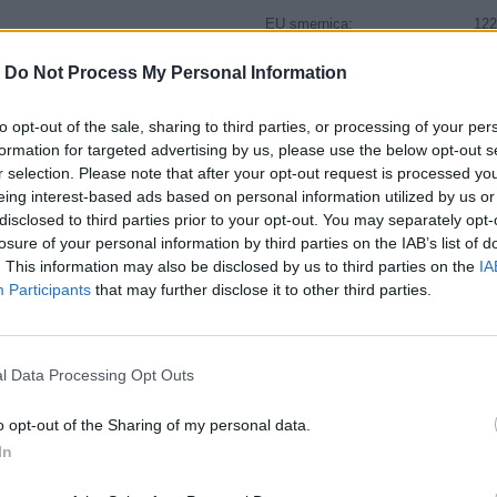
EU smernica:
122
Hlučnosť:
73
-
Do Not Process My Personal Information
Hlučnosť typ:
2
Index:
V
to opt-out of the sale, sharing to third parties, or processing of your per
Index kg:
101
formation for targeted advertising by us, please use the below opt-out s
Palce:
20
r selection. Please note that after your opt-out request is processed y
eing interest-based ads based on personal information utilized by us or
Počet v balení:
2
disclosed to third parties prior to your opt-out. You may separately opt-
Priľnavosť na mokru:
B
losure of your personal information by third parties on the IAB’s list of
Profil:
40
. This information may also be disclosed by us to third parties on the
IA
Ráfik:
R2
Participants
that may further disclose it to other third parties.
Sezóna:
Zi
Spotreba paliva:
C
Trieda vozu:
C1
l Data Processing Opt Outs
Valivý odpor:
C
o opt-out of the Sharing of my personal data.
Zosilnenie:
XL
In