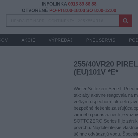
INFOLINKA
0915 89 86 88
OTVORENÉ
PO-PI 8:00-18:00 SO 8:00-12:00
KOV
AKCIE
VÝPREDAJ
PNEUSERVIS
POD
255/40VR20 PIREL
(EU)101V *E*
Winter Sottozero Serie II Pneu
tak; aby aktívne reagovala na mo
veľkým úspechom tak čelia jav
bezpečné riešenie zaisťujúca o
zimného počasia: nech je vozo
SOTTOZERO Series II je záruko
povrchu. Najdôležitejšie vlastnos
účinne odvádzajú vodu. Špeciáln