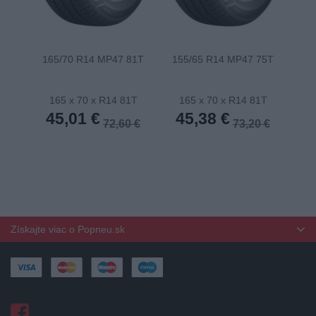
165/70 R14 MP47 81T
155/65 R14 MP47 75T
175
165 x 70 x R14 81T
165 x 70 x R14 81T
1
45,01 €
45,38 €
4
72,60 €
73,20 €
Získajte viac o Popneu.sk