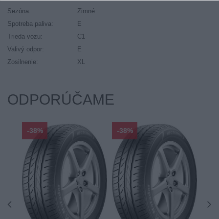
Sezóna:
Zimné
Spotreba paliva:
E
Trieda vozu:
C1
Valivý odpor:
E
Zosilnenie:
XL
ODPORÚČAME
-38%
-38%
-48