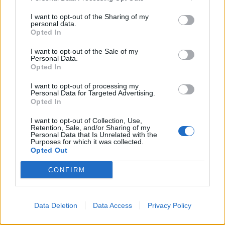
Kód:
4019238510386
Záruka:
24 mesiacov
I want to opt-out of the Sharing of my
personal data.
Hmotnosť:
12 kg
Opted In
Šírka:
245 cm
I want to opt-out of the Sale of my
Výška:
50 cm
Personal Data.
Brzdiaca vzdialenosť:
C
Opted In
Druh pneumatiky:
Standardní
I want to opt-out of processing my
Duša:
TL
Personal Data for Targeted Advertising.
Opted In
EU smernica:
1222/2009
Hlučnosť:
72
I want to opt-out of Collection, Use,
Retention, Sale, and/or Sharing of my
Hlučnosť typ:
2
Personal Data that Is Unrelated with the
Purposes for which it was collected.
Index:
V
Opted Out
Index kg:
104 (900kg)
CONFIRM
Palce:
18
Počet v balení:
2
Priľnavosť na mokru:
C
Data Deletion
Data Access
Privacy Policy
Profil:
50
Ráfik:
R18