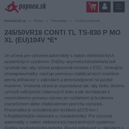
Nachádzaš sa:
Domov
Pneumatiky
Osobný automobil
245/50VR18 CONTI TL TS-830 P MO
XL (EU)104V *E*
Je určená pre výkonné automobily s radom elektronických
asistenčných systémov. Drážky asymetrickéhobehúňa boli
vyvinuté tak; aby účinne podporovali konanie s ESC. Vonkajšia
stranapneumatiky zaisťuje pomocou stabilizačných mostíkov
pevnú priľnavosť v zákrutách a presnúodpoveď na jazdné
manévre. Vnútorná strana je usporiadaná tak; aby bloky dezénu
vytvorili veľkýpočet záberových hrán a tak dochádzalo k
maximálnemu prenosu výkonu pri rozbiehaní aj brzdenína
zasneženom alebo zľadovatenom povrchu vozoviek.
Pneumatika je schválená pre rýchlosti až270 km /
h.Najdôležitejšie vlastnosti a charakteristiky: Pre výkonné
automobily s radom elektronickýchasistenčných systémov.
Drážky asymetrického behúňa. Pevná priľnavosť v zákrutách a