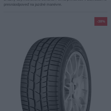
presnáodpoveď na jazdné manévre.
-38%