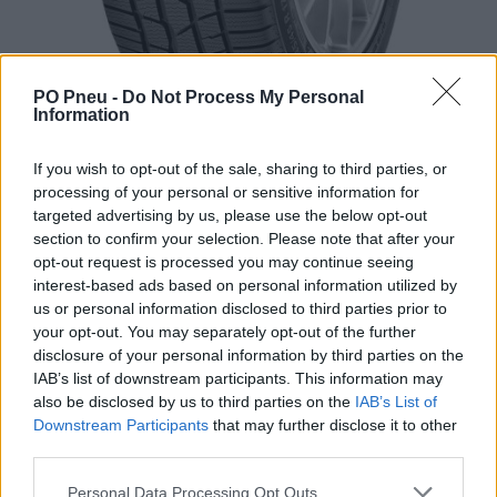
PO Pneu -
Do Not Process My Personal
Information
If you wish to opt-out of the sale, sharing to third parties, or
processing of your personal or sensitive information for
targeted advertising by us, please use the below opt-out
section to confirm your selection. Please note that after your
opt-out request is processed you may continue seeing
interest-based ads based on personal information utilized by
234,50 €
378,23 €
us or personal information disclosed to third parties prior to
your opt-out. You may separately opt-out of the further
Tovar je skladom u dodávateľa a dostupný do 3-10 dní.
disclosure of your personal information by third parties on the
IAB’s list of downstream participants. This information may
-
+
also be disclosed by us to third parties on the
IAB’s List of
Downstream Participants
that may further disclose it to other
third parties.
Séria/Značka:
Continental
Personal Data Processing Opt Outs