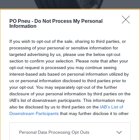
PO Pneu -
Do Not Process My Personal
Information
If you wish to opt-out of the sale, sharing to third parties, or
processing of your personal or sensitive information for
targeted advertising by us, please use the below opt-out
section to confirm your selection. Please note that after your
opt-out request is processed you may continue seeing
interest-based ads based on personal information utilized by
us or personal information disclosed to third parties prior to
315,50 €
your opt-out. You may separately opt-out of the further
disclosure of your personal information by third parties on the
-
+
IAB’s list of downstream participants. This information may
also be disclosed by us to third parties on the
IAB’s List of
Downstream Participants
that may further disclose it to other
third parties.
Séria/Značka:
Pirelli
Kód:
8019227202274
Personal Data Processing Opt Outs
Záruka:
24 mesiacov