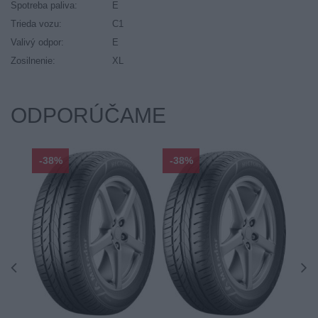
Spotreba paliva:
E
Trieda vozu:
C1
Valivý odpor:
E
Zosilnenie:
XL
ODPORÚČAME
-38%
-38%
-48