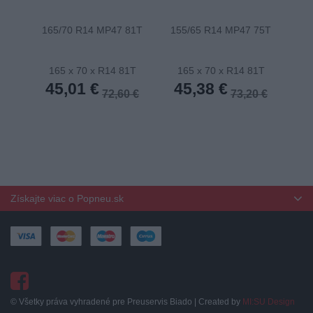
165/70 R14 MP47 81T
155/65 R14 MP47 75T
175
165 x 70 x R14 81T
165 x 70 x R14 81T
1
45,01 €
45,38 €
4
72,60 €
73,20 €
Získajte viac o Popneu.sk
© Všetky práva vyhradené pre Preuservis Biado | Created by
MI:SU Design