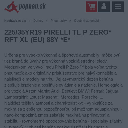
Nachádzaš sa:
Domov
Pneumatiky
Osobný automobil
225/35YR19 PIRELLI TL P ZERO*
RFT XL (EU) 88Y *E*
Určená pre vysoko výkonné a športové automobily; môže byť
tiež braná do úvahy pre výkonná vozidlá strednej triedy.
Medzníkom vo vývoji radu Pirelli P Zero ™ bola voľba týchto
pneumatík ako originálny príslušenstvo pre najvýkonnejšie a
najsilnejšie modely na trhu. Jej asymetrický dezén behúňa
zlepšuje brzdenie a posilňuje ovládanie a riadenie. Homologácia
pre vozidlá Aston Martin; Audi; Bentley; BMW; Ferrari; Jaguar;
Lamborghini; Lotus; Maserati; Mercedes; Porsche; ...
Najdôležitejšie vlastnosti a charakteristiky: - vynikajúce za
mokra sa zlepšenou bezpečnosťou pri možnom aquaplaningu -
nano-kompozitná zmes zaisťuje maximálnu priľnavosť a
stabilitu - rovnomerné opotrebovanie behúňa - špeciálny žliabky
v "tvare-S" v oblasti behúňa poskytujú nižšiu hlučnosť a