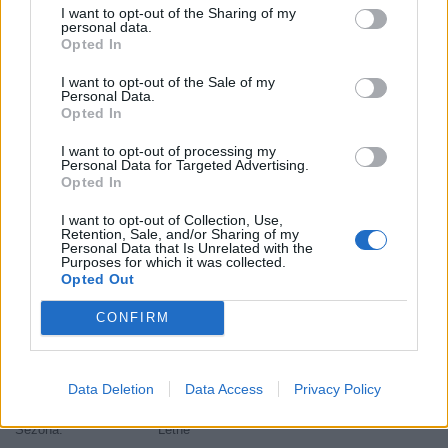
I want to opt-out of the Sharing of my
Hmotnosť:
9 kg
personal data.
Šírka:
225 cm
Opted In
Výška:
35 cm
I want to opt-out of the Sale of my
Brzdiaca vzdialenosť:
B
Personal Data.
Opted In
Druh pneumatiky:
Run Flat
Duša:
TL
I want to opt-out of processing my
Personal Data for Targeted Advertising.
EU smernica:
1222/2009
Opted In
Hlučnosť:
72
I want to opt-out of Collection, Use,
Hlučnosť typ:
2
Retention, Sale, and/or Sharing of my
Personal Data that Is Unrelated with the
Index:
Y
Purposes for which it was collected.
Index kg:
88 (560kg)
Opted Out
Palce:
19
CONFIRM
Počet v balení:
2
Priľnavosť na mokru:
B
Profil:
35
Data Deletion
Data Access
Privacy Policy
Ráfik:
R19
Sezóna:
Letné