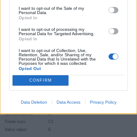
Brzdiaca vzdialenosť:
B
I want to opt-out of the Sale of my
Druh pneumatiky:
Run Flat
Personal Data.
Opted In
Duša:
TL
EU smernica:
1222/2009
I want to opt-out of processing my
Personal Data for Targeted Advertising.
Hlučnosť:
72
Opted In
Hlučnosť typ:
2
Index:
Y
I want to opt-out of Collection, Use,
Retention, Sale, and/or Sharing of my
Index kg:
95 (690kg)
Personal Data that Is Unrelated with the
Purposes for which it was collected.
Palce:
18
Opted Out
Počet v balení:
2
CONFIRM
Priľnavosť na mokru:
B
Profil:
40
Ráfik:
R18
Data Deletion
Data Access
Privacy Policy
Sezóna:
Letné
Spotreba paliva:
E
Trieda vozu:
C1
Valivý odpor:
E