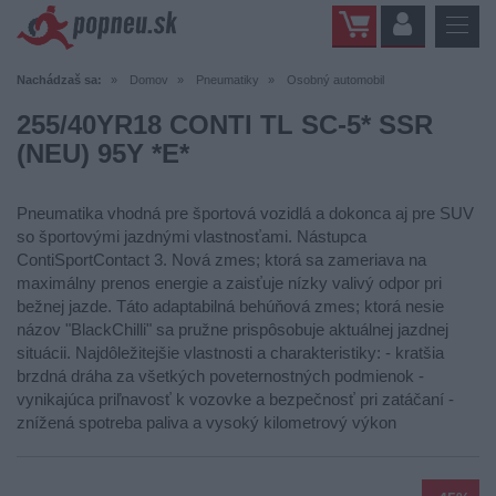
Nachádzaš sa:
Domov
Pneumatiky
Osobný automobil
255/40YR18 CONTI TL SC-5* SSR
(NEU) 95Y *E*
Pneumatika vhodná pre športová vozidlá a dokonca aj pre SUV
so športovými jazdnými vlastnosťami. Nástupca
ContiSportContact 3. Nová zmes; ktorá sa zameriava na
maximálny prenos energie a zaisťuje nízky valivý odpor pri
bežnej jazde. Táto adaptabilná behúňová zmes; ktorá nesie
názov "BlackChilli" sa pružne prispôsobuje aktuálnej jazdnej
situácii. Najdôležitejšie vlastnosti a charakteristiky: - kratšia
brzdná dráha za všetkých poveternostných podmienok -
vynikajúca priľnavosť k vozovke a bezpečnosť pri zatáčaní -
znížená spotreba paliva a vysoký kilometrový výkon