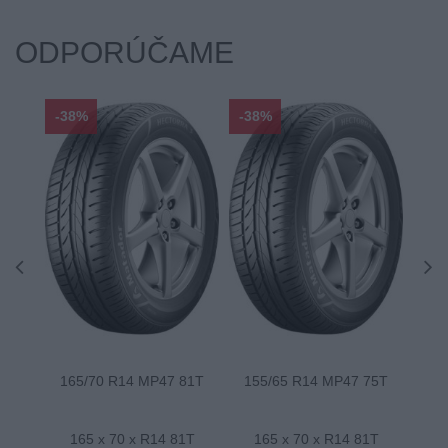
ODPORÚČAME
-38%
-38%
-48
165/70 R14 MP47 81T
155/65 R14 MP47 75T
175
165 x 70 x R14 81T
165 x 70 x R14 81T
1