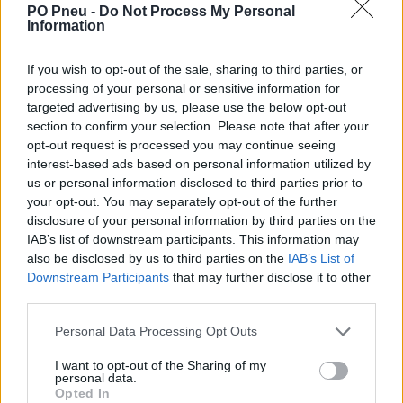
PO Pneu -
Do Not Process My Personal
Information
If you wish to opt-out of the sale, sharing to third parties, or
processing of your personal or sensitive information for
targeted advertising by us, please use the below opt-out
section to confirm your selection. Please note that after your
opt-out request is processed you may continue seeing
250,98 €
456,33 €
interest-based ads based on personal information utilized by
us or personal information disclosed to third parties prior to
your opt-out. You may separately opt-out of the further
-
+
disclosure of your personal information by third parties on the
IAB’s list of downstream participants. This information may
also be disclosed by us to third parties on the
IAB’s List of
Séria/Značka:
Continental
Downstream Participants
that may further disclose it to other
Kód:
4019238485455
third parties.
Záruka:
24 mesiacov
Personal Data Processing Opt Outs
Hmotnosť:
13 kg
Šírka:
255 cm
I want to opt-out of the Sharing of my
personal data.
Výška:
40 cm
Opted In