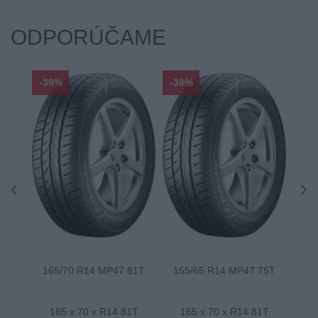
ODPORÚČAME
-38%
-38%
-48
165/70 R14 MP47 81T
155/65 R14 MP47 75T
175
165 x 70 x R14 81T
165 x 70 x R14 81T
1