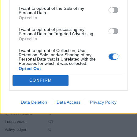
Brzdiaca vzdialenosť:
B
I want to opt-out of the Sale of my
Druh pneumatiky:
Standardní
Personal Data.
Opted In
Duša:
TL
EU smernica:
1222/2009
I want to opt-out of processing my
Personal Data for Targeted Advertising.
Hlučnosť:
71
Opted In
Hlučnosť typ:
2
Index:
Y
I want to opt-out of Collection, Use,
Retention, Sale, and/or Sharing of my
Index kg:
91 (615kg)
Personal Data that Is Unrelated with the
Purposes for which it was collected.
Palce:
17
Opted Out
Počet v balení:
2
CONFIRM
Priľnavosť na mokru:
B
Profil:
40
Ráfik:
R17
Data Deletion
Data Access
Privacy Policy
Sezóna:
Letné
Spotreba paliva:
C
Trieda vozu:
C1
Valivý odpor:
C