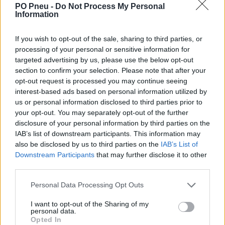
PO Pneu -
Do Not Process My Personal
Information
If you wish to opt-out of the sale, sharing to third parties, or
processing of your personal or sensitive information for
targeted advertising by us, please use the below opt-out
section to confirm your selection. Please note that after your
opt-out request is processed you may continue seeing
152,89 €
277,98 €
interest-based ads based on personal information utilized by
us or personal information disclosed to third parties prior to
your opt-out. You may separately opt-out of the further
-
+
disclosure of your personal information by third parties on the
IAB’s list of downstream participants. This information may
also be disclosed by us to third parties on the
IAB’s List of
Séria/Značka:
Continental
Downstream Participants
that may further disclose it to other
Kód:
4019238541052
third parties.
Záruka:
24 mesiacov
Personal Data Processing Opt Outs
Hmotnosť:
10 kg
Šírka:
245 cm
I want to opt-out of the Sharing of my
personal data.
Výška:
40 cm
Opted In