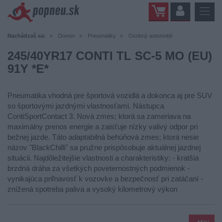
Nachádzaš sa:
Domov
Pneumatiky
Osobný automobil
245/40YR17 CONTI TL SC-5 MO (EU)
91Y *E*
Pneumatika vhodná pre športová vozidlá a dokonca aj pre SUV
so športovými jazdnými vlastnosťami. Nástupca
ContiSportContact 3. Nová zmes; ktorá sa zameriava na
maximálny prenos energie a zaisťuje nízky valivý odpor pri
bežnej jazde. Táto adaptabilná behúňová zmes; ktorá nesie
názov "BlackChilli" sa pružne prispôsobuje aktuálnej jazdnej
situácii. Najdôležitejšie vlastnosti a charakteristiky: - kratšia
brzdná dráha za všetkých poveternostných podmienok -
vynikajúca priľnavosť k vozovke a bezpečnosť pri zatáčaní -
znížená spotreba paliva a vysoký kilometrový výkon