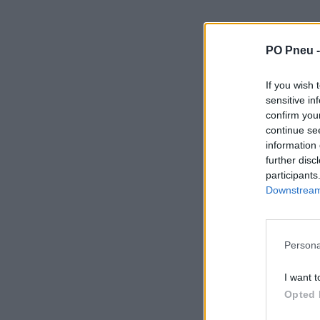
PO Pneu 
If you wish 
sensitive in
confirm you
continue se
information 
further disc
participants
Downstream 
Persona
I want t
Opted 