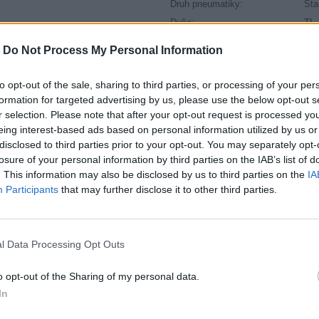
Druh pneumatiky:
Sta
Duša:
TL
EU smernica:
122
-
Do Not Process My Personal Information
Hlučnosť:
70
Hlučnosť typ:
2
to opt-out of the sale, sharing to third parties, or processing of your per
Index:
T
formation for targeted advertising by us, please use the below opt-out s
r selection. Please note that after your opt-out request is processed y
Index kg:
81 
eing interest-based ads based on personal information utilized by us or
Palce:
16
disclosed to third parties prior to your opt-out. You may separately opt-
Počet v balení:
2
losure of your personal information by third parties on the IAB’s list of
Priľnavosť na mokru:
C
. This information may also be disclosed by us to third parties on the
IA
Participants
that may further disclose it to other third parties.
Profil:
50
Ráfik:
R1
Sezóna:
Let
l Data Processing Opt Outs
Spotreba paliva:
C
Trieda vozu:
C1
o opt-out of the Sharing of my personal data.
Valivý odpor:
C
In