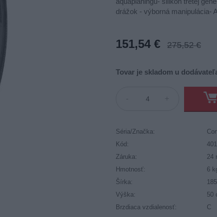
aquaplaningu- silikón tretej gen
drážok - výborná manipulácia- 
151,54 €
275,52 €
Tovar je skladom u dodávateľa
-
+
Séria/Značka:
Con
Kód:
40
Záruka:
24 
Hmotnosť:
6 k
Šírka:
18
Výška:
50
Brzdiaca vzdialenosť:
C