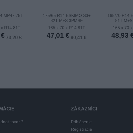
14 MP47 75T
175/65 R14 ESKIMO S3+
165/70 R14 
82T M+S 3PMSF
81T M+S
 x R14 81T
165 x 70 x R14 81T
165 x 70 
 €
47,01 €
48,93 
73,20 €
90,41 €
MÁCIE
ZÁKAZNÍCI
dnať tovar ?
Prihlásenie
a
Registrácia