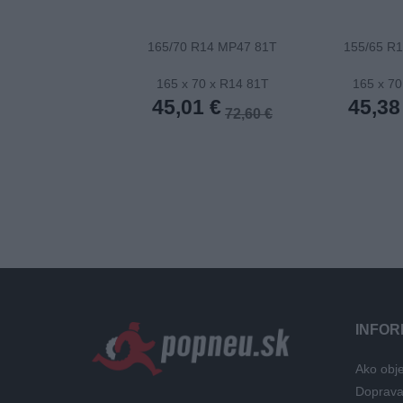
165/70 R14 MP47 81T
155/65 R
165 x 70 x R14 81T
165 x 70
45,01 €
45,38
72,60 €
INFOR
Ako obje
Doprav