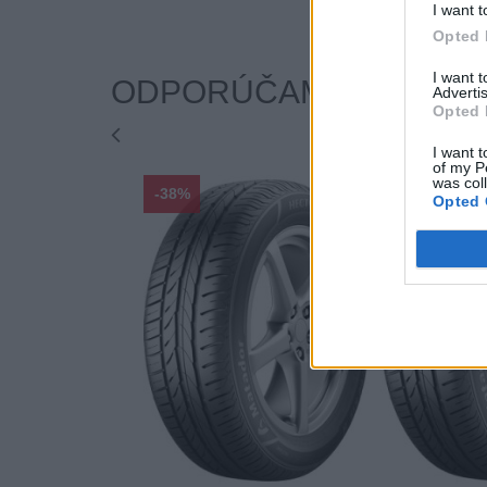
I want t
Opted 
I want 
ODPORÚČAME
Advertis
Opted 
I want t
of my P
was col
-38%
-38%
Opted 