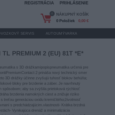
REGISTRÁCIA
PRIHLÁSENIE
0
NÁKUPNÝ KOŠÍK
0 Položiek
0,00 €
VOZKOVÝ SERVIS
AUTOUMÝVARKA
 TL PREMIUM 2 (EU) 81T *E*
eumatika s 3D drážkamipopispneumatika určená pre
Z.ContiPremiumContact 2 prináša nový technický smer
ieto 3D drážky účinne zvyšujú tuhosť blokov behúňa;
lokové bloky pre brzdenie a záber. Je navrhnutý
 spôsobom; aby sa zvýšila prietoková rýchlosť
dráha brzdenia namokrých ciest a znižuje riziko
s treťou generáciou oxidu kremičitého;životnosť
ovnaní s predchádzajúcim.vlastnosti- Krátka brzdná
stách- Vynikajúca drenáž a minimalizácia