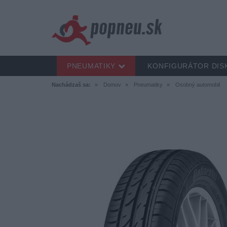
PNEUMATIKY
KONFIGURÁTOR DIS
Nachádzaš sa:
Domov
Pneumatiky
Osobný automobil