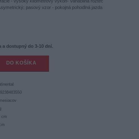
erácie - vysoký kilometrový výkon- Variabilná rozteč
Asymetrický; pasový vzor - pokojná pohodlná jazda
 a dostupný do 3-10 dní.
DO KOŠÍKA
tinental
19238483550
mesiacov
g
5 cm
 cm