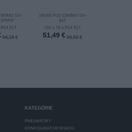
ESKIMO S3+
185/60 R15 ESKIMO S3+
185/65TR15 
 3PMSF
84T
ESKIMO S3+ (E
x R14 81T
165 x 70 x R14 81T
165 x 70 x 
€
51,49 €
51,81 €
94,10 €
99,02 €
KATEGÓRIE
PNEUMATIKY
KONFIGURÁTOR DISKOV