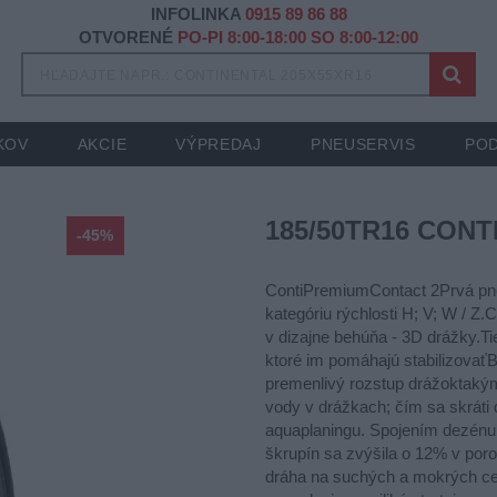
INFOLINKA
0915 89 86 88
OTVORENÉ
PO-PI 8:00-18:00 SO 8:00-12:00
KOV
AKCIE
VÝPREDAJ
PNEUSERVIS
POD
185/50TR16 CONTI
-45%
ContiPremiumContact 2Prvá pn
kategóriu rýchlosti H; V; W / 
v dizajne behúňa - 3D drážky.T
ktoré im pomáhajú stabilizovaťB
premenlivý rozstup drážoktakým
vody v drážkach; čím sa skráti 
aquaplaningu. Spojením dezénu 
škrupín sa zvýšila o 12% v por
dráha na suchých a mokrých ce