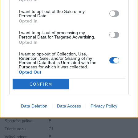
Výška:
45 cm
Brzdiaca vzdialenosť:
A
I want to opt-out of the Sale of my
Personal Data.
Druh pneumatiky:
Standardní
Opted In
Duša:
TL
I want to opt-out of processing my
EU smernica:
1222/2009
Personal Data for Targeted Advertising.
Hlučnosť:
67
Opted In
Hlučnosť typ:
1
I want to opt-out of Collection, Use,
Index:
W
Retention, Sale, and/or Sharing of my
Personal Data that Is Unrelated with the
Index kg:
83 (487kg)
Purposes for which it was collected.
Opted Out
Palce:
16
Počet v balení:
2
CONFIRM
Priľnavosť na mokru:
A
Profil:
45
Ráfik:
R16
Data Deletion
Data Access
Privacy Policy
Sezóna:
Letné
Spotreba paliva:
E
Trieda vozu:
C1
Valivý odpor:
E