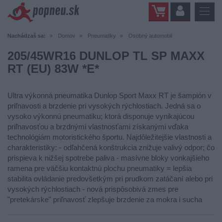
Nachádzaš sa:
Domov
Pneumatiky
Osobný automobil
205/45WR16 DUNLOP TL SP MAXX
RT (EU) 83W *E*
Ultra výkonná pneumatika Dunlop Sport Maxx RT je šampión v
priľnavosti a brzdenie pri vysokých rýchlostiach. Jedná sa o
vysoko výkonnú pneumatiku; ktorá disponuje vynikajúcou
priľnavosťou a brzdnými vlastnosťami získanými vďaka
technológiám motoristického športu. Najdôležitejšie vlastnosti a
charakteristiky: - odľahčená konštrukcia znižuje valivý odpor; čo
prispieva k nižšej spotrebe paliva - masívne bloky vonkajšieho
ramena pre väčšiu kontaktnú plochu pneumatiky = lepšia
stabilita ovládanie predovšetkým pri prudkom zatáčaní alebo pri
vysokých rýchlostiach - nová prispôsobivá zmes pre
"pretekárske" priľnavosť zlepšuje brzdenie za mokra i sucha