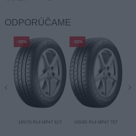
ODPORÚČAME
-38%
-38%
-48
165/70 R14 MP47 81T
155/65 R14 MP47 75T
175