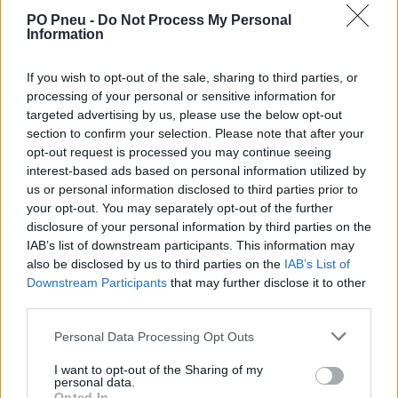
PO Pneu -
Do Not Process My Personal
Information
If you wish to opt-out of the sale, sharing to third parties, or
processing of your personal or sensitive information for
targeted advertising by us, please use the below opt-out
section to confirm your selection. Please note that after your
opt-out request is processed you may continue seeing
interest-based ads based on personal information utilized by
99,99 €
181,80 €
us or personal information disclosed to third parties prior to
your opt-out. You may separately opt-out of the further
-
+
disclosure of your personal information by third parties on the
IAB’s list of downstream participants. This information may
also be disclosed by us to third parties on the
IAB’s List of
Downstream Participants
that may further disclose it to other
Séria/Značka:
Dunlop
third parties.
Kód:
3188649815593
Záruka:
24 mesiacov
Personal Data Processing Opt Outs
Hmotnosť:
7 kg
I want to opt-out of the Sharing of my
Šírka:
205 cm
personal data.
Opted In