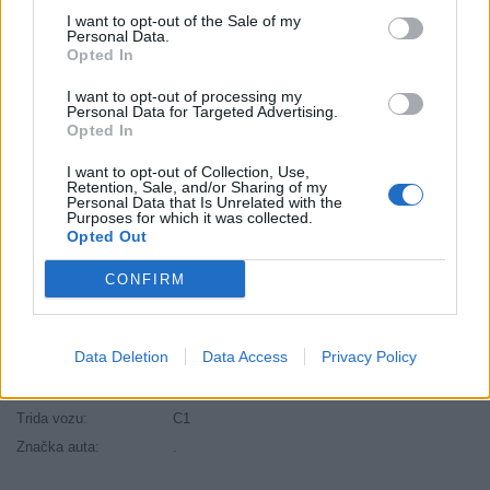
Druh pneumatiky:
Standardní
I want to opt-out of the Sale of my
Personal Data.
Duša:
TL
Opted In
EU smernica:
1222/2009
I want to opt-out of processing my
Hlučnosť:
72
Personal Data for Targeted Advertising.
Opted In
Hlučnosť typ:
2
Index:
T
I want to opt-out of Collection, Use,
Retention, Sale, and/or Sharing of my
Index kg:
89 (580kg)
Personal Data that Is Unrelated with the
Purposes for which it was collected.
Konštrukcia:
Radiální
Opted Out
Objem:
51.00
Priľnavosť na mokru:
C
CONFIRM
Profil:
65
Ráfik:
R14
Data Deletion
Data Access
Privacy Policy
Sezóna:
Zimné
Spotreba paliva:
C
Trida vozu:
C1
Značka auta:
.