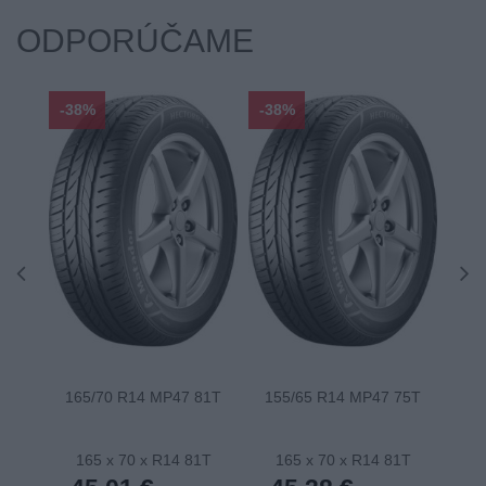
ODPORÚČAME
-38%
-38%
-48
165/70 R14 MP47 81T
155/65 R14 MP47 75T
175
165 x 70 x R14 81T
165 x 70 x R14 81T
1