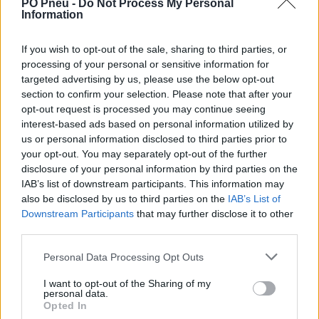
PO Pneu -
Do Not Process My Personal
Information
If you wish to opt-out of the sale, sharing to third parties, or
processing of your personal or sensitive information for
targeted advertising by us, please use the below opt-out
section to confirm your selection. Please note that after your
opt-out request is processed you may continue seeing
interest-based ads based on personal information utilized by
us or personal information disclosed to third parties prior to
105,53 €
your opt-out. You may separately opt-out of the further
175,89 €
disclosure of your personal information by third parties on the
IAB’s list of downstream participants. This information may
-
+
also be disclosed by us to third parties on the
IAB’s List of
Downstream Participants
that may further disclose it to other
third parties.
Séria/Značka:
Hankook
Personal Data Processing Opt Outs
Kód:
8808563301976
Záruka:
24 mesiacov
I want to opt-out of the Sharing of my
personal data.
Hmotnosť:
7.6 kg
Opted In
Šírka:
195 cm