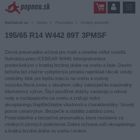
Nachádzaš sa:
Domov
Pneumatiky
Osobný automobil
195/65 R14 W442 89T 3PMSF
Zimná pneumatika určená pre malé a stredne veľké vozidlá.
Nahrádza pneu ICEBEAR W440; ktorúprekonáva
predovšetkým v kratšej brzdnej dráhe na snehu a ľade. Dezén
behúňa bol značne vylepšenýa prináša napríklad cikcak vinutý
centrálny blok pre lepšiu trakciu na snehu a mokrej
vozovke.Nová zmes s obsahom siliky zabezpečila maximálny
kilometrový výkon. Štyri pozdĺžne drážky sastarajú o odvod
vody a roztápajúceho sa snehu a znižujú riziko
akvaplaningu.Najdôležitejšie vlastnosti a charakteristiky: Skvelý
pomer cena/výkon. Bezpečie a stabilita zadobrú cenu.
Predvídateľná a bezpečná pneumatika; ktorá nesklame za
všetkých zimných podmienok.Dobrá ochrana voči akvaplaningu
a krátka brzdná dráha na snehu i mokre.