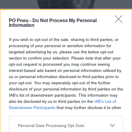
PO Pneu -
Do Not Process My Personal
Information
If you wish to opt-out of the sale, sharing to third parties, or
processing of your personal or sensitive information for
targeted advertising by us, please use the below opt-out
section to confirm your selection. Please note that after your
opt-out request is processed you may continue seeing
interest-based ads based on personal information utilized by
us or personal information disclosed to third parties prior to
68,63 €
114,39 €
your opt-out. You may separately opt-out of the further
disclosure of your personal information by third parties on the
Tovar je skladom u dodávateľa a dostupný do 3-10 dní.
IAB’s list of downstream participants. This information may
also be disclosed by us to third parties on the
IAB’s List of
Downstream Participants
that may further disclose it to other
-
+
third parties.
Personal Data Processing Opt Outs
Séria/Značka:
Continental