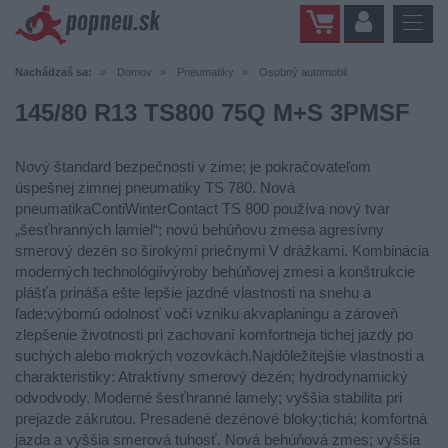
Nachádzaš sa:
Domov
Pneumatiky
Osobný automobil
145/80 R13 TS800 75Q M+S 3PMSF
Nový štandard bezpečnosti v zime; je pokračovateľom
úspešnej zimnej pneumatiky TS 780. Nová
pneumatikaContiWinterContact TS 800 používa nový tvar
„šesťhranných lamiel“; novú behúňovu zmesa agresívny
smerový dezén so širokými priečnymi V drážkami. Kombinácia
moderných technológiívýroby behúňovej zmesi a konštrukcie
plášťa prináša ešte lepšie jazdné vlastnosti na snehu a
ľade;výbornú odolnosť voči vzniku akvaplaningu a zároveň
zlepšenie životnosti pri zachovaní komfortneja tichej jazdy po
suchých alebo mokrých vozovkách.Najdôležitejšie vlastnosti a
charakteristiky: Atraktívny smerový dezén; hydrodynamický
odvodvody. Moderné šesťhranné lamely; vyššia stabilita pri
prejazde zákrutou. Presadené dezénové bloky;tichá; komfortná
jazda a vyššia smerová tuhosť. Nová behúňová zmes; vyššia