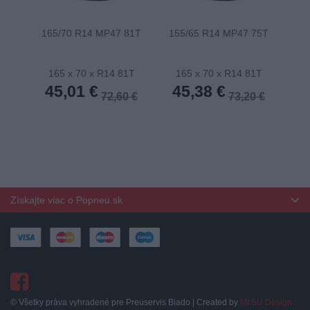
165/70 R14 MP47 81T
155/65 R14 MP47 75T
175
165 x 70 x R14 81T
165 x 70 x R14 81T
1
45,01 €
45,38 €
4
72,60 €
73,20 €
Získajte viac o Popneu.sk
© Všetky práva vyhradené pre Preuservis Biado | Created by
MI:SU Design