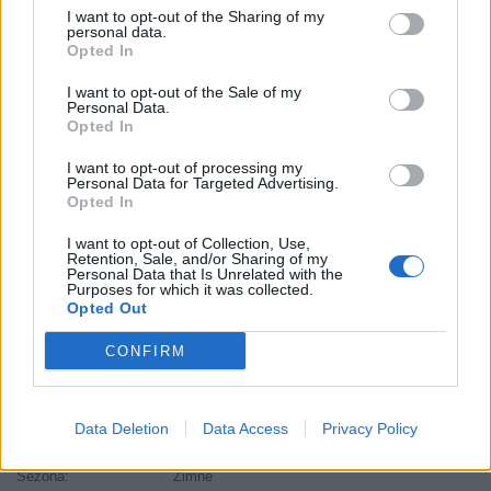
I want to opt-out of the Sharing of my
Kód:
4019238546644
personal data.
Záruka:
24 mesiacov
Opted In
Hmotnosť:
6 kg
I want to opt-out of the Sale of my
Šírka:
145 cm
Personal Data.
Opted In
Druh pneumatiky:
Standardní
Duša:
TL
I want to opt-out of processing my
Personal Data for Targeted Advertising.
EU smernica:
1222/2009
Opted In
Hlučnosť:
71
I want to opt-out of Collection, Use,
Hlučnosť typ:
2
Retention, Sale, and/or Sharing of my
Personal Data that Is Unrelated with the
Index:
Q
Purposes for which it was collected.
Index kg:
75 (387kg)
Opted Out
Konštrukcia:
Radiální
CONFIRM
Objem:
36.00
Priľnavosť na mokru:
C
Profil:
80
Data Deletion
Data Access
Privacy Policy
Ráfik:
R13
Sezóna:
Zimné