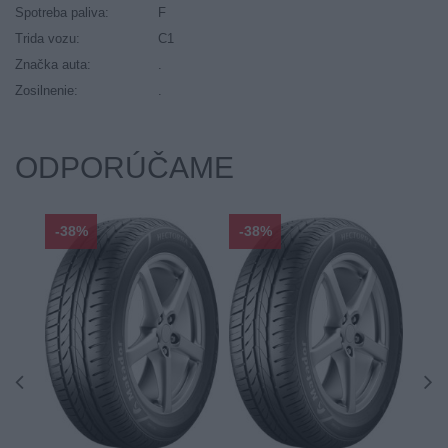
Spotreba paliva:
F
Trida vozu:
C1
Značka auta:
.
Zosilnenie:
.
ODPORÚČAME
-38%
-38%
-48