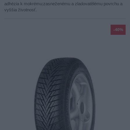
adhézia k mokrému;zasneženému a zladovatělému povrchu a
vyššia životnosť.
-40%