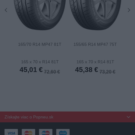
165/70 R14 MP47 81T
155/65 R14 MP47 75T
175
165 x 70 x R14 81T
165 x 70 x R14 81T
1
45,01 €
45,38 €
4
72,60 €
73,20 €
Získajte viac o Popneu.sk