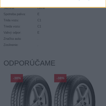
Ráfik:
R17
Sezóna:
Letné
Spotreba paliva:
E
Trida vozu:
C1
Trieda vozu:
C1
Valivý odpor:
E
Značka auta:
.
Zosilnenie:
.
ODPORÚČAME
-38%
-38%
-48