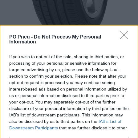
PO Pneu -
Do Not Process My Personal
Information
If you wish to opt-out of the sale, sharing to third parties, or
processing of your personal or sensitive information for
targeted advertising by us, please use the below opt-out
section to confirm your selection. Please note that after your
236,50 €
opt-out request is processed you may continue seeing
interest-based ads based on personal information utilized by
us or personal information disclosed to third parties prior to
-
+
your opt-out. You may separately opt-out of the further
disclosure of your personal information by third parties on the
IAB’s list of downstream participants. This information may
Séria/Značka:
Pirelli
also be disclosed by us to third parties on the
IAB’s List of
Kód:
8019227195156
Downstream Participants
that may further disclose it to other
third parties.
Záruka:
24 mesiacov