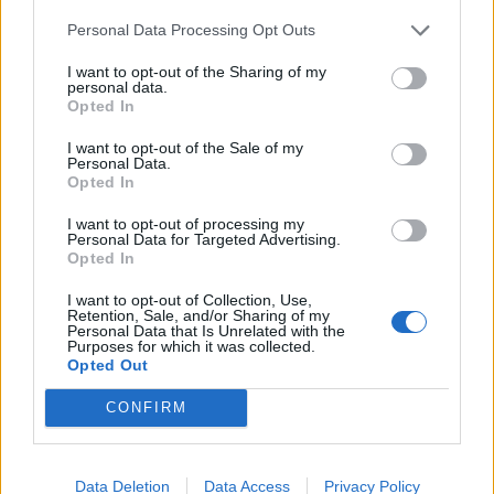
Hmotnosť:
14 kg
Personal Data Processing Opt Outs
Šírka:
225 cm
I want to opt-out of the Sharing of my
Výška:
55 cm
personal data.
Brzdiaca vzdialenosť:
B
Opted In
Druh pneumatiky:
Run Flat
I want to opt-out of the Sale of my
Duša:
TL
Personal Data.
Opted In
EU smernica:
1222/2009
Hlučnosť:
71
I want to opt-out of processing my
Personal Data for Targeted Advertising.
Hlučnosť typ:
2
Opted In
Index:
Y
I want to opt-out of Collection, Use,
Index kg:
97 (730kg)
Retention, Sale, and/or Sharing of my
Personal Data that Is Unrelated with the
Konštrukcia:
Radiální
Purposes for which it was collected.
Objem:
81.56
Opted Out
Palce:
17
CONFIRM
Počet v balení:
2
Priľnavosť na mokru:
B
Profil:
55
Data Deletion
Data Access
Privacy Policy