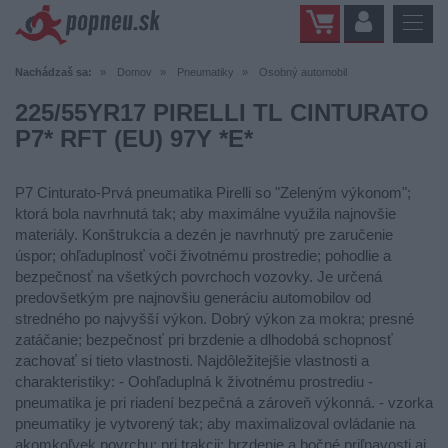
Nachádzaš sa:
Domov
Pneumatiky
Osobný automobil
225/55YR17 PIRELLI TL CINTURATO
P7* RFT (EU) 97Y *E*
P7 Cinturato-Prvá pneumatika Pirelli so "Zeleným výkonom";
ktorá bola navrhnutá tak; aby maximálne využila najnovšie
materiály. Konštrukcia a dezén je navrhnutý pre zaručenie
úspor; ohľaduplnosť voči životnému prostredie; pohodlie a
bezpečnosť na všetkých povrchoch vozovky. Je určená
predovšetkým pre najnovšiu generáciu automobilov od
stredného po najvyšší výkon. Dobrý výkon za mokra; presné
zatáčanie; bezpečnosť pri brzdenie a dlhodobá schopnosť
zachovať si tieto vlastnosti. Najdôležitejšie vlastnosti a
charakteristiky: - Oohľaduplná k životnému prostrediu -
pneumatika je pri riadení bezpečná a zároveň výkonná. - vzorka
pneumatiky je vytvorený tak; aby maximalizoval ovládanie na
akomkoľvek povrchu; pri trakcii; brzdenie a bočné priľnavosti aj