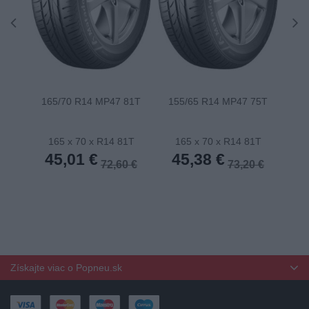
165/70 R14 MP47 81T
155/65 R14 MP47 75T
175
165 x 70 x R14 81T
165 x 70 x R14 81T
1
45,01 €
45,38 €
4
72,60 €
73,20 €
Získajte viac o Popneu.sk