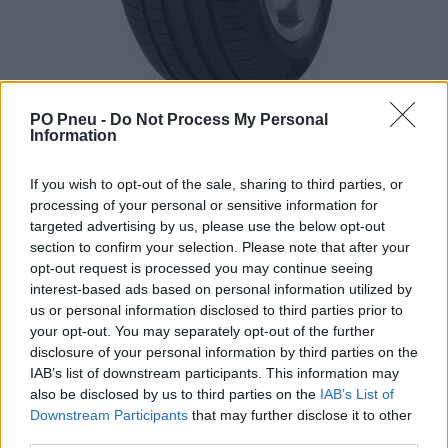
PO Pneu -
Do Not Process My Personal
Information
If you wish to opt-out of the sale, sharing to third parties, or
processing of your personal or sensitive information for
targeted advertising by us, please use the below opt-out
section to confirm your selection. Please note that after your
169,00 €
opt-out request is processed you may continue seeing
interest-based ads based on personal information utilized by
us or personal information disclosed to third parties prior to
-
+
your opt-out. You may separately opt-out of the further
disclosure of your personal information by third parties on the
IAB’s list of downstream participants. This information may
Séria/Značka:
Pirelli
also be disclosed by us to third parties on the
IAB’s List of
Kód:
8019227198805
Downstream Participants
that may further disclose it to other
third parties.
Záruka:
24 mesiacov