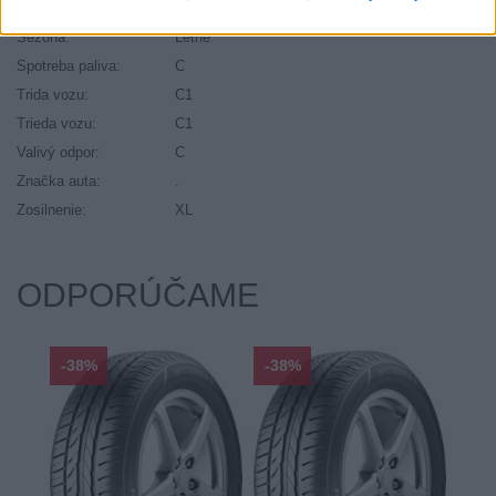
Ráfik:
R16
Sezóna:
Letné
Spotreba paliva:
C
Trida vozu:
C1
Trieda vozu:
C1
Valivý odpor:
C
Značka auta:
.
Zosilnenie:
XL
ODPORÚČAME
-38%
-38%
-48