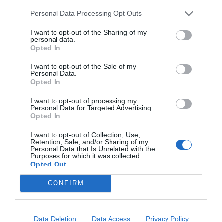
Hmotnosť:
10 kg
Personal Data Processing Opt Outs
Šírka:
215 cm
I want to opt-out of the Sharing of my
Výška:
60 cm
personal data.
Brzdiaca vzdialenosť:
B
Opted In
Druh pneumatiky:
Standardní
I want to opt-out of the Sale of my
Duša:
TL
Personal Data.
Opted In
EU smernica:
1222/2009
Hlučnosť:
71
I want to opt-out of processing my
Personal Data for Targeted Advertising.
Hlučnosť typ:
2
Opted In
Index:
H
I want to opt-out of Collection, Use,
Index kg:
99 (775kg)
Retention, Sale, and/or Sharing of my
Personal Data that Is Unrelated with the
Konštrukcia:
Radiální
Purposes for which it was collected.
Objem:
74.45
Opted Out
Palce:
16
CONFIRM
Počet v balení:
2
Priľnavosť na mokru:
B
Profil:
60
Data Deletion
Data Access
Privacy Policy