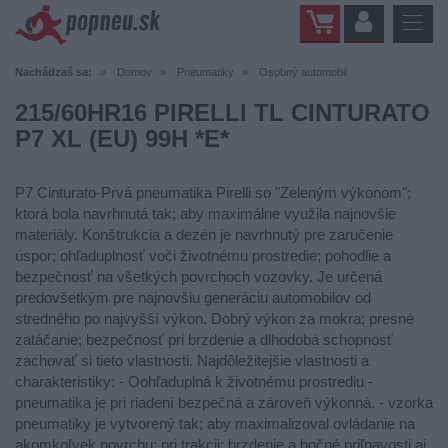
Nachádzaš sa:
Domov
Pneumatiky
Osobný automobil
215/60HR16 PIRELLI TL CINTURATO
P7 XL (EU) 99H *E*
P7 Cinturato-Prvá pneumatika Pirelli so "Zeleným výkonom";
ktorá bola navrhnutá tak; aby maximálne využila najnovšie
materiály. Konštrukcia a dezén je navrhnutý pre zaručenie
úspor; ohľaduplnosť voči životnému prostredie; pohodlie a
bezpečnosť na všetkých povrchoch vozovky. Je určená
predovšetkým pre najnovšiu generáciu automobilov od
stredného po najvyšší výkon. Dobrý výkon za mokra; presné
zatáčanie; bezpečnosť pri brzdenie a dlhodobá schopnosť
zachovať si tieto vlastnosti. Najdôležitejšie vlastnosti a
charakteristiky: - Oohľaduplná k životnému prostrediu -
pneumatika je pri riadení bezpečná a zároveň výkonná. - vzorka
pneumatiky je vytvorený tak; aby maximalizoval ovládanie na
akomkoľvek povrchu; pri trakcii; brzdenie a bočné priľnavosti aj