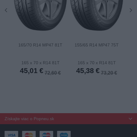
165/70 R14 MP47 81T
155/65 R14 MP47 75T
175
165 x 70 x R14 81T
165 x 70 x R14 81T
1
45,01 €
45,38 €
4
72,60 €
73,20 €
Získajte viac o Popneu.sk