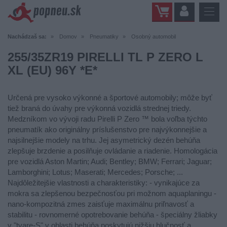
Nachádzaš sa:
Domov
Pneumatiky
Osobný automobil
255/35ZR19 PIRELLI TL P ZERO L
XL (EU) 96Y *E*
Určená pre vysoko výkonné a športové automobily; môže byť
tiež braná do úvahy pre výkonná vozidlá strednej triedy.
Medzníkom vo vývoji radu Pirelli P Zero ™ bola voľba týchto
pneumatík ako originálny príslušenstvo pre najvýkonnejšie a
najsilnejšie modely na trhu. Jej asymetrický dezén behúňa
zlepšuje brzdenie a posilňuje ovládanie a riadenie. Homologácia
pre vozidlá Aston Martin; Audi; Bentley; BMW; Ferrari; Jaguar;
Lamborghini; Lotus; Maserati; Mercedes; Porsche; ...
Najdôležitejšie vlastnosti a charakteristiky: - vynikajúce za
mokra sa zlepšenou bezpečnosťou pri možnom aquaplaningu -
nano-kompozitná zmes zaisťuje maximálnu priľnavosť a
stabilitu - rovnomerné opotrebovanie behúňa - špeciálny žliabky
v "tvare-S" v oblasti behúňa poskytujú nižšiu hlučnosť a