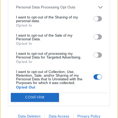
Hmotnosť:
11 kg
Personal Data Processing Opt Outs
Šírka:
255 cm
I want to opt-out of the Sharing of my
Výška:
35 cm
personal data.
Brzdiaca vzdialenosť:
A
Opted In
Druh pneumatiky:
Standardní
I want to opt-out of the Sale of my
Duša:
TL
Personal Data.
Opted In
EU smernica:
1222/2009
Hlučnosť:
73
I want to opt-out of processing my
Personal Data for Targeted Advertising.
Hlučnosť typ:
2
Opted In
Index:
Y
I want to opt-out of Collection, Use,
Index kg:
96 (710kg)
Retention, Sale, and/or Sharing of my
Personal Data that Is Unrelated with the
Konštrukcia:
Radiální
Purposes for which it was collected.
Objem:
87.49
Opted Out
Palce:
19
CONFIRM
Počet v balení:
2
Priľnavosť na mokru:
A
Profil:
35
Data Deletion
Data Access
Privacy Policy