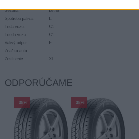
Ráfik:
R19
Sezóna:
Letné
Spotreba paliva:
E
Trida vozu:
C1
Trieda vozu:
C1
Valivý odpor:
E
Značka auta:
.
Zosilnenie:
XL
ODPORÚČAME
-38%
-38%
-48