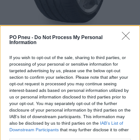
PO Pneu -
Do Not Process My Personal
Information
If you wish to opt-out of the sale, sharing to third parties, or
processing of your personal or sensitive information for
targeted advertising by us, please use the below opt-out
section to confirm your selection. Please note that after your
319,50 €
opt-out request is processed you may continue seeing
interest-based ads based on personal information utilized by
us or personal information disclosed to third parties prior to
-
+
your opt-out. You may separately opt-out of the further
disclosure of your personal information by third parties on the
IAB’s list of downstream participants. This information may
Séria/Značka:
Pirelli
also be disclosed by us to third parties on the
IAB’s List of
Kód:
8019227199727
Downstream Participants
that may further disclose it to other
third parties.
Záruka:
24 mesiacov