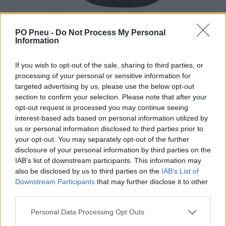
PO Pneu -
Do Not Process My Personal
Information
If you wish to opt-out of the sale, sharing to third parties, or
processing of your personal or sensitive information for
targeted advertising by us, please use the below opt-out
109,87 €
196,19 €
section to confirm your selection. Please note that after your
opt-out request is processed you may continue seeing
-
+
interest-based ads based on personal information utilized by
us or personal information disclosed to third parties prior to
your opt-out. You may separately opt-out of the further
disclosure of your personal information by third parties on the
Séria/Značka:
Hankook
IAB’s list of downstream participants. This information may
Kód:
8808563285351
also be disclosed by us to third parties on the
IAB’s List of
Záruka:
24 mesiacov
Downstream Participants
that may further disclose it to other
Hmotnosť:
9 kg
third parties.
Šírka:
215 cm
Personal Data Processing Opt Outs
Výška:
50 cm