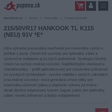
Nachádzaš sa:
Domov
Pneumatiky
Osobný automobil
215/50VR17 HANKOOK TL K115
(NEU) 91V *E*
Ultra výkonná pneumatika navrhnutá pre maximálny výkon a
pôžitok z jazdy. Dezén bol vyvinutý pre optimálny záber a
výnimočné ovládanie aj za zlých podmienok. Vynikajúci brzdný
výkon na suchej i mokrej vozovke. Najdôležitejšie vlastnosti a
charakteristiky: - profil optimalizovaný pre maximálnu priľnavosť
vo vysokých rýchlostiach - vysoká stabilita v ostrých zákrutách
a na mokrej vozovke - nová generácia zmesi siliky pre
maximálnu účinnosť paliva a zlepšenie výkonu za mokra -
dizajn dezénu inšpirovaný tvarom Jaguar zubov pre optimálny
záber; skvelú priľnavosť a lepšiu ovládateľnosť.