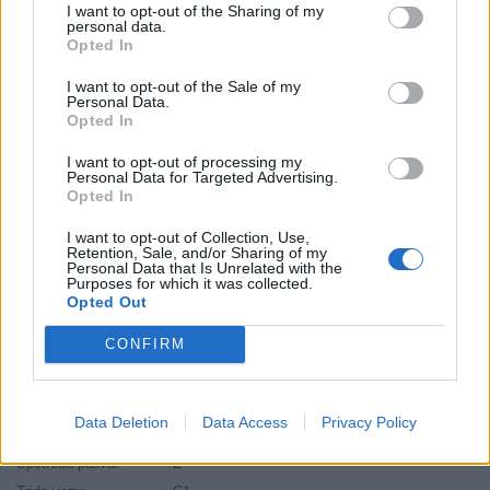
Brzdiaca vzdialenosť:
C
I want to opt-out of the Sharing of my
personal data.
Druh pneumatiky:
Standardní
Opted In
Duša:
TL
I want to opt-out of the Sale of my
EU smernica:
1222/2009
Personal Data.
Opted In
Hlučnosť:
71
Hlučnosť typ:
2
I want to opt-out of processing my
Personal Data for Targeted Advertising.
Index:
V
Opted In
Index kg:
91 (615kg)
Konštrukcia:
Radiální
I want to opt-out of Collection, Use,
Retention, Sale, and/or Sharing of my
Objem:
111.00
Personal Data that Is Unrelated with the
Purposes for which it was collected.
Palce:
17
Opted Out
Počet v balení:
2
CONFIRM
Priľnavosť na mokru:
C
Profil:
50
Ráfik:
R17
Data Deletion
Data Access
Privacy Policy
Sezóna:
Letné
Spotreba paliva:
E