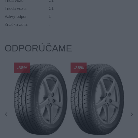
Trida vozu:
C1
Trieda vozu:
C1
Valivý odpor:
E
Značka auta:
.
ODPORÚČAME
-38%
-38%
-48