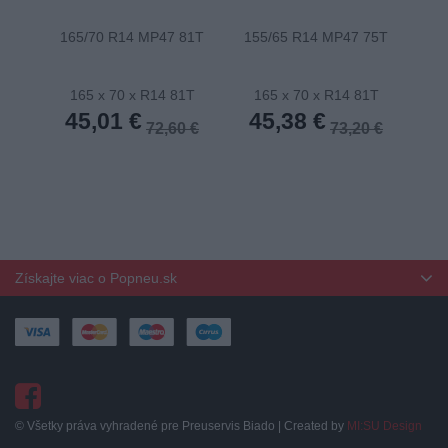
165/70 R14 MP47 81T
155/65 R14 MP47 75T
175
165 x 70 x R14 81T
165 x 70 x R14 81T
1
45,01 €
45,38 €
4
72,60 €
73,20 €
Získajte viac o Popneu.sk
© Všetky práva vyhradené pre Preuservis Biado | Created by
MI:SU Design