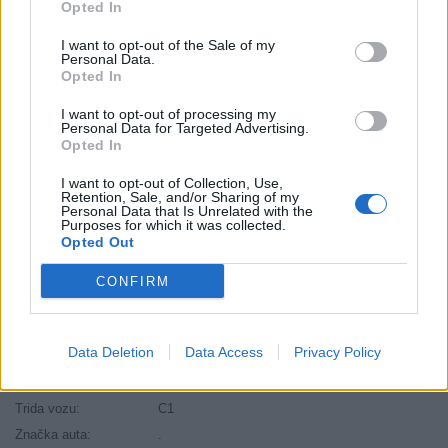
Opted In
Šírka:
285 cm
Druh pneumatiky:
Standardní
I want to opt-out of the Sale of my
Personal Data.
Duša:
TL
Opted In
EU smernica:
1222/2009
I want to opt-out of processing my
Hlučnosť:
73
Personal Data for Targeted Advertising.
Opted In
Hlučnosť typ:
2
Index:
W
I want to opt-out of Collection, Use,
Retention, Sale, and/or Sharing of my
Index kg:
104 (900kg)
Personal Data that Is Unrelated with the
Purposes for which it was collected.
Konštrukcia:
Radiální
Opted Out
Objem:
138.00
Priľnavosť na mokru:
C
CONFIRM
Profil:
35
Ráfik:
R20
Data Deletion
Data Access
Privacy Policy
Sezóna:
Zimné
Spotreba paliva:
C
Trida vozu:
C1
Značka auta:
.