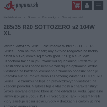
Nachádzaš sa:
Domov
Pneumatiky
Osobný automobil
285/35 R20 SOTTOZERO s2 104W
XL
Winter Sottozero Serie II Pneumatika Winter SOTTOZERO
Series II bola navrhnutá tak; aby aktívne reagovala na mokrý
asfalt a nízkej vonkajšej teploty (pod 7 ° C); a s veľkým
úspechom tak čelia javu zvanému aquaplaning. Predstavuje
všestranné a bezpečné riešenie zaisťujúca optimálne jazdné
vlastnosti za každého jesenného a zimného počasia: nech je
vozovka suchá; mokrá alebo zasnežená; Winter SOTTOZERO
Series II je zárukou najlepších prevádzkových vlastností na
každom povrchu. Najdôležitejšie vlastnosti a charakteristiky:
Široké lisované drážky; ktoré účinne odvádzajú vodu. Špeciálne
jamky izolujúce vodu (HST - Hydro Static Tank) - patent Pirelli;
ktorý zaisťuje lepšiu izoláciu vody v drážkach s cieľom účinne
znižovať aquaplaning.