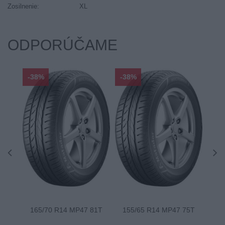
Zosilnenie:
XL
ODPORÚČAME
-38%
-38%
-48
165/70 R14 MP47 81T
155/65 R14 MP47 75T
175