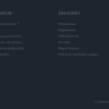
MÁCIE
ZÁKAZNÍCI
dnať tovar ?
Prihlásenie
a
Registrácia
né podmienky
Veľkoobchod
nie od zmluvy
Kontakt
čné podmienky
Mapa stránky
platby
Ochrana osobných údajov
© Všetky p