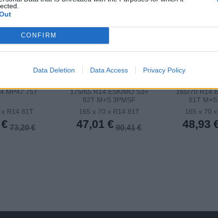
lected.
Out
CONFIRM
Data Deletion
Data Access
Privacy Policy
14 MP47 75T
175/65 R14 ESKIMO S3+
165/70 R14 
82T M+S 3PMSF
81T M+S
 x R14 81T
165 x 70 x R14 81T
165 x 70 
 €
47,01 €
48,93 
73,20 €
90,41 €