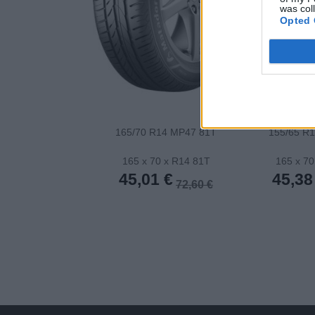
was col
Opted 
165/70 R14 MP47 81T
155/65 R
165 x 70 x R14 81T
165 x 70
45,01 €
45,38
72,60 €