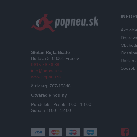
INFOR
Ako obje
Doprav
Obchod
Štefan Rejta Biado
Odstúpe
Bottova 3, 08001 Prešov
Reklama
0915 89 86 88
Spôsob 
info@popneu.sk
www.popneu.sk
č.živ.reg.:707-15848
Otváracie hodiny
Pondelok - Piatok: 8:00 - 18:00
Sobota: 8:00 - 12:00