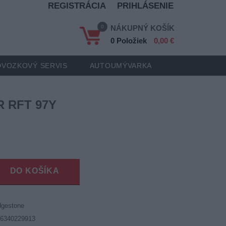
REGISTRÁCIA
PRIHLÁSENIE
0
NÁKUPNÝ KOŠÍK
0 Položiek
0,00 €
VOZKOVÝ SERVIS
AUTOUMÝVARKA
R RFT 97Y
DO KOŠÍKA
dgestone
86340229913