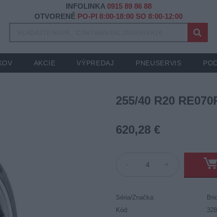
INFOLINKA
0915 89 86 88
OTVORENÉ
PO-PI 8:00-18:00 SO 8:00-12:00
KOV
AKCIE
VÝPREDAJ
PNEUSERVIS
POD
255/40 R20 RE070
620,28 €
-
+
Séria/Značka:
Bri
Kód:
32