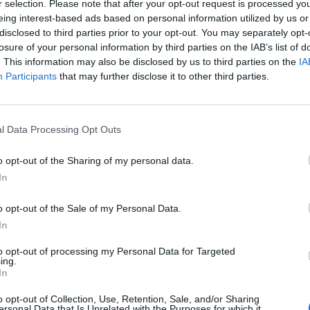
r selection. Please note that after your opt-out request is processed y
Spotreba paliva:
F
eing interest-based ads based on personal information utilized by us or
Trida vozu:
.
disclosed to third parties prior to your opt-out. You may separately opt-
Značka auta:
.
losure of your personal information by third parties on the IAB’s list of
Zosilnenie:
.
. This information may also be disclosed by us to third parties on the
IA
Participants
that may further disclose it to other third parties.
l Data Processing Opt Outs
o opt-out of the Sharing of my personal data.
In
o opt-out of the Sale of my Personal Data.
-48%
-48%
In
to opt-out of processing my Personal Data for Targeted
ing.
In
o opt-out of Collection, Use, Retention, Sale, and/or Sharing
ersonal Data that Is Unrelated with the Purposes for which it