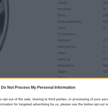
Záruka:
24 
Hmotnosť:
16.
Šírka:
25
Druh pneumatiky:
Run
Duša:
TL
EU smernica:
.
Hlučnosť:
72
Hlučnosť typ:
2
Index:
Y
Index kg:
97 
Konštrukcia:
Rad
Objem:
125
Plátna:
.
Priľnavosť na mokru:
C
-
Do Not Process My Personal Information
Profil:
40
Ráfik:
R2
to opt-out of the sale, sharing to third parties, or processing of your per
Sezóna:
Let
formation for targeted advertising by us, please use the below opt-out s