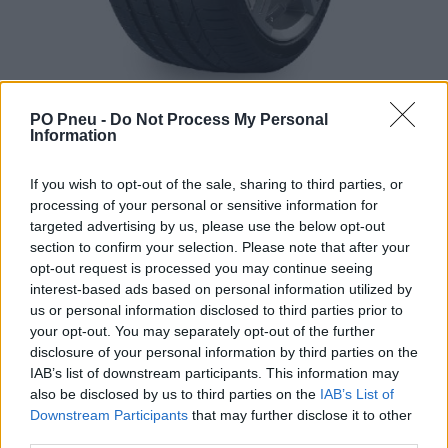
PO Pneu -
Do Not Process My Personal
Information
If you wish to opt-out of the sale, sharing to third parties, or
processing of your personal or sensitive information for
targeted advertising by us, please use the below opt-out
section to confirm your selection. Please note that after your
645,00 €
opt-out request is processed you may continue seeing
interest-based ads based on personal information utilized by
us or personal information disclosed to third parties prior to
-
+
your opt-out. You may separately opt-out of the further
disclosure of your personal information by third parties on the
IAB’s list of downstream participants. This information may
Séria/Značka:
Pirelli
also be disclosed by us to third parties on the
IAB’s List of
Kód:
8019227182668
Downstream Participants
that may further disclose it to other
third parties.
Záruka:
24 mesiacov