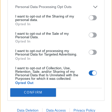
Hmotnosť:
13 kg
Personal Data Processing Opt Outs
Šírka:
245 cm
I want to opt-out of the Sharing of my
Výška:
35 cm
personal data.
Brzdiaca vzdialenosť:
B
Opted In
Druh pneumatiky:
Run Flat
I want to opt-out of the Sale of my
Duša:
TL
Personal Data.
Opted In
EU smernica:
1222/2009
Hlučnosť:
72
I want to opt-out of processing my
Personal Data for Targeted Advertising.
Hlučnosť typ:
2
Opted In
Index:
Y
I want to opt-out of Collection, Use,
Index kg:
96 (710kg)
Retention, Sale, and/or Sharing of my
Personal Data that Is Unrelated with the
Konštrukcia:
Radiální
Purposes for which it was collected.
Objem:
95.42
Opted Out
Palce:
21
CONFIRM
Počet v balení:
2
Priľnavosť na mokru:
B
Profil:
35
Data Deletion
Data Access
Privacy Policy