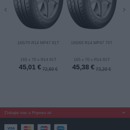
165/70 R14 MP47 81T
155/65 R14 MP47 75T
175
165 x 70 x R14 81T
165 x 70 x R14 81T
1
45,01 €
45,38 €
4
72,60 €
73,20 €
Získajte viac o Popneu.sk