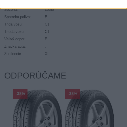
Ráfik:
R21
Sezóna:
Letné
Spotreba paliva:
E
Trida vozu:
C1
Trieda vozu:
C1
Valivý odpor:
E
Značka auta:
.
Zosilnenie:
XL
ODPORÚČAME
-38%
-38%
-48