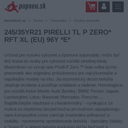
Nachádzaš sa:
Domov
Pneumatiky
Osobný automobil
245/35YR21 PIRELLI TL P ZERO*
RFT XL (EU) 96Y *E*
Určená pre vysoko výkonné a športové automobily; môže byť
tiež braná do úvahy pre výkonná vozidlá strednej triedy.
Medzníkom vo vývoji radu Pirelli P Zero ™ bola voľba týchto
pneumatík ako originálny príslušenstvo pre najvýkonnejšie a
najsilnejšie modely na trhu. Jej asymetrický dezén behúňa
zlepšuje brzdenie a posilňuje ovládanie a riadenie. Homologácia
pre vozidlá Aston Martin; Audi; Bentley; BMW; Ferrari; Jaguar;
Lamborghini; Lotus; Maserati; Mercedes; Porsche; ...
Najdôležitejšie vlastnosti a charakteristiky: - vynikajúce za
mokra sa zlepšenou bezpečnosťou pri možnom aquaplaningu -
nano-kompozitná zmes zaisťuje maximálnu priľnavosť a
stabilitu - rovnomerné opotrebovanie behúňa - špeciálny žliabky
v "tvare-S" v oblasti behúňa poskytujú nižšiu hlučnosť a