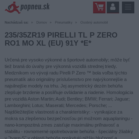
Nachádzaš sa:
Domov
Pneumatiky
Osobný automobil
235/35ZR19 PIRELLI TL P ZERO
RO1 MO XL (EU) 91Y *E*
Určená pre vysoko výkonné a športové automobily; môže byť
tiež braná do úvahy pre výkonná vozidlá strednej triedy.
Medzníkom vo vývoji radu Pirelli P Zero ™ bola voľba týchto
pneumatík ako originálny príslušenstvo pre najvýkonnejšie a
najsilnejšie modely na trhu. Jej asymetrický dezén behúňa
zlepšuje brzdenie a posilňuje ovládanie a riadenie. Homologácia
pre vozidlá Aston Martin; Audi; Bentley; BMW; Ferrari; Jaguar;
Lamborghini; Lotus; Maserati; Mercedes; Porsche; ...
Najdôležitejšie vlastnosti a charakteristiky: - vynikajúce za
mokra sa zlepšenou bezpečnosťou pri možnom aquaplaningu -
nano-kompozitná zmes zaisťuje maximálnu priľnavosť a
stabilitu - rovnomerné opotrebovanie behúňa - špeciálny žliabky
v "tvare-S" v oblasti behúňa poskytujú nižšiu hlučnosť a