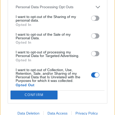
Hmotnosť:
9 kg
Personal Data Processing Opt Outs
Šírka:
235 cm
I want to opt-out of the Sharing of my
Výška:
35 cm
personal data.
Brzdiaca vzdialenosť:
A
Opted In
Druh pneumatiky:
Standardní
I want to opt-out of the Sale of my
Duša:
TL
Personal Data.
Opted In
EU smernica:
1222/2009
Hlučnosť:
72
I want to opt-out of processing my
Personal Data for Targeted Advertising.
Hlučnosť typ:
2
Opted In
Index:
Y
I want to opt-out of Collection, Use,
Index kg:
91 (615kg)
Retention, Sale, and/or Sharing of my
Personal Data that Is Unrelated with the
Konštrukcia:
Radiální
Purposes for which it was collected.
Objem:
77.25
Opted Out
Palce:
19
CONFIRM
Počet v balení:
2
Priľnavosť na mokru:
A
Profil:
35
Data Deletion
Data Access
Privacy Policy