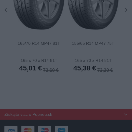
165/70 R14 MP47 81T
155/65 R14 MP47 75T
175
165 x 70 x R14 81T
165 x 70 x R14 81T
1
45,01 €
45,38 €
4
72,60 €
73,20 €
Získajte viac o Popneu.sk