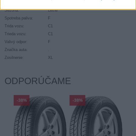
Ráfik:
R19
Sezóna:
Letné
Spotreba paliva:
F
Trida vozu:
C1
Trieda vozu:
C1
Valivý odpor:
F
Značka auta:
.
Zosilnenie:
XL
ODPORÚČAME
-38%
-38%
-48