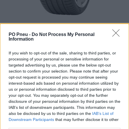
PO Pneu -
Do Not Process My Personal
Information
If you wish to opt-out of the sale, sharing to third parties, or
processing of your personal or sensitive information for
targeted advertising by us, please use the below opt-out
section to confirm your selection. Please note that after your
252,00 €
opt-out request is processed you may continue seeing
interest-based ads based on personal information utilized by
us or personal information disclosed to third parties prior to
-
+
your opt-out. You may separately opt-out of the further
disclosure of your personal information by third parties on the
IAB’s list of downstream participants. This information may
Séria/Značka:
Pirelli
also be disclosed by us to third parties on the
IAB’s List of
Kód:
8019227191363
Downstream Participants
that may further disclose it to other
third parties.
Záruka:
24 mesiacov