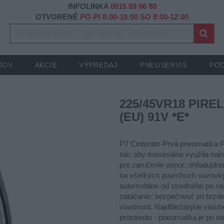
INFOLINKA
0915 89 86 88
OTVORENÉ
PO-PI 8:00-18:00 SO 8:00-12:00
KOV
AKCIE
VÝPREDAJ
PNEUSERVIS
POD
225/45VR18 PIRE
(EU) 91V *E*
P7 Cinturato-Prvá pneumatika P
tak; aby maximálne využila najn
pre zaručenie úspor; ohľaduplno
na všetkých povrchoch vozovky
automobilov od stredného po n
zatáčanie; bezpečnosť pri brzde
vlastnosti. Najdôležitejšie vlas
prostrediu - pneumatika je pri 