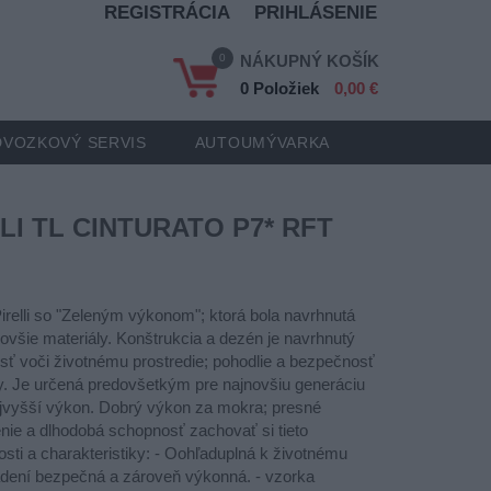
REGISTRÁCIA
PRIHLÁSENIE
0
NÁKUPNÝ KOŠÍK
0 Položiek
0,00 €
VOZKOVÝ SERVIS
AUTOUMÝVARKA
LLI TL CINTURATO P7* RFT
irelli so "Zeleným výkonom"; ktorá bola navrhnutá
ovšie materiály. Konštrukcia a dezén je navrhnutý
sť voči životnému prostredie; pohodlie a bezpečnosť
. Je určená predovšetkým pre najnovšiu generáciu
ajvyšší výkon. Dobrý výkon za mokra; presné
nie a dlhodobá schopnosť zachovať si tieto
tnosti a charakteristiky: - Oohľaduplná k životnému
riadení bezpečná a zároveň výkonná. - vzorka