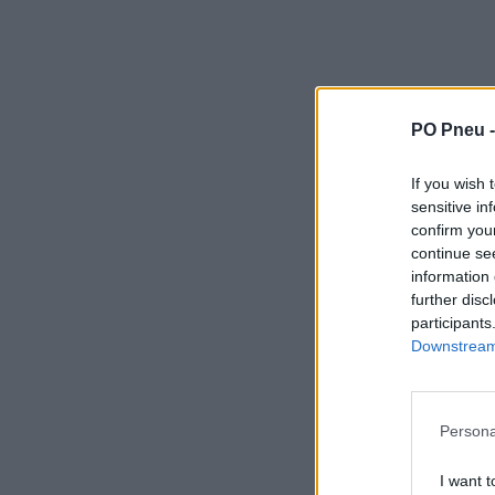
PO Pneu 
If you wish 
sensitive in
confirm you
continue se
information 
further disc
participants
Downstream 
Persona
I want t