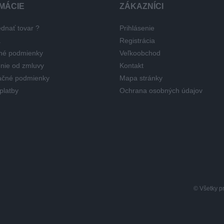
MÁCIE
ZÁKAZNÍCI
dnať tovar ?
Prihlásenie
a
Registrácia
né podmienky
Veľkoobchod
nie od zmluvy
Kontakt
čné podmienky
Mapa stránky
platby
Ochrana osobných údajov
© Všetky p