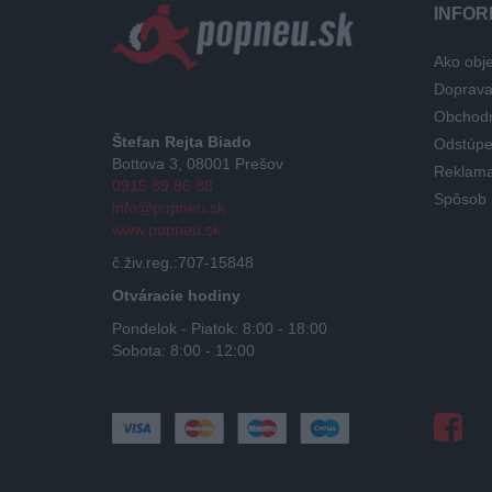
INFOR
Ako obje
Doprav
Obchod
Štefan Rejta Biado
Odstúpe
Bottova 3, 08001 Prešov
Reklama
0915 89 86 88
Spôsob 
info@popneu.sk
www.popneu.sk
č.živ.reg.:707-15848
Otváracie hodiny
Pondelok - Piatok: 8:00 - 18:00
Sobota: 8:00 - 12:00