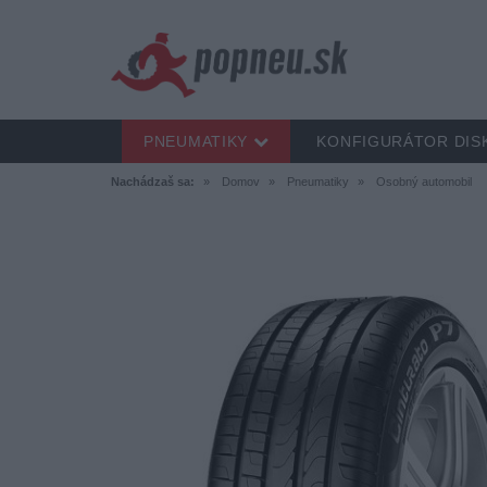
PNEUMATIKY
KONFIGURÁTOR DIS
Nachádzaš sa:
Domov
Pneumatiky
Osobný automobil