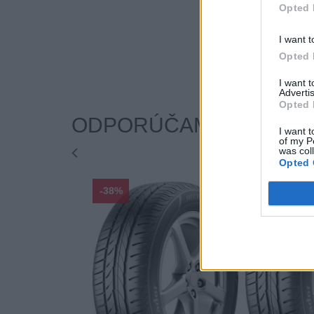
Opted 
I want t
Opted 
I want 
Advertis
Opted 
ODPORÚČAME
I want t
of my P
was col
Opted 
-38%
-38%