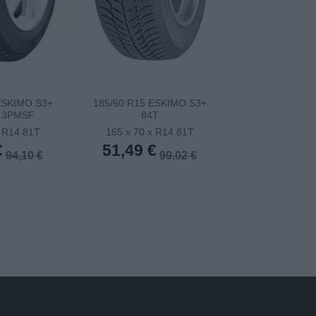
ESKIMO S3+
185/60 R15 ESKIMO S3+
185/65TR15 
 3PMSF
84T
ESKIMO S3+ (E
x R14 81T
165 x 70 x R14 81T
165 x 70 x 
€
51,49 €
51,81 €
94,10 €
99,02 €