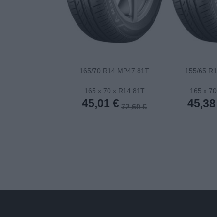
165/70 R14 MP47 81T
155/65 R
165 x 70 x R14 81T
165 x 70
45,01 €
45,38
72,60 €