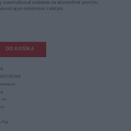
by maximalizoval ovládanie na akomkoľvek povrchu;
ľnavosti aj pri extrémnom zatáčaní.
DO KOŠÍKA
lli
19227187304
mesiacov
kg
5 cm
 cm
 Flat