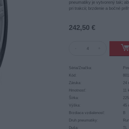
pneumatiky je vytvorený tak; a
pri trakcii; brzdenie a bočné pri
242,50 €
-
+
Séria/Značka:
Pire
Kód:
80
Záruka:
24 
Hmotnosť:
11 
Šírka:
22
Výška:
45
Brzdiaca vzdialenosť:
B
Druh pneumatiky:
Run
Duša:
TL