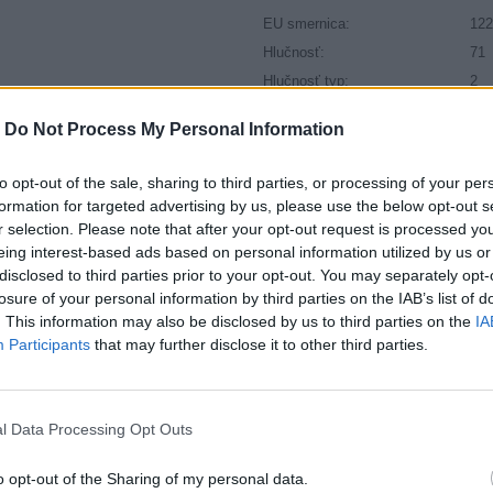
EU smernica:
122
Hlučnosť:
71
Hlučnosť typ:
2
Index:
V
-
Do Not Process My Personal Information
Index kg:
91 
Konštrukcia:
Rad
to opt-out of the sale, sharing to third parties, or processing of your per
Objem:
76.
formation for targeted advertising by us, please use the below opt-out s
Palce:
18
r selection. Please note that after your opt-out request is processed y
eing interest-based ads based on personal information utilized by us or
Počet v balení:
2
disclosed to third parties prior to your opt-out. You may separately opt-
Priľnavosť na mokru:
B
losure of your personal information by third parties on the IAB’s list of
Profil:
45
. This information may also be disclosed by us to third parties on the
IA
Ráfik:
R1
Participants
that may further disclose it to other third parties.
Sezóna:
Let
Spotreba paliva:
E
Trida vozu:
C1
l Data Processing Opt Outs
Trieda vozu:
C1
o opt-out of the Sharing of my personal data.
Valivý odpor:
E