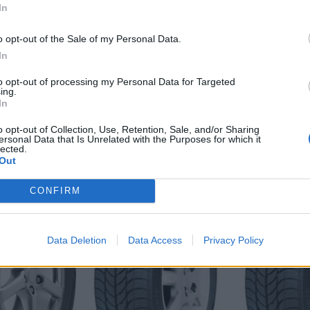
In
Značka auta:
.
Zosilnenie:
.
o opt-out of the Sale of my Personal Data.
In
to opt-out of processing my Personal Data for Targeted
ing.
In
o opt-out of Collection, Use, Retention, Sale, and/or Sharing
ersonal Data that Is Unrelated with the Purposes for which it
lected.
Out
-48%
-48%
CONFIRM
Data Deletion
Data Access
Privacy Policy