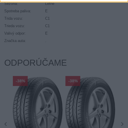
Sezóna:
Letné
Spotreba paliva:
E
Trida vozu:
C1
Trieda vozu:
C1
Valivý odpor:
E
Značka auta:
.
ODPORÚČAME
-38%
-38%
-48