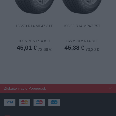
165/70 R14 MP47 81T
155/65 R14 MP47 75T
175
165 x 70 x R14 81T
165 x 70 x R14 81T
1
45,01 €
45,38 €
4
72,60 €
73,20 €
Získajte viac o Popneu.sk