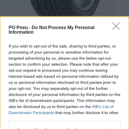
PO Pneu -
Do Not Process My Personal
Information
If you wish to opt-out of the sale, sharing to third parties, or
processing of your personal or sensitive information for
targeted advertising by us, please use the below opt-out
section to confirm your selection. Please note that after your
256,39 €
466,17 €
opt-out request is processed you may continue seeing
interest-based ads based on personal information utilized by
us or personal information disclosed to third parties prior to
-
+
your opt-out. You may separately opt-out of the further
disclosure of your personal information by third parties on the
IAB’s list of downstream participants. This information may
Séria/Značka:
Goodyear
also be disclosed by us to third parties on the
IAB’s List of
Kód:
5452000750853
Downstream Participants
that may further disclose it to other
third parties.
Záruka:
24 mesiacov
Hmotnosť:
14 kg