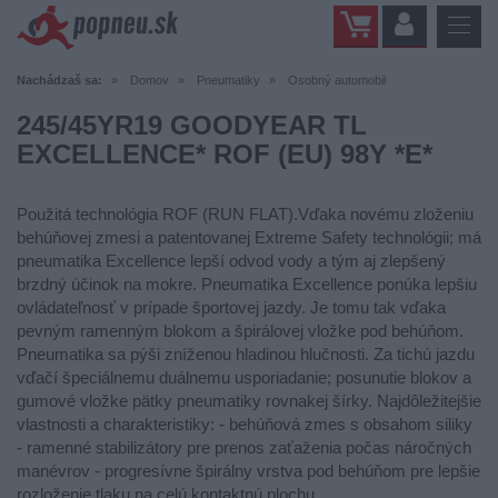
Nachádzaš sa:
Domov
Pneumatiky
Osobný automobil
245/45YR19 GOODYEAR TL
EXCELLENCE* ROF (EU) 98Y *E*
Použitá technológia ROF (RUN FLAT).Vďaka novému zloženiu
behúňovej zmesi a patentovanej Extreme Safety technológii; má
pneumatika Excellence lepší odvod vody a tým aj zlepšený
brzdný účinok na mokre. Pneumatika Excellence ponúka lepšiu
ovládateľnosť v prípade športovej jazdy. Je tomu tak vďaka
pevným ramenným blokom a špirálovej vložke pod behúňom.
Pneumatika sa pýši zníženou hladinou hlučnosti. Za tichú jazdu
vďačí špeciálnemu duálnemu usporiadanie; posunutie blokov a
gumové vložke pätky pneumatiky rovnakej šírky. Najdôležitejšie
vlastnosti a charakteristiky: - behúňová zmes s obsahom siliky
- ramenné stabilizátory pre prenos zaťaženia počas náročných
manévrov - progresívne špirálny vrstva pod behúňom pre lepšie
rozloženie tlaku na celú kontaktnú plochu