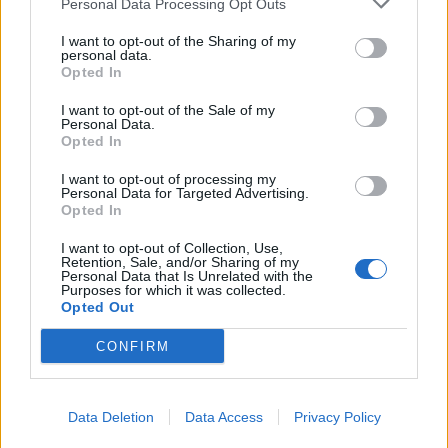
Personal Data Processing Opt Outs
Šírka:
245 cm
I want to opt-out of the Sharing of my
Výška:
45 cm
personal data.
Brzdiaca vzdialenosť:
C
Opted In
Druh pneumatiky:
Run Flat
I want to opt-out of the Sale of my
Duša:
TL
Personal Data.
Opted In
EU smernica:
1222/2009
Hlučnosť:
70
I want to opt-out of processing my
Personal Data for Targeted Advertising.
Hlučnosť typ:
2
Opted In
Index:
Y
I want to opt-out of Collection, Use,
Index kg:
98 (750kg)
Retention, Sale, and/or Sharing of my
Personal Data that Is Unrelated with the
Konštrukcia:
Radiální
Purposes for which it was collected.
Objem:
95.18
Opted Out
Palce:
19
CONFIRM
Počet v balení:
2
Priľnavosť na mokru:
C
Profil:
45
Data Deletion
Data Access
Privacy Policy
Ráfik:
R19