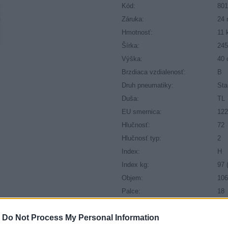
Kód:
80
Záruka:
24 
Hmotnosť:
11 
Šírka:
24
Výška:
40
Brzdiaca vzdialenosť:
B
Druh pneumatiky:
Sta
Duša:
TL
EU smernica:
122
Hlučnosť:
72
Hlučnosť typ:
2
Index:
H
Index kg:
97 
Objem:
106
Palce:
18
Počet v balení:
2
-
Do Not Process My Personal Information
Priľnavosť na mokru:
B