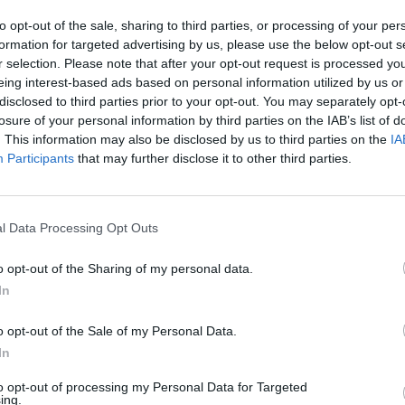
Profil:
40
to opt-out of the sale, sharing to third parties, or processing of your per
Ráfik:
R1
formation for targeted advertising by us, please use the below opt-out s
Sezóna:
Zi
r selection. Please note that after your opt-out request is processed y
Spotreba paliva:
C
eing interest-based ads based on personal information utilized by us or
Trida vozu:
C1
disclosed to third parties prior to your opt-out. You may separately opt-
losure of your personal information by third parties on the IAB’s list of
Trieda vozu:
C1
. This information may also be disclosed by us to third parties on the
IA
Valivý odpor:
C
Participants
that may further disclose it to other third parties.
Značka auta:
.
Zosilnenie:
XL
l Data Processing Opt Outs
o opt-out of the Sharing of my personal data.
In
o opt-out of the Sale of my Personal Data.
In
to opt-out of processing my Personal Data for Targeted
ing.
-48%
-48%