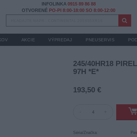
INFOLINKA
0915 89 86 88
OTVORENÉ
PO-PI 8:00-18:00 SO 8:00-12:00
KOV
AKCIE
VÝPREDAJ
PNEUSERVIS
POD
245/40HR18 PIREL
97H *E*
193,50 €
-
+
Séria/Značka:
Pire