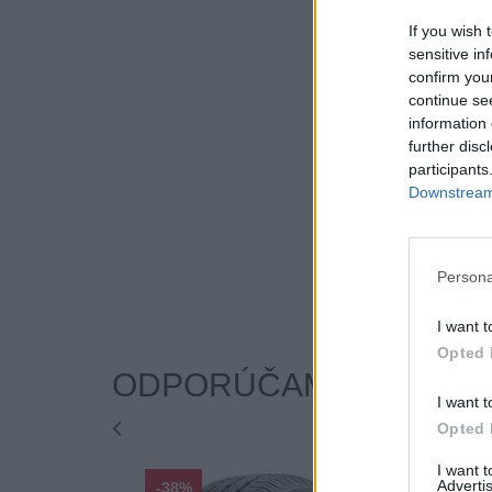
If you wish 
sensitive in
confirm you
continue se
information 
further disc
participants
Downstream 
Persona
I want t
Opted 
ODPORÚČAME
I want t
Opted 
I want 
Advertis
-38%
-38%