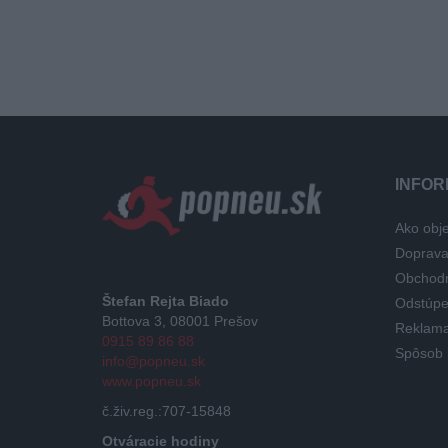
INFOR
Ako obje
Doprav
Obchod
Štefan Rejta Biado
Odstúpe
Bottova 3, 08001 Prešov
Reklama
0915 89 86 88
Spôsob 
info@popneu.sk
www.popneu.sk
č.živ.reg.:707-15848
Otváracie hodiny