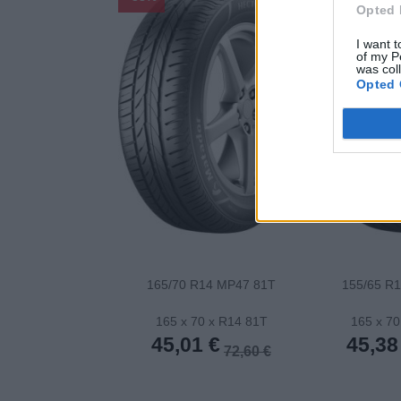
Opted 
I want t
of my P
was col
Opted 
165/70 R14 MP47 81T
155/65 R
165 x 70 x R14 81T
165 x 70
45,01 €
45,38
72,60 €