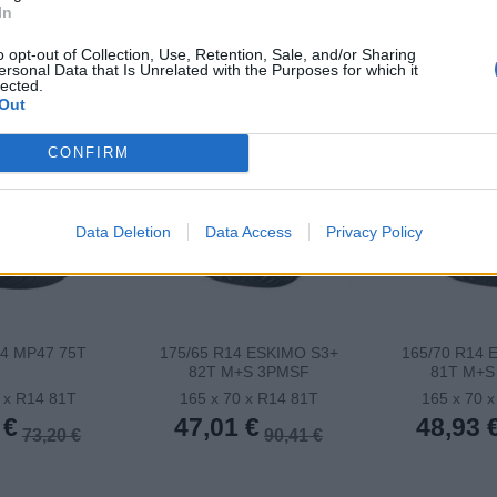
In
o opt-out of Collection, Use, Retention, Sale, and/or Sharing
ersonal Data that Is Unrelated with the Purposes for which it
lected.
Out
CONFIRM
Data Deletion
Data Access
Privacy Policy
14 MP47 75T
175/65 R14 ESKIMO S3+
165/70 R14 
82T M+S 3PMSF
81T M+S
 x R14 81T
165 x 70 x R14 81T
165 x 70 
 €
47,01 €
48,93 
73,20 €
90,41 €