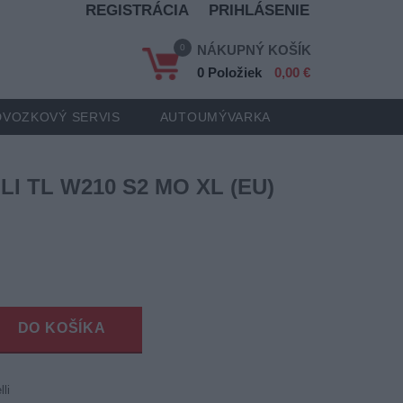
REGISTRÁCIA
PRIHLÁSENIE
0
NÁKUPNÝ KOŠÍK
0 Položiek
0,00 €
VOZKOVÝ SERVIS
AUTOUMÝVARKA
LI TL W210 S2 MO XL (EU)
DO KOŠÍKA
lli