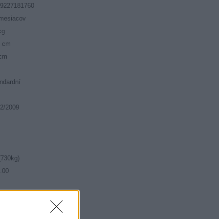
19227181760
mesiacov
kg
5 cm
 cm
ndardní
2/2009
(730kg)
.00