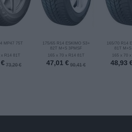
14 MP47 75T
175/65 R14 ESKIMO S3+
165/70 R14 
82T M+S 3PMSF
81T M+S
 x R14 81T
165 x 70 x R14 81T
165 x 70 
 €
47,01 €
48,93 
73,20 €
90,41 €