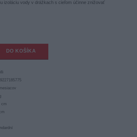
epšiu izoláciu vody v drážkach s cieľom účinne znižovať
DO KOŠÍKA
lli
19227185775
mesiacov
g
5 cm
 cm
ndardní