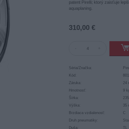
patent Pirelli; ktorý zaisťuje l
aquaplaning.
310,00 €
-
+
Séria/Značka:
Pire
Kód:
80
Záruka:
24 
Hmotnosť:
9 k
Šírka:
23
Výška:
35
Brzdiaca vzdialenosť:
C
Druh pneumatiky:
Sta
Duša:
TL