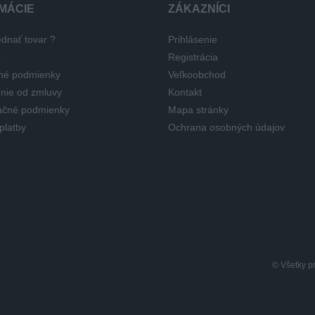
MÁCIE
ZÁKAZNÍCI
dnať tovar ?
Prihlásenie
a
Registrácia
né podmienky
Veľkoobchod
nie od zmluvy
Kontakt
čné podmienky
Mapa stránky
platby
Ochrana osobných údajov
© Všetky p