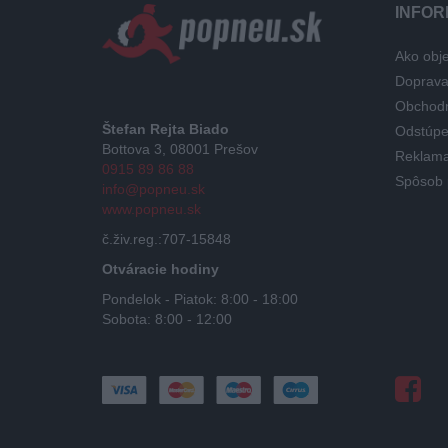
INFOR
Ako obje
Doprav
Obchod
Štefan Rejta Biado
Odstúpe
Bottova 3, 08001 Prešov
Reklama
0915 89 86 88
Spôsob 
info@popneu.sk
www.popneu.sk
č.živ.reg.:707-15848
Otváracie hodiny
Pondelok - Piatok: 8:00 - 18:00
Sobota: 8:00 - 12:00