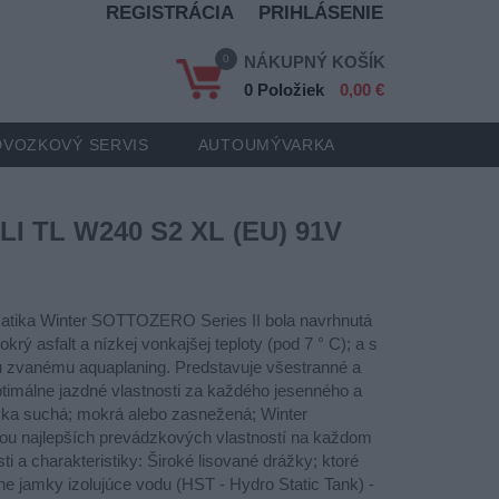
REGISTRÁCIA
PRIHLÁSENIE
0
NÁKUPNÝ KOŠÍK
0 Položiek
0,00 €
VOZKOVÝ SERVIS
AUTOUMÝVARKA
LI TL W240 S2 XL (EU) 91V
matika Winter SOTTOZERO Series II bola navrhnutá
krý asfalt a nízkej vonkajšej teploty (pod 7 ° C); a s
u zvanému aquaplaning. Predstavuje všestranné a
ptimálne jazdné vlastnosti za každého jesenného a
vka suchá; mokrá alebo zasnežená; Winter
u najlepších prevádzkových vlastností na každom
ti a charakteristiky: Široké lisované drážky; ktoré
e jamky izolujúce vodu (HST - Hydro Static Tank) -