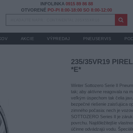
INFOLINKA
0915 89 86 88
OTVORENÉ
PO-PI 8:00-18:00 SO 8:00-12:00
KOV
AKCIE
VÝPREDAJ
PNEUSERVIS
POD
235/35VR19 PIREL
*E*
Winter Sottozero Serie II Pneu
tak; aby aktívne reagovala na mo
veľkým úspechom tak čelia jav
bezpečné riešenie zaisťujúca o
zimného počasia: nech je vozo
SOTTOZERO Series II je záruko
povrchu. Najdôležitejšie vlastnos
účinne odvádzajú vodu. Špeciáln