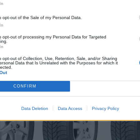
In
Značka auta:
.
Zosilnenie:
XL
o opt-out of the Sale of my Personal Data.
In
to opt-out of processing my Personal Data for Targeted
ing.
In
o opt-out of Collection, Use, Retention, Sale, and/or Sharing
ersonal Data that Is Unrelated with the Purposes for which it
lected.
Out
-48%
-48%
CONFIRM
Data Deletion
Data Access
Privacy Policy