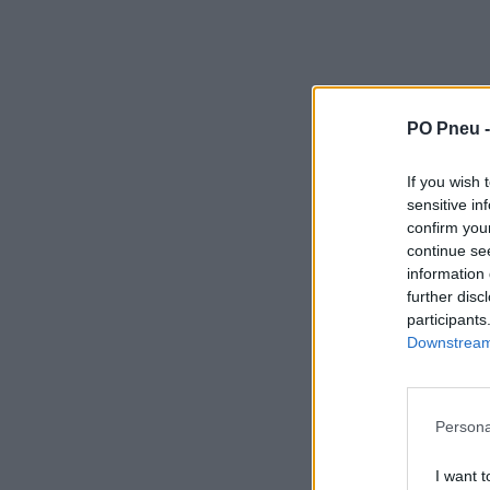
PO Pneu 
If you wish 
sensitive in
confirm you
continue se
information 
further disc
participants
Downstream 
Persona
I want t