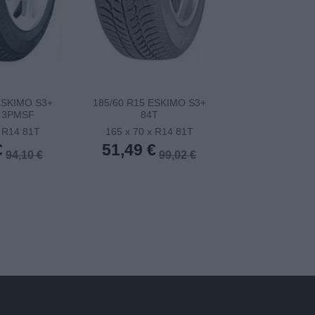
ESKIMO S3+
185/60 R15 ESKIMO S3+
185/65TR15 
 3PMSF
84T
ESKIMO S3+ (E
x R14 81T
165 x 70 x R14 81T
165 x 70 x 
€
51,49 €
51,81 €
94,10 €
99,02 €