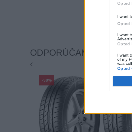
Opted 
I want t
Opted 
I want 
Advertis
Opted 
ODPORÚČAME
I want t
of my P
was col
Opted 
-38%
-38%