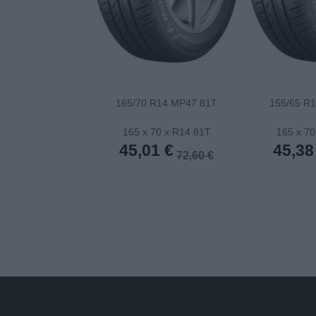
165/70 R14 MP47 81T
155/65 R
165 x 70 x R14 81T
165 x 70
45,01 €
45,38
72,60 €