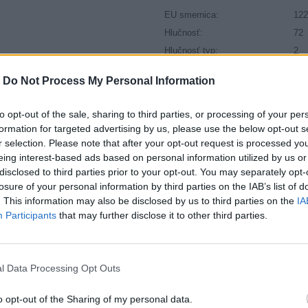
EU smernica:
122
Hlučnosť:
72
Hlučnosť typ:
2
Index:
V
-
Do Not Process My Personal Information
Index kg:
91 
Konštrukcia:
Rad
to opt-out of the sale, sharing to third parties, or processing of your per
Objem:
98.
formation for targeted advertising by us, please use the below opt-out s
Palce:
19
r selection. Please note that after your opt-out request is processed y
eing interest-based ads based on personal information utilized by us or
Počet v balení:
2
disclosed to third parties prior to your opt-out. You may separately opt-
Priľnavosť na mokru:
C
losure of your personal information by third parties on the IAB’s list of
Profil:
35
. This information may also be disclosed by us to third parties on the
IA
Ráfik:
R1
Participants
that may further disclose it to other third parties.
Sezóna:
Zi
Spotreba paliva:
C
Trida vozu:
C1
l Data Processing Opt Outs
Trieda vozu:
C1
o opt-out of the Sharing of my personal data.
Valivý odpor:
C