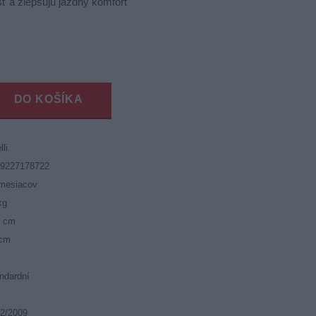
ť a zlepšujú jazdný komfort
DO KOŠÍKA
lli
19227178722
mesiacov
kg
5 cm
 cm
ndardní
2/2009