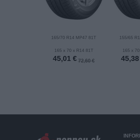
165/70 R14 MP47 81T
155/65 R
165 x 70 x R14 81T
165 x 70
45,01 €
45,38
72,60 €
INFOR