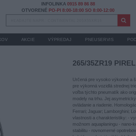
INFOLINKA
0915 89 86 88
OTVORENÉ
PO-PI 8:00-18:00 SO 8:00-12:00
KOV
AKCIE
VÝPREDAJ
PNEUSERVIS
POD
265/35ZR19 PIREL
Určená pre vysoko výkonné a šp
pre výkonná vozidlá strednej tr
voľba týchto pneumatík ako origi
modely na trhu. Jej asymetrický
ovládanie a riadenie. Homologác
Ferrari; Jaguar; Lamborghini; Lo
vlastnosti a charakteristiky: -
možnom aquaplaningu - nano-ko
stabilitu - rovnomerné opotrebov