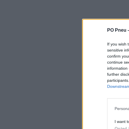
PO Pneu 
If you wish 
sensitive in
confirm you
continue se
information 
further disc
participants
Downstream 
Persona
I want t
Opted 