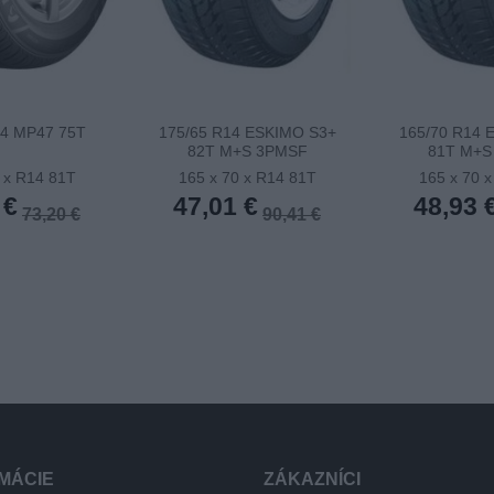
14 MP47 75T
175/65 R14 ESKIMO S3+
165/70 R14 
82T M+S 3PMSF
81T M+S
 x R14 81T
165 x 70 x R14 81T
165 x 70 
 €
47,01 €
48,93 
73,20 €
90,41 €
MÁCIE
ZÁKAZNÍCI