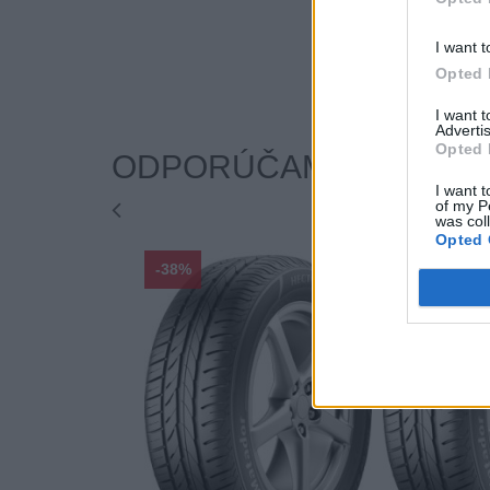
I want t
Opted 
I want 
Advertis
Opted 
ODPORÚČAME
I want t
of my P
was col
Opted 
-38%
-38%