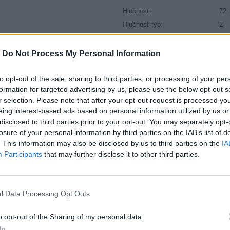
Hlučnosť:
72
Hlučnosť typ:
2
Index:
Y
Index kg:
94 
-
Do Not Process My Personal Information
Konštrukcia:
Rad
Objem:
118
to opt-out of the sale, sharing to third parties, or processing of your per
formation for targeted advertising by us, please use the below opt-out s
Palce:
19
r selection. Please note that after your opt-out request is processed y
Počet v balení:
2
eing interest-based ads based on personal information utilized by us or
Priľnavosť na mokru:
A
disclosed to third parties prior to your opt-out. You may separately opt-
Profil:
35
losure of your personal information by third parties on the IAB’s list of
. This information may also be disclosed by us to third parties on the
IA
Ráfik:
R1
Participants
that may further disclose it to other third parties.
Sezóna:
Let
Spotreba paliva:
E
Trida vozu:
C1
l Data Processing Opt Outs
Trieda vozu:
C1
Valivý odpor:
E
o opt-out of the Sharing of my personal data.
Značka auta:
.
In