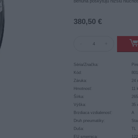
behúňa poskytujú nižšiu hlučnos
380,50 €
-
+
Séria/Značka:
Pire
Kód:
80
Záruka:
24 
Hmotnosť:
11 
Šírka:
26
Výška:
35
Brzdiaca vzdialenosť:
A
Druh pneumatiky:
Sta
Duša:
TL
EU smernica:
122