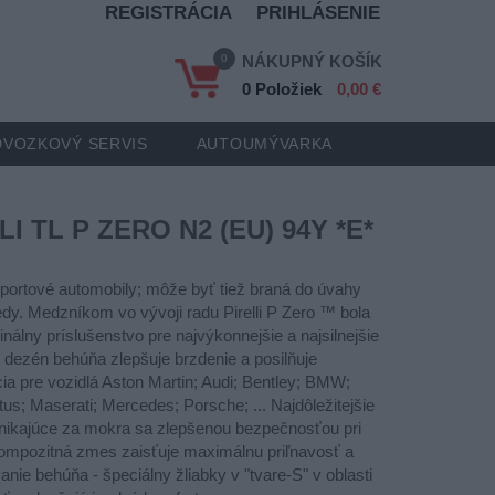
REGISTRÁCIA
PRIHLÁSENIE
0
NÁKUPNÝ KOŠÍK
0 Položiek
0,00 €
VOZKOVÝ SERVIS
AUTOUMÝVARKA
LI TL P ZERO N2 (EU) 94Y *E*
ortové automobily; môže byť tiež braná do úvahy
iedy. Medzníkom vo vývoji radu Pirelli P Zero ™ bola
nálny príslušenstvo pre najvýkonnejšie a najsilnejšie
 dezén behúňa zlepšuje brzdenie a posilňuje
ia pre vozidlá Aston Martin; Audi; Bentley; BMW;
tus; Maserati; Mercedes; Porsche; ... Najdôležitejšie
 vynikajúce za mokra sa zlepšenou bezpečnosťou pri
mpozitná zmes zaisťuje maximálnu priľnavosť a
anie behúňa - špeciálny žliabky v "tvare-S" v oblasti