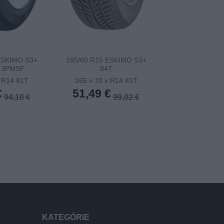
ESKIMO S3+
185/60 R15 ESKIMO S3+
185/65TR15 
 3PMSF
84T
ESKIMO S3+ (E
x R14 81T
165 x 70 x R14 81T
165 x 70 x 
€
51,49 €
51,81 €
94,10 €
99,02 €
KATEGÓRIE