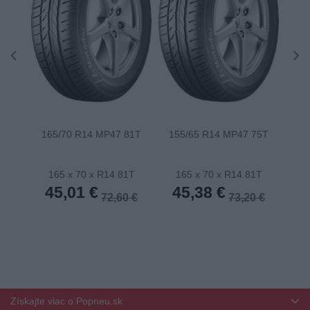
165/70 R14 MP47 81T
155/65 R14 MP47 75T
175
165 x 70 x R14 81T
165 x 70 x R14 81T
1
45,01 €
45,38 €
4
72,60 €
73,20 €
Získajte viac o Popneu.sk