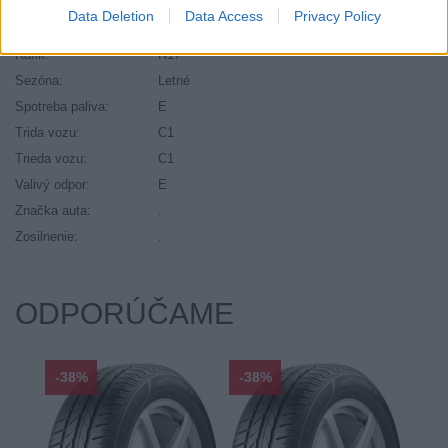
Priľnavosť na mokru:
C
Data Deletion
Data Access
Privacy Policy
Profil:
40
Ráfik:
R17
Sezóna:
Letné
Spotreba paliva:
E
Trida vozu:
C1
Trieda vozu:
C1
Valivý odpor:
E
Značka auta:
.
Zosilnenie:
.
ODPORÚČAME
-38%
-38%
-48