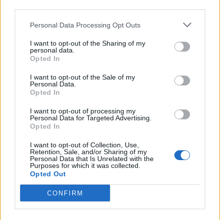
Záruka:
24 mesiacov
third parties.
Hmotnosť:
10 kg
Personal Data Processing Opt Outs
Šírka:
255 cm
Výška:
40 cm
I want to opt-out of the Sharing of my
personal data.
Brzdiaca vzdialenosť:
C
Opted In
Druh pneumatiky:
Standardní
I want to opt-out of the Sale of my
Duša:
TL
Personal Data.
Opted In
EU smernica:
1222/2009
Hlučnosť:
72
I want to opt-out of processing my
Personal Data for Targeted Advertising.
Hlučnosť typ:
2
Opted In
Index:
W
Index kg:
94 (670kg)
I want to opt-out of Collection, Use,
Retention, Sale, and/or Sharing of my
Konštrukcia:
Radiální
Personal Data that Is Unrelated with the
Purposes for which it was collected.
Objem:
80.92
Opted Out
Palce:
17
CONFIRM
Plátna:
.
Počet v balení:
2