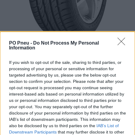
PO Pneu -
Do Not Process My Personal
Information
If you wish to opt-out of the sale, sharing to third parties, or
processing of your personal or sensitive information for
targeted advertising by us, please use the below opt-out
section to confirm your selection. Please note that after your
106,16 €
168,51 €
opt-out request is processed you may continue seeing
interest-based ads based on personal information utilized by
us or personal information disclosed to third parties prior to
-
+
your opt-out. You may separately opt-out of the further
disclosure of your personal information by third parties on the
IAB’s list of downstream participants. This information may
Séria/Značka:
Barum
also be disclosed by us to third parties on the
IAB’s List of
Kód:
4024063435841
Downstream Participants
that may further disclose it to other