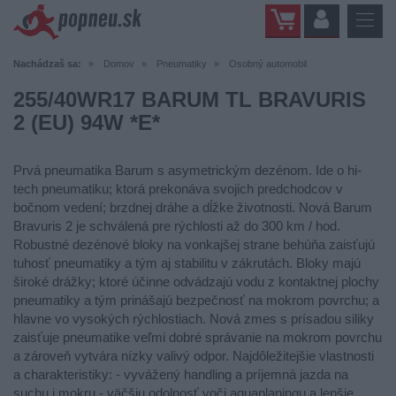
Nachádzaš sa:
Domov
Pneumatiky
Osobný automobil
255/40WR17 BARUM TL BRAVURIS
2 (EU) 94W *E*
Prvá pneumatika Barum s asymetrickým dezénom. Ide o hi-
tech pneumatiku; ktorá prekonáva svojich predchodcov v
bočnom vedení; brzdnej dráhe a dĺžke životnosti. Nová Barum
Bravuris 2 je schválená pre rýchlosti až do 300 km / hod.
Robustné dezénové bloky na vonkajšej strane behúňa zaisťujú
tuhosť pneumatiky a tým aj stabilitu v zákrutách. Bloky majú
široké drážky; ktoré účinne odvádzajú vodu z kontaktnej plochy
pneumatiky a tým prinášajú bezpečnosť na mokrom povrchu; a
hlavne vo vysokých rýchlostiach. Nová zmes s prísadou siliky
zaisťuje pneumatike veľmi dobré správanie na mokrom povrchu
a zároveň vytvára nízky valivý odpor. Najdôležitejšie vlastnosti
a charakteristiky: - vyvážený handling a príjemná jazda na
suchu i mokru - väčšiu odolnosť voči aquaplaningu a lepšie