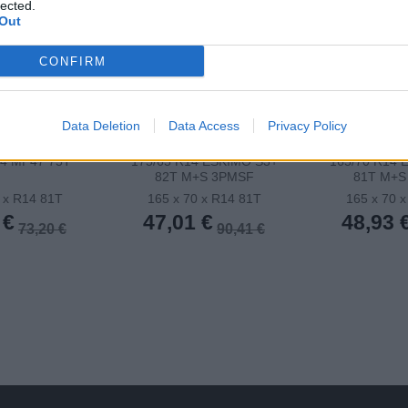
lected.
Out
CONFIRM
Data Deletion
Data Access
Privacy Policy
4 ESKIMO S3+
165/70 R14 ESKIMO S3+
185/60 R15 
+S 3PMSF
81T M+S 3PMSF
84
 x R14 81T
165 x 70 x R14 81T
165 x 70 
 €
48,93 €
51,49 
90,41 €
94,10 €