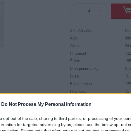
-
+
Séria/Značka:
Han
Kód:
88
Záruka:
24 
Hmotnosť:
7.2
Šírka:
18
Druh pneumatiky:
Sta
Duša:
TL
EU smernica:
122
Hlučnosť:
71
Hlučnosť typ:
2
-
Do Not Process My Personal Information
Index:
T
Index kg:
88 
to opt-out of the sale, sharing to third parties, or processing of your per
Priľnavosť na mokru:
E
formation for targeted advertising by us, please use the below opt-out s
Profil:
65
r selection. Please note that after your opt-out request is processed y