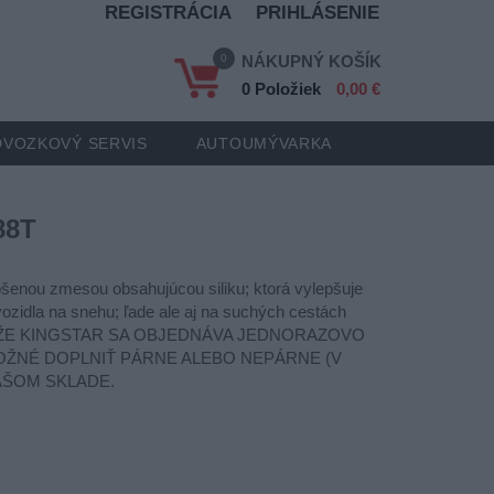
REGISTRÁCIA
PRIHLÁSENIE
0
NÁKUPNÝ KOŠÍK
0 Položiek
0,00 €
VOZKOVÝ SERVIS
AUTOUMÝVARKA
88T
šenou zmesou obsahujúcou siliku; ktorá vylepšuje
ozidla na snehu; ľade ale aj na suchých cestách
ŽE; ŽE KINGSTAR SA OBJEDNÁVA JEDNORAZOVO
MOŽNÉ DOPLNIŤ PÁRNE ALEBO NEPÁRNE (V
AŠOM SKLADE.