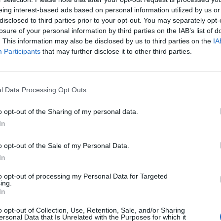
eing interest-based ads based on personal information utilized by us or
Ráfik:
R1
disclosed to third parties prior to your opt-out. You may separately opt-
Sezóna:
Zi
losure of your personal information by third parties on the IAB’s list of
Spotreba paliva:
E
. This information may also be disclosed by us to third parties on the
IA
Participants
that may further disclose it to other third parties.
l Data Processing Opt Outs
o opt-out of the Sharing of my personal data.
In
o opt-out of the Sale of my Personal Data.
-48%
-48%
In
to opt-out of processing my Personal Data for Targeted
ing.
In
o opt-out of Collection, Use, Retention, Sale, and/or Sharing
ersonal Data that Is Unrelated with the Purposes for which it