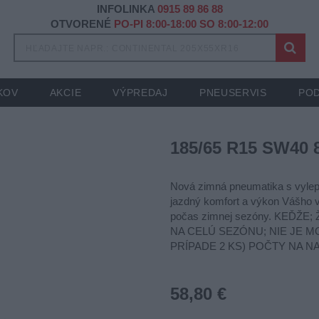
INFOLINKA
0915 89 86 88
OTVORENÉ
PO-PI 8:00-18:00 SO 8:00-12:00
KOV
AKCIE
VÝPREDAJ
PNEUSERVIS
POD
185/65 R15 SW40 
Nová zimná pneumatika s vylep
jazdný komfort a výkon Vášho v
počas zimnej sezóny. KEĎ
NA CELÚ SEZÓNU; NIE JE 
PRÍPADE 2 KS) POČTY NA N
58,80 €