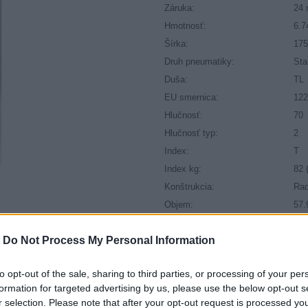
Záruka:
24 
Hmotnosť:
6.7
Šírka:
17
Druh pneumatiky:
Sta
Duša:
TL
EU smernica:
122
Hlučnosť:
70
Hlučnosť typ:
2
Index:
T
Index kg:
82 
Konštrukcia:
Rad
Objem:
57.
Priľnavosť na mokru:
E
-
Do Not Process My Personal Information
Profil:
70
Ráfik:
R1
to opt-out of the sale, sharing to third parties, or processing of your per
Sezóna:
Let
formation for targeted advertising by us, please use the below opt-out s
Spotreba paliva:
E
r selection. Please note that after your opt-out request is processed y