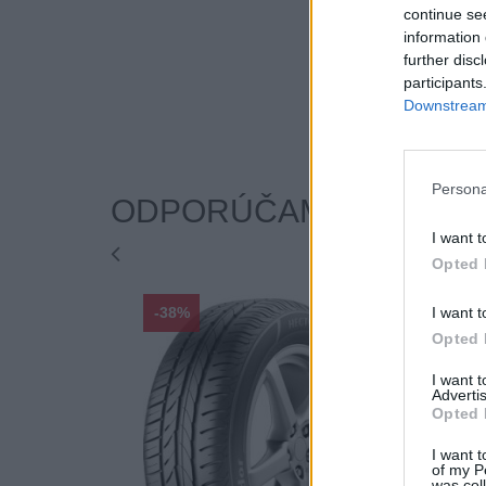
continue se
information 
further disc
participants
Downstream 
Persona
ODPORÚČAME
I want t
Opted 
I want t
-38%
-38%
Opted 
I want 
Advertis
Opted 
I want t
of my P
was col