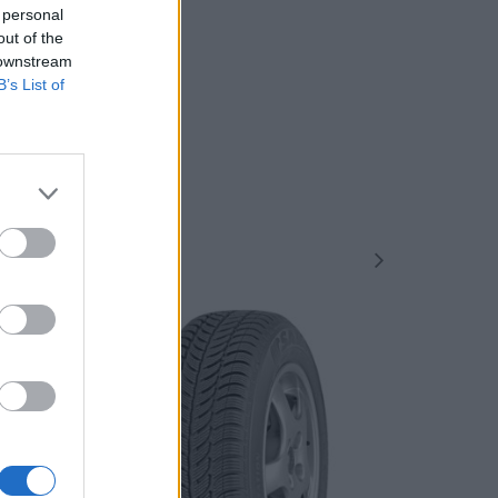
 personal
out of the
 downstream
B’s List of
-48%
-48%