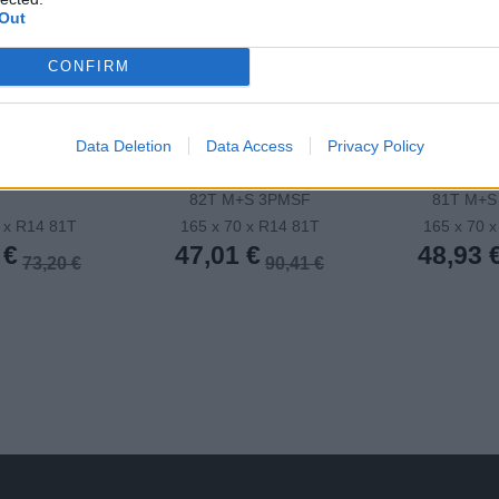
Out
CONFIRM
Data Deletion
Data Access
Privacy Policy
14 MP47 75T
175/65 R14 ESKIMO S3+
165/70 R14 
82T M+S 3PMSF
81T M+S
 x R14 81T
165 x 70 x R14 81T
165 x 70 
 €
47,01 €
48,93 
73,20 €
90,41 €