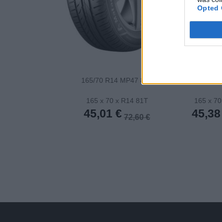
Opted 
165/70 R14 MP47 81T
155/65 R
165 x 70 x R14 81T
165 x 70
45,01 €
45,38
72,60 €