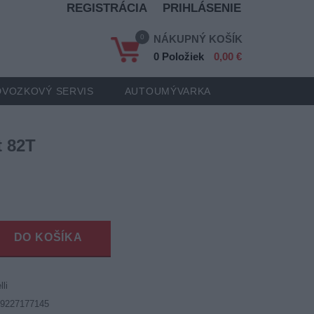
REGISTRÁCIA
PRIHLÁSENIE
0
NÁKUPNÝ KOŠÍK
0 Položiek
0,00 €
VOZKOVÝ SERVIS
AUTOUMÝVARKA
t 82T
DO KOŠÍKA
lli
19227177145