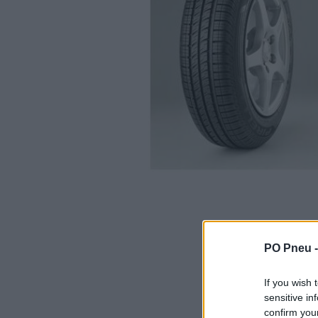
PO Pneu 
If you wish 
sensitive in
confirm you