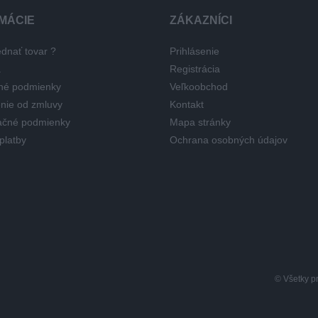
MÁCIE
ZÁKAZNÍCI
dnať tovar ?
Prihlásenie
a
Registrácia
né podmienky
Veľkoobchod
nie od zmluvy
Kontakt
čné podmienky
Mapa stránky
platby
Ochrana osobných údajov
© Všetky p