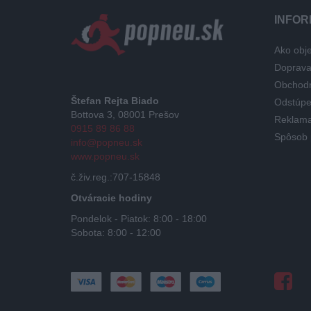
INFOR
Ako obje
Doprav
Obchod
Štefan Rejta Biado
Odstúpe
Bottova 3, 08001 Prešov
Reklama
0915 89 86 88
Spôsob 
info@popneu.sk
www.popneu.sk
č.živ.reg.:707-15848
Otváracie hodiny
Pondelok - Piatok: 8:00 - 18:00
Sobota: 8:00 - 12:00