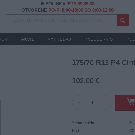
INFOLINKA
0915 89 86 88
OTVORENÉ
PO-PI 8:00-18:00 SO 8:00-12:00
KOV
AKCIE
VÝPREDAJ
PNEUSERVIS
POD
175/70 R13 P4 Cin
102,00 €
-
+
Séria/Značka:
Pire
Kód:
80