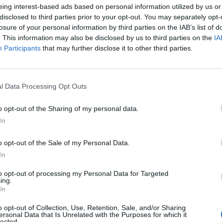
Trida vozu:
C1
eing interest-based ads based on personal information utilized by us or
Značka auta:
.
disclosed to third parties prior to your opt-out. You may separately opt-
losure of your personal information by third parties on the IAB’s list of
Zosilnenie:
.
. This information may also be disclosed by us to third parties on the
IA
Participants
that may further disclose it to other third parties.
l Data Processing Opt Outs
o opt-out of the Sharing of my personal data.
In
o opt-out of the Sale of my Personal Data.
-48%
-48%
In
to opt-out of processing my Personal Data for Targeted
ing.
In
o opt-out of Collection, Use, Retention, Sale, and/or Sharing
ersonal Data that Is Unrelated with the Purposes for which it
lected.