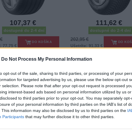
107,37 €
111,62 €
dostupné do 2-4 dní
dostupné do 2-4 dní
 €
202,95 €
DO KOŠÍKA
DO KOŠ
: 77,75 €
Ušetríte: 91,33 €
-
Do Not Process My Personal Information
to opt-out of the sale, sharing to third parties, or processing of your per
60 R16 ECOCONTROL HP 2
205/60 R16 ECOCONTROL
formation for targeted advertising by us, please use the below opt-out s
92V
96V XL
r selection. Please note that after your opt-out request is processed y
tiky - Osobný automobil - FULDA
Pneumatiky - Osobný automobil 
eing interest-based ads based on personal information utilized by us or
disclosed to third parties prior to your opt-out. You may separately opt-
losure of your personal information by third parties on the IAB’s list of
-42%
. This information may also be disclosed by us to third parties on the
IA
Participants
that may further disclose it to other third parties.