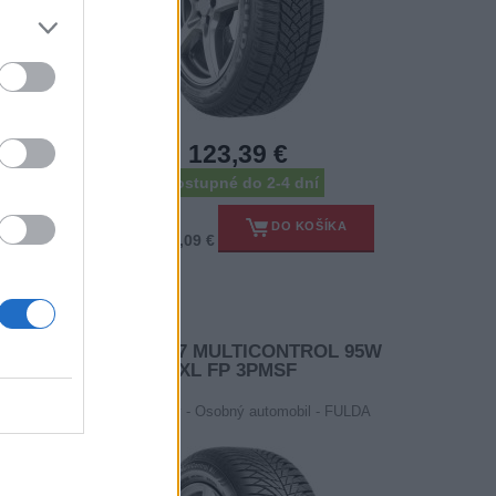
123,39 €
dostupné do 2-4 dní
216,48 €
ÍKA
DO KOŠÍKA
Ušetríte: 93,09 €
ROL 2
215/50 R17 MULTICONTROL 95W
XL FP 3PMSF
- FULDA
Pneumatiky - Osobný automobil - FULDA
-45%