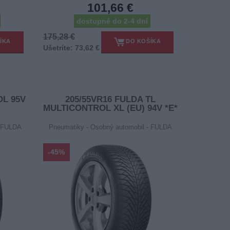
101,66 €
dostupné do 2-4 dní
175,28 €
ÍKA
DO KOŠÍKA
Ušetríte: 73,62 €
OL 95V
205/55VR16 FULDA TL
MULTICONTROL XL (EU) 94V *E*
- FULDA
Pneumatiky - Osobný automobil - FULDA
-45%