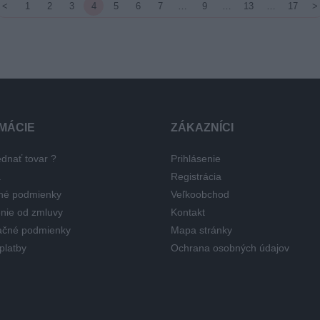
<
1
2
3
4
5
6
7
…
9
…
13
…
17
>
MÁCIE
ZÁKAZNÍCI
dnať tovar ?
Prihlásenie
a
Registrácia
né podmienky
Veľkoobchod
nie od zmluvy
Kontakt
čné podmienky
Mapa stránky
platby
Ochrana osobných údajov