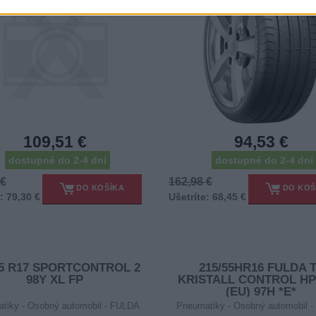
109,51 €
94,53 €
dostupné do 2-4 dní
dostupné do 2-4 dní
 €
162,98 €
DO KOŠÍKA
DO KOŠ
: 79,30 €
Ušetríte: 68,45 €
55 R17 SPORTCONTROL 2
215/55HR16 FULDA 
98Y XL FP
KRISTALL CONTROL HP
(EU) 97H *E*
tiky - Osobný automobil - FULDA
Pneumatiky - Osobný automobil 