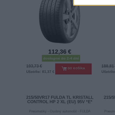
112,36 €
dostupné do 2-4 dní
193,73 €
188,81
DO KOŠÍKA
Ušetríte: 81,37 €
Ušetríte
215/50VR17 FULDA TL KRISTALL
215/
CONTROL HP 2 XL (EU) 95V *E*
Pneumatiky - Osobný automobil - FULDA
Pneuma