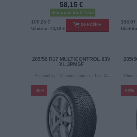
58,15 €
dostupné do 2-4 dní
100,25 €
158,67
DO KOŠÍKA
Ušetríte: 42,10 €
Ušetríte
205/50 R17 MULTICONTROL 93V
205/
XL 3PMSF
Pneumatiky - Osobný automobil - FULDA
Pneuma
-45%
-42%