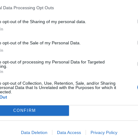
l Data Processing Opt Outs
o opt-out of the Sharing of my personal data.
In
95,24 €
99,16 €
o opt-out of the Sale of my Personal Data.
In
dostupné do 2-4 dní
dostupné do 2-4 dní
 €
170,97 €
to opt-out of processing my Personal Data for Targeted
DO KOŠÍKA
DO KOŠ
ing.
: 68,97 €
Ušetríte: 71,81 €
In
o opt-out of Collection, Use, Retention, Sale, and/or Sharing
ersonal Data that Is Unrelated with the Purposes for which it
lected.
Out
45 R16 ECOCONTROL HP 2
215/45 R17 SPORTCONT
90V XL FP
91Y XL FP
CONFIRM
tiky - Osobný automobil - FULDA
Pneumatiky - Osobný automobil 
-42%
Data Deletion
Data Access
Privacy Policy