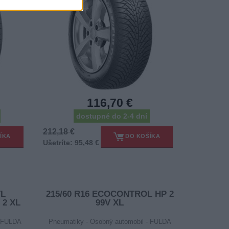
116,70 €
dostupné do 2-4 dní
212,18 €
ÍKA
DO KOŠÍKA
Ušetríte: 95,48 €
TL
215/60 R16 ECOCONTROL HP 2
 2 XL
99V XL
- FULDA
Pneumatiky - Osobný automobil - FULDA