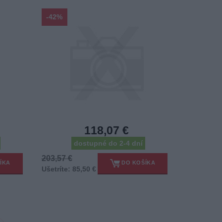
-42%
118,07 €
dostupné do 2-4 dní
203,57 €
ÍKA
DO KOŠÍKA
Ušetríte: 85,50 €