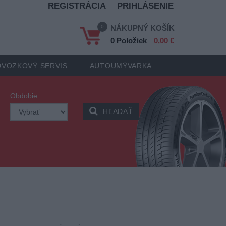
REGISTRÁCIA
PRIHLÁSENIE
0
NÁKUPNÝ KOŠÍK
0 Položiek
0,00 €
VOZKOVÝ SERVIS
AUTOUMÝVARKA
Obdobie
HĽADAŤ