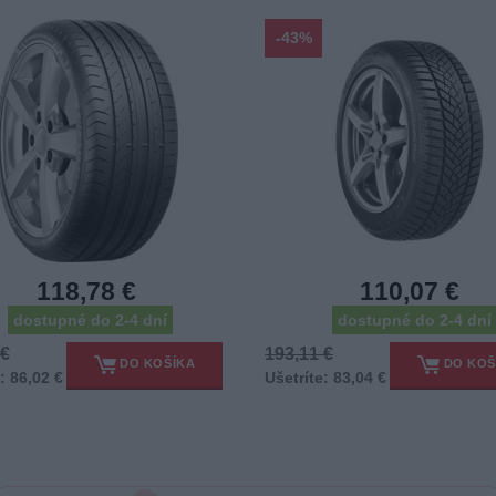
-43%
118,78 €
110,07 €
dostupné do 2-4 dní
dostupné do 2-4 dní
 €
193,11 €
DO KOŠÍKA
DO KOŠ
: 86,02 €
Ušetríte: 83,04 €