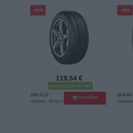
-43%
-42%
119,54 €
dostupné do 2-4 dní
209,72 €
204,80
DO KOŠÍKA
Ušetríte: 90,18 €
Ušetríte