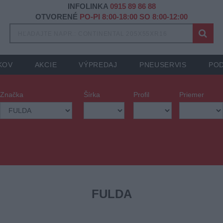
INFOLINKA
0915 89 86 88
OTVORENÉ
PO-PI 8:00-18:00 SO 8:00-12:00
KOV
AKCIE
VÝPREDAJ
PNEUSERVIS
POD
Značka
Šírka
Profil
Priemer
FULDA