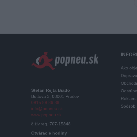
INFOR
Ako obje
Doprav
Obchod
Štefan Rejta Biado
Odstúpe
Bottova 3, 08001 Prešov
Reklama
0915 89 86 88
Spôsob 
info@popneu.sk
www.popneu.sk
č.živ.reg.:707-15848
Otváracie hodiny