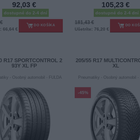
92,03 €
105,23 €
dostupné do 2-4 dní
dostupné do 2-4 dní
 €
181,43 €
DO KOŠÍKA
DO KOŠ
: 66,64 €
Ušetríte: 76,20 €
50 R17 SPORTCONTROL 2
205/55 R17 MULTICONTR
93Y XL FP
XL
tiky - Osobný automobil - FULDA
Pneumatiky - Osobný automobil 
-45%