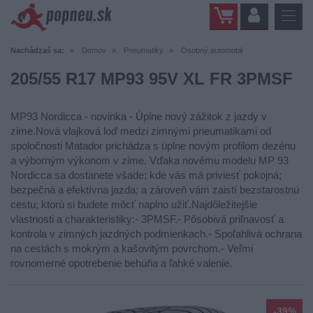
Nachádzaš sa:
Domov
Pneumatiky
Osobný automobil
205/55 R17 MP93 95V XL FR 3PMSF
MP93 Nordicca - novinka - Úplne nový zážitok z jazdy v
zime.Nová vlajková loď medzi zimnými pneumatikami od
spoločnosti Matador prichádza s úplne novým profilom dezénu
a výborným výkonom v zime. Vďaka novému modelu MP 93
Nordicca sa dostanete všade; kde vás má priviesť pokojná;
bezpečná a efektívna jazda; a zároveň vám zaistí bezstarostnú
cestu; ktorú si budete môcť naplno užiť.Najdôležitejšie
vlastnosti a charakteristiky:- 3PMSF.- Pôsobivá priľnavosť a
kontrola v zimných jazdných podmienkach.- Spoľahlivá ochrana
na cestách s mokrým a kašovitým povrchom.- Veľmi
rovnomerné opotrebenie behúňa a ľahké valenie.
-39%