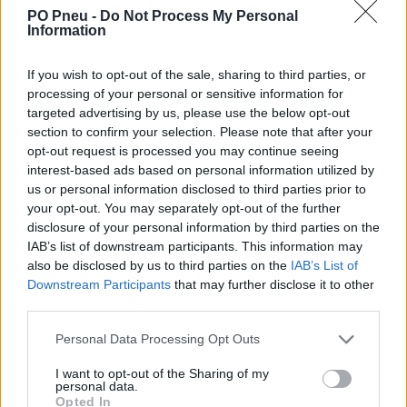
PO Pneu -
Do Not Process My Personal
Information
If you wish to opt-out of the sale, sharing to third parties, or
processing of your personal or sensitive information for
targeted advertising by us, please use the below opt-out
section to confirm your selection. Please note that after your
opt-out request is processed you may continue seeing
94,54 €
154,98 €
interest-based ads based on personal information utilized by
us or personal information disclosed to third parties prior to
Tovar je skladom a ihneď dostupný k odberu.
your opt-out. You may separately opt-out of the further
disclosure of your personal information by third parties on the
-
+
IAB’s list of downstream participants. This information may
also be disclosed by us to third parties on the
IAB’s List of
Downstream Participants
that may further disclose it to other
third parties.
Séria/Značka:
Matador
Kód:
4050496001681
Personal Data Processing Opt Outs
Záruka:
24 mesiacov
I want to opt-out of the Sharing of my
Hmotnosť:
9.61 kg
personal data.
Šírka:
205 cm
Opted In