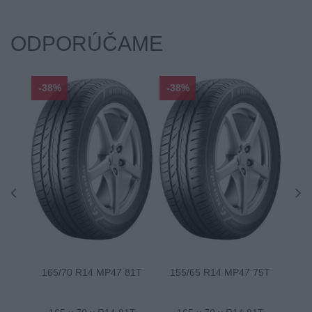
ODPORÚČAME
-38%
-38%
-48
165/70 R14 MP47 81T
155/65 R14 MP47 75T
175