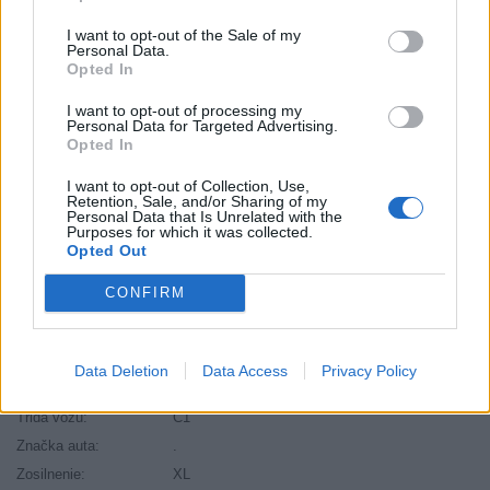
Druh pneumatiky:
Standardní
I want to opt-out of the Sale of my
Duša:
TL
Personal Data.
Opted In
EU smernica:
2020/740
Hlučnosť:
72
I want to opt-out of processing my
Personal Data for Targeted Advertising.
Hlučnosť typ:
B
Opted In
Index:
V
I want to opt-out of Collection, Use,
Index kg:
95 (690kg)
Retention, Sale, and/or Sharing of my
Personal Data that Is Unrelated with the
Konštrukcia:
Radiální
Purposes for which it was collected.
Objem:
69.54
Opted Out
Priľnavosť na mokru:
C
CONFIRM
Profil:
55
Ráfik:
R17
Sezóna:
Zimné
Data Deletion
Data Access
Privacy Policy
Spotreba paliva:
D
Trida vozu:
C1
Značka auta:
.
Zosilnenie:
XL