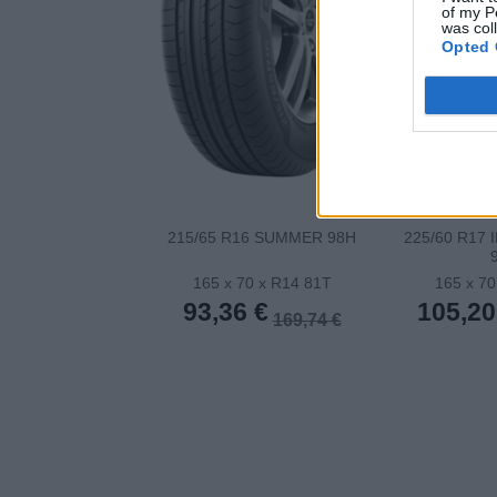
of my P
was col
Opted 
215/65 R16 SUMMER 98H
225/60 R17 
165 x 70 x R14 81T
165 x 70
93,36 €
105,20
169,74 €