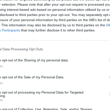
Sezóna:
Let
r selection. Please note that after your opt-out request is processed y
Spotreba paliva:
E
eing interest-based ads based on personal information utilized by us or
Trieda vozu:
C1
disclosed to third parties prior to your opt-out. You may separately opt-
losure of your personal information by third parties on the IAB’s list of
Valivý odpor:
E
. This information may also be disclosed by us to third parties on the
IA
Zosilnenie:
XL
Participants
that may further disclose it to other third parties.
l Data Processing Opt Outs
o opt-out of the Sharing of my personal data.
In
o opt-out of the Sale of my Personal Data.
In
-45%
NOVÉ
-45%
NOVÉ
to opt-out of processing my Personal Data for Targeted
ing.
In
o opt-out of Collection, Use, Retention, Sale, and/or Sharing