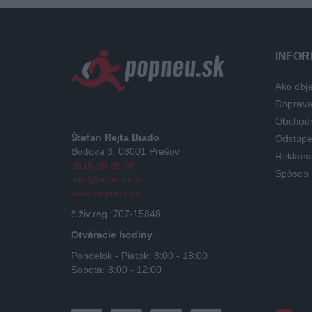
INFOR
Ako obje
Doprav
Obchod
Štefan Rejta Biado
Odstúpe
Bottova 3, 08001 Prešov
Reklama
0915 89 86 88
Spôsob 
info@popneu.sk
www.popneu.sk
č.živ.reg.:707-15848
Otváracie hodiny
Pondelok - Piatok: 8:00 - 18:00
Sobota: 8:00 - 12:00