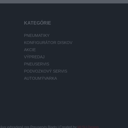
KATEGÓRIE
PNEUMATIKY
KONFIGURÁTOR DISKOV
AKCIE
VÝPREDAJ
PNEUSERVIS
PODVOZKOVÝ SERVIS
AUTOUMÝVARKA
ráva vyhradené pre Preuservis Biado | Created by
MI:SU Design