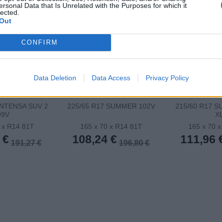
ersonal Data that Is Unrelated with the Purposes for which it
lected.
Out
CONFIRM
Data Deletion
Data Access
Privacy Policy
INTENSA SUV 2
225/65 R17 SUMMER 102V
215/60 R17 
99V
X
 x R14 81T
165 x 70 x R14 81T
165 x 70 
 €
108,24 €
111,96 
191,27 €
196,80 €