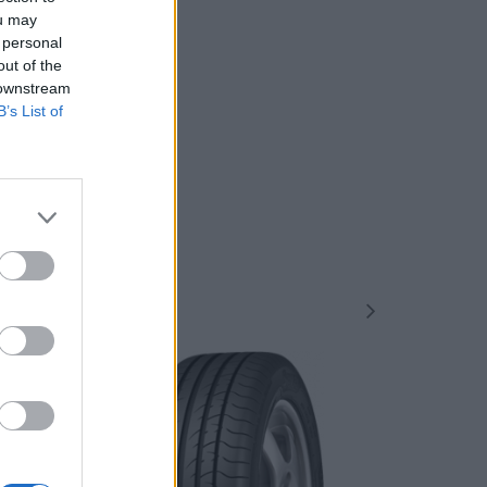
né
ou may
 personal
out of the
 downstream
B’s List of
-45%
-45%
NOVÉ