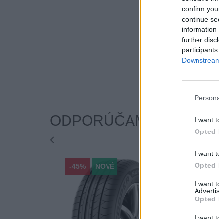
confirm you
continue se
information 
further disc
participants
Downstream 
Persona
ODPORÚČAME
I want t
Opted 
I want t
Opted 
-45%
NOVÉ
-45%
I want 
Advertis
Opted 
I want t