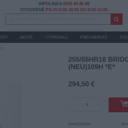
INFOLINKA
0915 89 86 88
OTVORENÉ
PO-PI 8:00-18:00 SO 8:00-12:00
KOV
AKCIE
VÝPREDAJ
PNEUSERVIS
POD
ky
255/55HR18 BRID
(NEU)109H *E*
294,50 €
-
+
Séria/Značka:
Bri