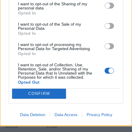
I want to opt-out of the Sharing of my
Hmotnosť:
18 kg
personal data.
Šírka:
325 cm
Opted In
Výška:
30 cm
I want to opt-out of the Sale of my
Brzdiaca vzdialenosť:
C
Personal Data.
Opted In
Druh pneumatiky:
Run Flat
Duša:
TL
I want to opt-out of processing my
Personal Data for Targeted Advertising.
EU smernica:
1222/2009
Opted In
Hlučnosť:
74
I want to opt-out of Collection, Use,
Hlučnosť typ:
2
Retention, Sale, and/or Sharing of my
Personal Data that Is Unrelated with the
Index:
V
Purposes for which it was collected.
Index kg:
108 (1000kg)
Opted Out
Palce:
21
CONFIRM
Počet v balení:
1
Priľnavosť na mokru:
C
Profil:
30
Data Deletion
Data Access
Privacy Policy
Ráfik:
R21
Sezóna:
Zimné