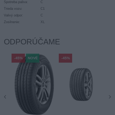
Spotreba paliva:
C
Trieda vozu:
C1
Valivý odpor:
C
Zosilnenie:
XL
ODPORÚČAME
-45%
NOVÉ
-45%
-45