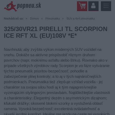
Nachádzaš sa:
Domov
Pneumatiky
SUV a 4x4 pneumatiky
325/30VR21 PIRELLI TL SCORPION
ICE RFT XL (EU)108V *E*
Navrhnutá; aby zvýšila výkon moderných SUV vozidiel na
snehu. Dokáže sa aktívne prispôsobiť rôznym druhom
povrchov (napr. mokrému asfaltu alebo štrku). Rovnako ako v
prípade všetkých výrobkov rady Scorpion je vo fáze vytváranie
týchto pneumatík prioritou bezpečnosť; pohodlie a
zabezpečenie plnej kontroly; a to aj v tých najnáročnejších
podmienkach. Pneumatika tiež zlepšuje vzhľad vozidla - jej
charakter sa svojou silou hodí aj k tým najagresívnejšie
vyzerajúcim stylingovým prestavbám. Najdôležitejšie vlastnosti
a charakteristiky: Elegantný dezén s asymetrickým dizajnom;
kľukaté drážky; skosené blokmi vzorky a vystužená oblasť
ramena. Vysoká bezpečnosť; excelentná ovládateľnosť a
skvelý jazdný komfort. Ideálne pre jazdu na ceste pri vysokých