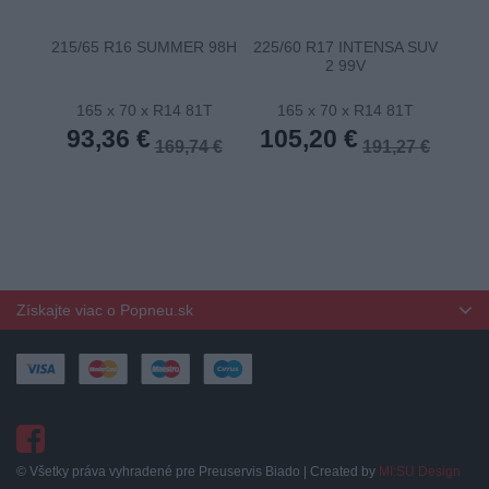
215/65 R16 SUMMER 98H
225/60 R17 INTENSA SUV
22
2 99V
165 x 70 x R14 81T
165 x 70 x R14 81T
1
93,36 €
105,20 €
10
169,74 €
191,27 €
Získajte viac o Popneu.sk
© Všetky práva vyhradené pre Preuservis Biado | Created by
MI:SU Design