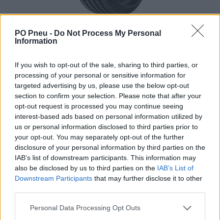
PO Pneu -
Do Not Process My Personal
Information
If you wish to opt-out of the sale, sharing to third parties, or
processing of your personal or sensitive information for
targeted advertising by us, please use the below opt-out
section to confirm your selection. Please note that after your
opt-out request is processed you may continue seeing
interest-based ads based on personal information utilized by
us or personal information disclosed to third parties prior to
853,00 €
your opt-out. You may separately opt-out of the further
disclosure of your personal information by third parties on the
-
+
IAB’s list of downstream participants. This information may
also be disclosed by us to third parties on the
IAB’s List of
Downstream Participants
that may further disclose it to other
third parties.
Séria/Značka:
Pirelli
Kód:
8019227193268
Personal Data Processing Opt Outs
Záruka:
24 mesiacov