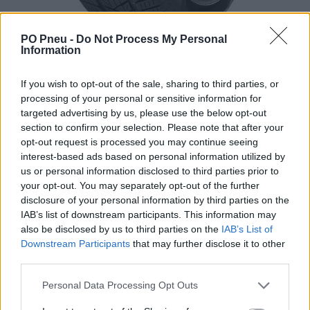
PO Pneu -
Do Not Process My Personal
Information
If you wish to opt-out of the sale, sharing to third parties, or
processing of your personal or sensitive information for
targeted advertising by us, please use the below opt-out
section to confirm your selection. Please note that after your
364,50 €
opt-out request is processed you may continue seeing
interest-based ads based on personal information utilized by
Tovar je skladom u dodávateľa a dostupný do 3-10 dní.
us or personal information disclosed to third parties prior to
your opt-out. You may separately opt-out of the further
disclosure of your personal information by third parties on the
-
+
IAB’s list of downstream participants. This information may
also be disclosed by us to third parties on the
IAB’s List of
Downstream Participants
that may further disclose it to other
Séria/Značka:
Pirelli
third parties.
Kód:
8019227217995
Personal Data Processing Opt Outs
Záruka:
24 mesiacov
Hmotnosť:
15 kg