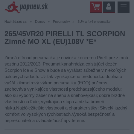
Nachádzaš sa:
Domov
Pneumatiky
SUV a 4x4 pneumatiky
265/45VR20 PIRELLI TL SCORPION
Zimné MO XL (EU)108V *E*
Zimná offroad pneumatika je novinka koncernu Pirelli pre zimnú
sezónu 2012/2013. Pneumatikanahrádza existujúcí dezén
Scorpion Ice & Snow a bude sa vyrábať súbežne v niekoľkých
palcovýchradách. Už tak vynikajúceho predchodcu dopĺňa o
vyšší kilometrový výkon pneumatiky (ECO) pričomsi
zachováva vynikajúce vlastnosti predchádzajúceho modelu;
ako sú výborný záber na snehu a snehovejkaši; dobré brzdné
vlastnosti na ľade; vynikajúca stopa a nízka úroveň
hluku.Najdôležitejšie vlastnosti a charakteristiky: Skvelý jazdný
komfort vo vysokých rýchlostiach.Vysoká bezpečnosť a
neprekonateľná ovládateľnosť aj v teréne.