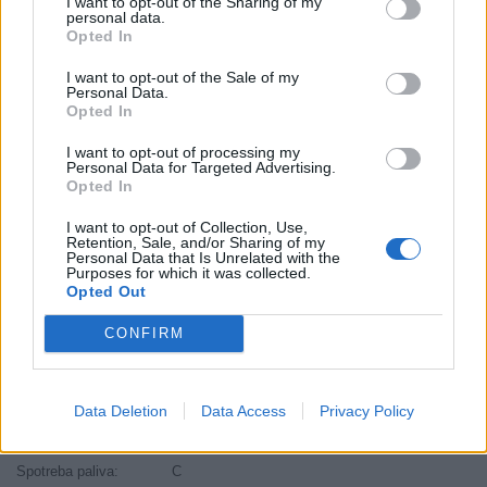
I want to opt-out of the Sharing of my
personal data.
Šírka:
265 cm
Opted In
Výška:
45 cm
Brzdiaca vzdialenosť:
C
I want to opt-out of the Sale of my
Personal Data.
Druh pneumatiky:
Standardní
Opted In
Duša:
TL
I want to opt-out of processing my
EU smernica:
1222/2009
Personal Data for Targeted Advertising.
Opted In
Hlučnosť:
72
Hlučnosť typ:
2
I want to opt-out of Collection, Use,
Retention, Sale, and/or Sharing of my
Index:
V
Personal Data that Is Unrelated with the
Purposes for which it was collected.
Index kg:
108 (1000kg)
Opted Out
Palce:
20
Počet v balení:
2
CONFIRM
Priľnavosť na mokru:
C
Profil:
45
Data Deletion
Data Access
Privacy Policy
Ráfik:
R20
Sezóna:
Zimné
Spotreba paliva:
C