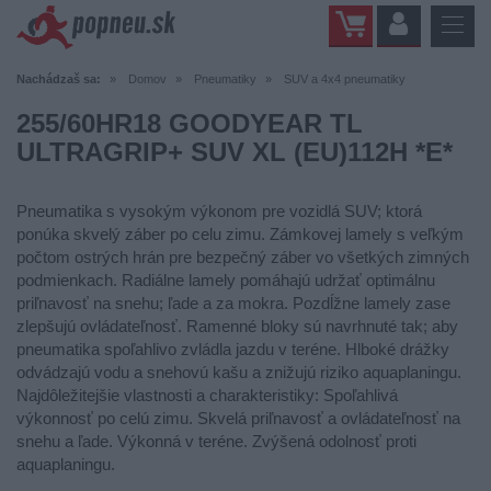
Nachádzaš sa:
Domov
Pneumatiky
SUV a 4x4 pneumatiky
255/60HR18 GOODYEAR TL
ULTRAGRIP+ SUV XL (EU)112H *E*
Pneumatika s vysokým výkonom pre vozidlá SUV; ktorá
ponúka skvelý záber po celu zimu. Zámkovej lamely s veľkým
počtom ostrých hrán pre bezpečný záber vo všetkých zimných
podmienkach. Radiálne lamely pomáhajú udržať optimálnu
priľnavosť na snehu; ľade a za mokra. Pozdĺžne lamely zase
zlepšujú ovládateľnosť. Ramenné bloky sú navrhnuté tak; aby
pneumatika spoľahlivo zvládla jazdu v teréne. Hlboké drážky
odvádzajú vodu a snehovú kašu a znižujú riziko aquaplaningu.
Najdôležitejšie vlastnosti a charakteristiky: Spoľahlivá
výkonnosť po celú zimu. Skvelá priľnavosť a ovládateľnosť na
snehu a ľade. Výkonná v teréne. Zvýšená odolnosť proti
aquaplaningu.