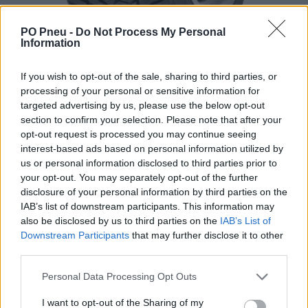
PO Pneu -
Do Not Process My Personal
Information
If you wish to opt-out of the sale, sharing to third parties, or
processing of your personal or sensitive information for
targeted advertising by us, please use the below opt-out
section to confirm your selection. Please note that after your
opt-out request is processed you may continue seeing
interest-based ads based on personal information utilized by
197,88 €
359,78 €
us or personal information disclosed to third parties prior to
your opt-out. You may separately opt-out of the further
-
+
disclosure of your personal information by third parties on the
IAB’s list of downstream participants. This information may
also be disclosed by us to third parties on the
IAB’s List of
Downstream Participants
that may further disclose it to other
Séria/Značka:
Goodyear
third parties.
Kód:
5452000380692
Záruka:
24 mesiacov
Personal Data Processing Opt Outs
Hmotnosť:
16 kg
I want to opt-out of the Sharing of my
Šírka:
255 cm