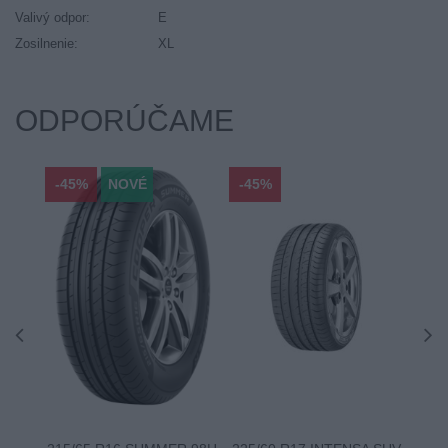
Valivý odpor:
E
Zosilnenie:
XL
ODPORÚČAME
-45%
NOVÉ
-45%
-45