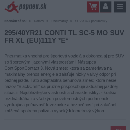
Nachádzaš sa:
Domov
Pneumatiky
SUV a 4x4 pneumatiky
295/40YR21 CONTI TL SC-5 MO SUV
FR XL (EU)111Y *E*
Pneumatika vhodná pre športová vozidlá a dokonca aj pre SUV
so športovými jazdnými vlastnosťami. Nástupca
ContiSportContact 3. Nová zmes; ktorá sa zameriava na
maximálny prenos energie a zaisťuje nízky valivý odpor pri
bežnej jazde. Táto adaptabilná behúňová zmes; ktorá nesie
názov "BlackChilli" sa pružne prispôsobuje aktuálnej jazdnej
situácii. Najdôležitejšie vlastnosti a charakteristiky: - kratšia
brzdná dráha za všetkých poveternostných podmienok -
vynikajúca priľnavosť k vozovke a bezpečnosť pri zatáčaní -
znížená spotreba paliva a vysoký kilometrový výkon