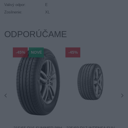
Valivý odpor:
E
Zosilnenie:
XL
ODPORÚČAME
-45%
NOVÉ
-45%
-45