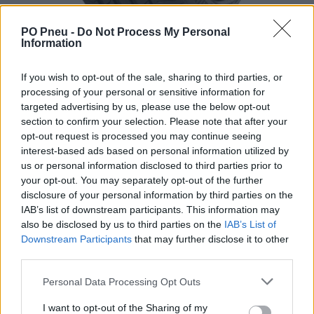
PO Pneu -
Do Not Process My Personal
Information
If you wish to opt-out of the sale, sharing to third parties, or
processing of your personal or sensitive information for
targeted advertising by us, please use the below opt-out
section to confirm your selection. Please note that after your
302,74 €
550,43 €
opt-out request is processed you may continue seeing
interest-based ads based on personal information utilized by
Tovar je skladom u dodávateľa a dostupný do 3-10 dní.
us or personal information disclosed to third parties prior to
your opt-out. You may separately opt-out of the further
-
+
disclosure of your personal information by third parties on the
IAB’s list of downstream participants. This information may
also be disclosed by us to third parties on the
IAB’s List of
Séria/Značka:
Continental
Downstream Participants
that may further disclose it to other
third parties.
Kód:
4019238528091
Záruka:
24 mesiacov
Personal Data Processing Opt Outs
Hmotnosť:
17 kg
I want to opt-out of the Sharing of my
Šírka:
295 cm