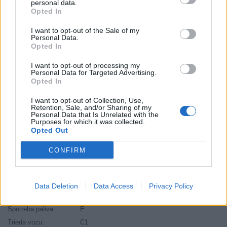
personal data.
Opted In
Výška:
40 cm
Brzdiaca vzdialenosť:
B
I want to opt-out of the Sale of my
Personal Data.
Druh pneumatiky:
Standardní
Opted In
Duša:
TL
EU smernica:
1222/2009
I want to opt-out of processing my
Personal Data for Targeted Advertising.
Hlučnosť:
75
Opted In
Hlučnosť typ:
2
I want to opt-out of Collection, Use,
Index:
Y
Retention, Sale, and/or Sharing of my
Personal Data that Is Unrelated with the
Index kg:
111 (1090kg)
Purposes for which it was collected.
Palce:
21
Opted Out
Počet v balení:
1
CONFIRM
Priľnavosť na mokru:
B
Profil:
40
Ráfik:
R21
Data Deletion
Data Access
Privacy Policy
Sezóna:
Letné
Spotreba paliva:
E
Trieda vozu:
C1