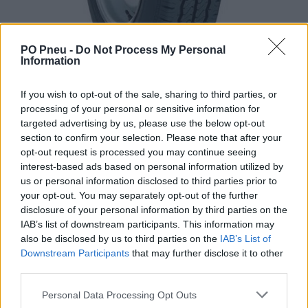
PO Pneu -
Do Not Process My Personal
Information
If you wish to opt-out of the sale, sharing to third parties, or
processing of your personal or sensitive information for
targeted advertising by us, please use the below opt-out
section to confirm your selection. Please note that after your
opt-out request is processed you may continue seeing
interest-based ads based on personal information utilized by
us or personal information disclosed to third parties prior to
your opt-out. You may separately opt-out of the further
84,72 €
151,29 €
disclosure of your personal information by third parties on the
IAB’s list of downstream participants. This information may
also be disclosed by us to third parties on the
IAB’s List of
-
+
Downstream Participants
that may further disclose it to other
third parties.
Séria/Značka:
Hankook
Personal Data Processing Opt Outs
Kód:
8808563135519