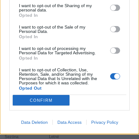
I want to opt-out of the Sharing of my
Záruka:
24 mesiacov
personal data.
Opted In
Hmotnosť:
8.19 kg
Šírka:
165 cm
I want to opt-out of the Sale of my
Personal Data.
Druh pneumatiky:
Standardní
Opted In
Duša:
TL
EU smernica:
1222/2009
I want to opt-out of processing my
Personal Data for Targeted Advertising.
Hlučnosť:
69
Opted In
Hlučnosť typ:
1
I want to opt-out of Collection, Use,
Index:
P
Retention, Sale, and/or Sharing of my
Personal Data that Is Unrelated with the
Index kg:
94/92
Purposes for which it was collected.
Opted Out
Konštrukcia:
Radiální
Objem:
63.00
CONFIRM
Plátna:
.
Priľnavosť na mokru:
C
Profil:
80
Data Deletion
Data Access
Privacy Policy
Ráfik:
R13
Sezóna:
Letné