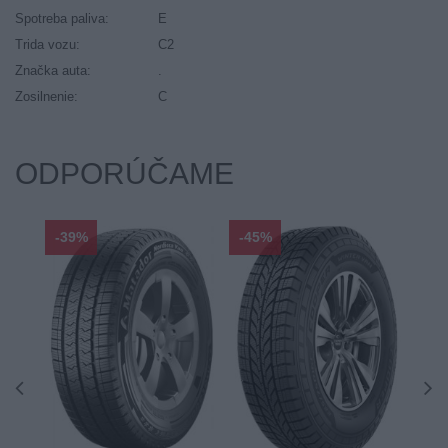
Spotreba paliva:
E
Trida vozu:
C2
Značka auta:
.
Zosilnenie:
C
ODPORÚČAME
-39%
-45%
-33