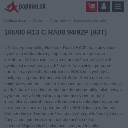
Nachádzaš sa:
Domov
Pneumatiky
Dodávkové pneumatiky
165/80 R13 C RA08 94/92P (83T)
Úžitkové pneumatiky Hankook Radial RA08 majú udivujúce
výdrž a to vďaka širokej stope; agresívnym zárezoma
klikatému drážkovanie. Tri hlavné priebežné drážky zaistí
vynikajúci odvod vody a udrží tak Vaše vozidlov priamom
smere za akýchkoľvek podmienok. RA08 bol vyvinutý v
spolupráci s poprednými automobilkami.Rebro dezénu a
optimalizovaný profil konštrukcia pneumatiky značne vylepšujú
jazdnú stabilitu a pokoj.Vrchné puzdro pneumatiky; silné pásy s
vysokou rozťažiteľnosťou a spevnenie nylonom; bráni
ichrýchlemu opotrebeniu a v kombinácii so skvelým výkonom
na suchom i mokrom povrchu robí z RA08ideálnu voľbu pre
Vašu dodávku. Tvorba konštrukcia dezénu počítačom spolu so
špeciálnou gumovou zmesouzabezpečujú nízku
hlučnosť.Najdôležitejšie vlastnosti a charakteristiky:-