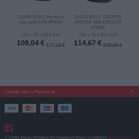
215/65 R16 C Nordicca
215/70 R15 C COOPER
22
Van 109/107R 3PMSF
WINTER VAN 109/107R
11
3PMSF
165 x 70 x R14 81T
165 x 70 x R14 81T
1
108,04 €
114,67 €
11
177,12 €
208,49 €
Získajte viac o Popneu.sk
© Všetky práva vyhradené pre Preuservis Biado | Created by
MI:SU Design