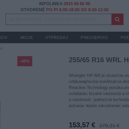
INFOLINKA
0915 89 86 88
OTVORENÉ
PO-PI 8:00-18:00 SO 8:00-12:00
KOV
AKCIE
VÝPREDAJ
PNEUSERVIS
POD
ky
255/65 R16 WRL 
-45%
Wrangler HP AW je skutočne un
vďakanajnovšia konštrukcia d
Reactive Technology ponúka p
ovládanie; brzdné vlastnosti a 
a vlastnosti:- jedinečná techno
počasia- lepšie odvodnenie; odo
153,57 €
279,21 €