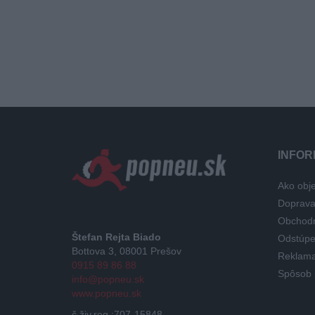
INFOR
Ako obje
Doprav
Obchod
Štefan Rejta Biado
Odstúpe
Bottova 3, 08001 Prešov
Reklama
0915 89 86 88
Spôsob 
info@popneu.sk
www.popneu.sk
č.živ.reg.:707-15848