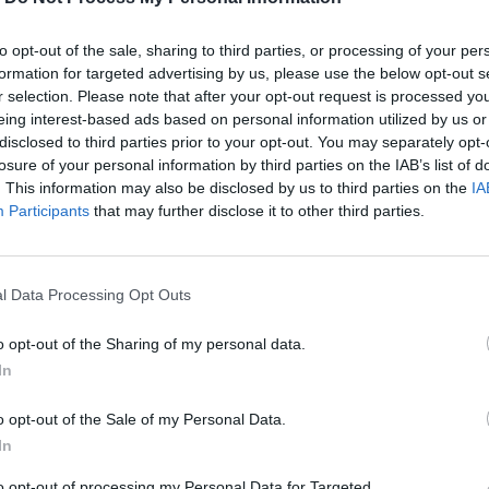
Objem:
138
Plátna:
.
to opt-out of the sale, sharing to third parties, or processing of your per
formation for targeted advertising by us, please use the below opt-out s
Priľnavosť na mokru:
C
r selection. Please note that after your opt-out request is processed y
Profil:
65
eing interest-based ads based on personal information utilized by us or
Ráfik:
R1
disclosed to third parties prior to your opt-out. You may separately opt-
Sezóna:
Let
losure of your personal information by third parties on the IAB’s list of
. This information may also be disclosed by us to third parties on the
IA
Spotreba paliva:
E
Participants
that may further disclose it to other third parties.
Trida vozu:
C1
Značka auta:
.
Zosilnenie:
.
l Data Processing Opt Outs
o opt-out of the Sharing of my personal data.
In
o opt-out of the Sale of my Personal Data.
In
to opt-out of processing my Personal Data for Targeted