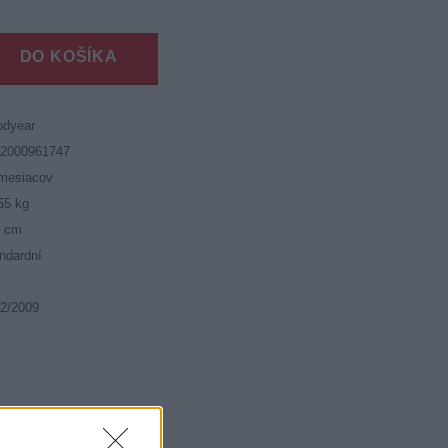
DO KOŠÍKA
odyear
52000961747
mesiacov
55 kg
5 cm
ndardní
2/2009
 (1030kg)
iální