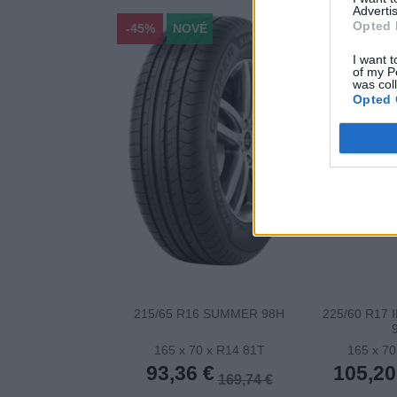
Advertis
Opted 
-45%
NOVÉ
-45%
I want t
of my P
was col
Opted 
215/65 R16 SUMMER 98H
225/60 R17 
165 x 70 x R14 81T
165 x 70
93,36 €
105,20
169,74 €