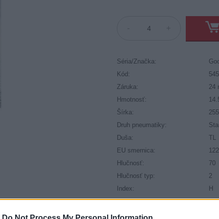
-
+
Séria/Značka:
Go
Kód:
54
Záruka:
24 
Hmotnosť:
14.
Šírka:
25
Druh pneumatiky:
Sta
Duša:
TL
EU smernica:
122
Hlučnosť:
70
Hlučnosť typ:
2
Index:
H
Index kg:
109
Konštrukcia:
Rad
-
Do Not Process My Personal Information