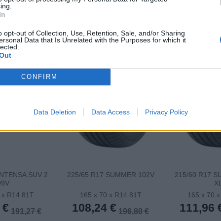
ing.
In
-45%
NOVÉ
-45%
NOVÉ
o opt-out of Collection, Use, Retention, Sale, and/or Sharing
ersonal Data that Is Unrelated with the Purposes for which it
lected.
Out
CONFIRM
Data Deletion
Data Access
Privacy Policy
INTENSA SUV 2
225/65 R17 SUMMER 102V
215/60 R17 
99V
X
 x R14 81T
165 x 70 x R14 81T
165 x 70 
 €
108,24 €
111,96 
191,27 €
196,80 €