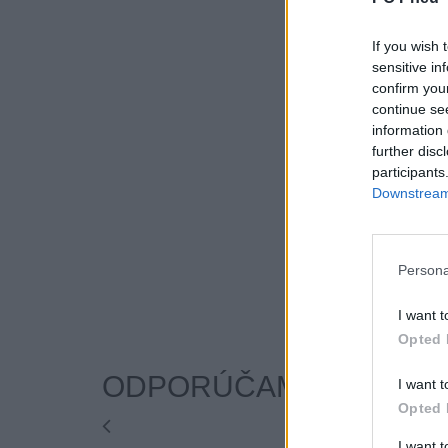
If you wish 
sensitive in
confirm you
continue se
information 
further disc
participants
Downstream 
Persona
I want t
Opted 
ODPORÚČAME
I want t
Opted 
I want 