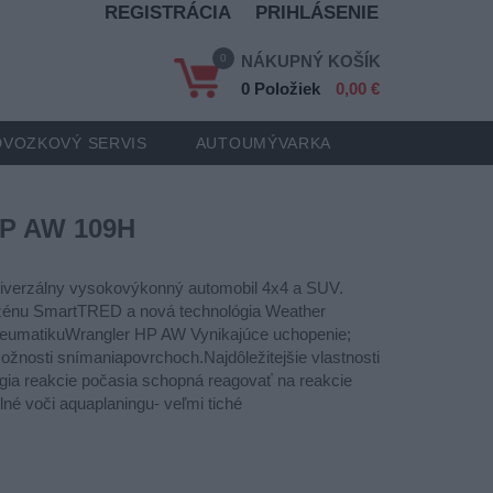
REGISTRÁCIA
PRIHLÁSENIE
0
NÁKUPNÝ KOŠÍK
0 Položiek
0,00 €
VOZKOVÝ SERVIS
AUTOUMÝVARKA
HP AW 109H
iverzálny vysokovýkonný automobil 4x4 a SUV.
ezénu SmartTRED a nová technológia Weather
neumatikuWrangler HP AW Vynikajúce uchopenie;
možnosti snímaniapovrchoch.Najdôležitejšie vlastnosti
lógia reakcie počasia schopná reagovať na reakcie
lné voči aquaplaningu- veľmi tiché